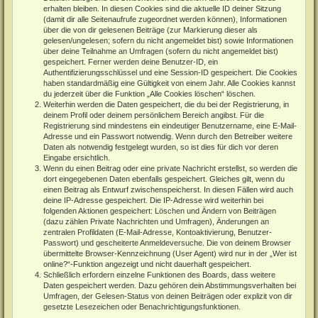
erhalten bleiben. In diesen Cookies sind die aktuelle ID deiner Sitzung
(damit dir alle Seitenaufrufe zugeordnet werden können), Informationen
über die von dir gelesenen Beiträge (zur Markierung dieser als
gelesen/ungelesen; sofern du nicht angemeldet bist) sowie Informationen
über deine Teilnahme an Umfragen (sofern du nicht angemeldet bist)
gespeichert. Ferner werden deine Benutzer-ID, ein
Authentifizierungsschlüssel und eine Session-ID gespeichert. Die Cookies
haben standardmäßig eine Gültigkeit von einem Jahr. Alle Cookies kannst
du jederzeit über die Funktion „Alle Cookies löschen“ löschen.
Weiterhin werden die Daten gespeichert, die du bei der Registrierung, in
deinem Profil oder deinem persönlichem Bereich angibst. Für die
Registrierung sind mindestens ein eindeutiger Benutzername, eine E-Mail-
Adresse und ein Passwort notwendig. Wenn durch den Betreiber weitere
Daten als notwendig festgelegt wurden, so ist dies für dich vor deren
Eingabe ersichtlich.
Wenn du einen Beitrag oder eine private Nachricht erstellst, so werden die
dort eingegebenen Daten ebenfalls gespeichert. Gleiches gilt, wenn du
einen Beitrag als Entwurf zwischenspeicherst. In diesen Fällen wird auch
deine IP-Adresse gespeichert. Die IP-Adresse wird weiterhin bei
folgenden Aktionen gespeichert: Löschen und Ändern von Beiträgen
(dazu zählen Private Nachrichten und Umfragen), Änderungen an
zentralen Profildaten (E-Mail-Adresse, Kontoaktivierung, Benutzer-
Passwort) und gescheiterte Anmeldeversuche. Die von deinem Browser
übermittelte Browser-Kennzeichnung (User Agent) wird nur in der „Wer ist
online?“-Funktion angezeigt und nicht dauerhaft gespeichert.
Schließlich erfordern einzelne Funktionen des Boards, dass weitere
Daten gespeichert werden. Dazu gehören dein Abstimmungsverhalten bei
Umfragen, der Gelesen-Status von deinen Beiträgen oder explizit von dir
gesetzte Lesezeichen oder Benachrichtigungsfunktionen.