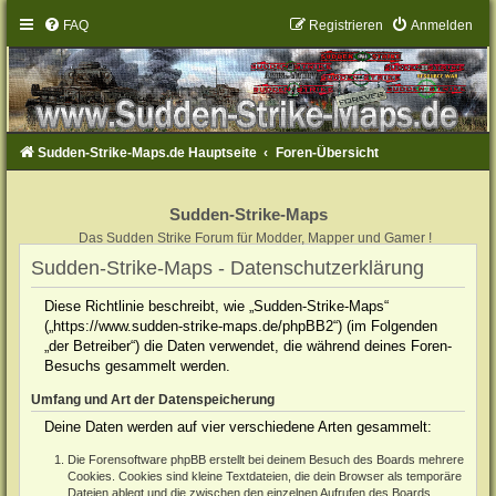
FAQ
Registrieren
Anmelden
Sudden-Strike-Maps.de Hauptseite
Foren-Übersicht
Sudden-Strike-Maps
Das Sudden Strike Forum für Modder, Mapper und Gamer !
Sudden-Strike-Maps - Datenschutzerklärung
Diese Richtlinie beschreibt, wie „Sudden-Strike-Maps“
(„https://www.sudden-strike-maps.de/phpBB2“) (im Folgenden
„der Betreiber“) die Daten verwendet, die während deines Foren-
Besuchs gesammelt werden.
Umfang und Art der Datenspeicherung
Deine Daten werden auf vier verschiedene Arten gesammelt:
Die Forensoftware phpBB erstellt bei deinem Besuch des Boards mehrere
Cookies. Cookies sind kleine Textdateien, die dein Browser als temporäre
Dateien ablegt und die zwischen den einzelnen Aufrufen des Boards