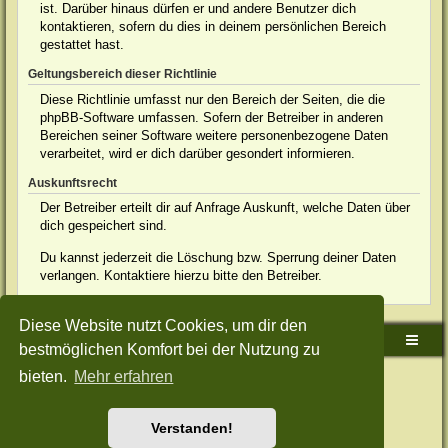
ist. Darüber hinaus dürfen er und andere Benutzer dich
kontaktieren, sofern du dies in deinem persönlichen Bereich
gestattet hast.
Geltungsbereich dieser Richtlinie
Diese Richtlinie umfasst nur den Bereich der Seiten, die die
phpBB-Software umfassen. Sofern der Betreiber in anderen
Bereichen seiner Software weitere personenbezogene Daten
verarbeitet, wird er dich darüber gesondert informieren.
Auskunftsrecht
Der Betreiber erteilt dir auf Anfrage Auskunft, welche Daten über
dich gespeichert sind.
Du kannst jederzeit die Löschung bzw. Sperrung deiner Daten
verlangen. Kontaktiere hierzu bitte den Betreiber.
Diese Website nutzt Cookies, um dir den
Sudden-Strike-Maps.de Hauptseite
Foren-Übersicht
bestmöglichen Komfort bei der Nutzung zu
bieten.
Mehr erfahren
Powered by
phpBB
® Forum Software © phpBB Limited
Deutsche Übersetzung durch
phpBB.de
Style: Green-Style-Split by Joyce&Luna
phpBB-Style-Design
Datenschutz
|
Nutzungsbedingungen
Verstanden!