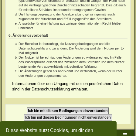
typischerweise vorhersehbaren Schäden und im Übrigen der Höhe nach
auf die vertragstypischen Durchschnittsschäden begrenzt. Dies gilt auch
für mittelbare Schäden, insbesondere entgangenen Gewinn.
Die Haftungsbegrenzung der Absätze a bis c gilt sinngemäß auch
zugunsten der Mitarbeiter und Erfüllungsgehilfen des Betreibers.
Ansprüche für eine Haftung aus zwingendem nationalem Recht bleiben
unberührt.
6. Änderungsvorbehalt
Der Betreiber ist berechtigt, die Nutzungsbedingungen und die
Datenschutzerklärung zu ändern. Die Änderung wird dem Nutzer per E-
Mail mitgeteilt.
Der Nutzer ist berechtigt, den Änderungen zu widersprechen. Im Falle
des Widerspruchs erlischt das zwischen dem Betreiber und dem Nutzer
bestehende Vertragsverhältnis mit sofortiger Wirkung.
Die Änderungen gelten als anerkannt und verbindlich, wenn der Nutzer
den Änderungen zugestimmt hat.
Informationen über den Umgang mit deinen persönlichen Daten
sind in der Datenschutzerklärung enthalten.
Diese Website nutzt Cookies, um dir den
Sudden-Strike-Maps.de Hauptseite
Foren-Übersicht