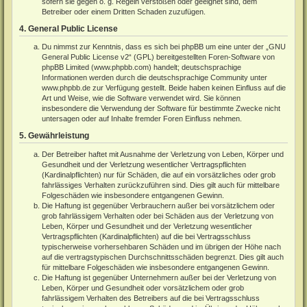
sofern sie gegen o. g. Regeln verstoßen oder geeignet sind, dem
Betreiber oder einem Dritten Schaden zuzufügen.
4. General Public License
Du nimmst zur Kenntnis, dass es sich bei phpBB um eine unter der „
GNU
General Public License v2
“ (GPL) bereitgestellten Foren-Software von
phpBB Limited (
www.phpbb.com
) handelt; deutschsprachige
Informationen werden durch die deutschsprachige Community unter
www.phpbb.de
zur Verfügung gestellt. Beide haben keinen Einfluss auf die
Art und Weise, wie die Software verwendet wird. Sie können
insbesondere die Verwendung der Software für bestimmte Zwecke nicht
untersagen oder auf Inhalte fremder Foren Einfluss nehmen.
5. Gewährleistung
Der Betreiber haftet mit Ausnahme der Verletzung von Leben, Körper und
Gesundheit und der Verletzung wesentlicher Vertragspflichten
(Kardinalpflichten) nur für Schäden, die auf ein vorsätzliches oder grob
fahrlässiges Verhalten zurückzuführen sind. Dies gilt auch für mittelbare
Folgeschäden wie insbesondere entgangenen Gewinn.
Die Haftung ist gegenüber Verbrauchern außer bei vorsätzlichem oder
grob fahrlässigem Verhalten oder bei Schäden aus der Verletzung von
Leben, Körper und Gesundheit und der Verletzung wesentlicher
Vertragspflichten (Kardinalpflichten) auf die bei Vertragsschluss
typischerweise vorhersehbaren Schäden und im übrigen der Höhe nach
auf die vertragstypischen Durchschnittsschäden begrenzt. Dies gilt auch
für mittelbare Folgeschäden wie insbesondere entgangenen Gewinn.
Die Haftung ist gegenüber Unternehmern außer bei der Verletzung von
Leben, Körper und Gesundheit oder vorsätzlichem oder grob
fahrlässigem Verhalten des Betreibers auf die bei Vertragsschluss