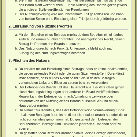
Wenn du mit diesen Regelungen nicht einverstanden bist, so darfst du
das Board nicht weiter nutzen. Für die Nutzung des Boards gelten jeweils
die an dieser Stelle veröffentlichten Regelungen.
Der Nutzungsvertrag wird auf unbestimmte Zeit geschlossen und kann
von beiden Seiten ohne Einhaltung einer Frist jederzeit gekündigt werden.
2. Einräumung von Nutzungsrechten
Mit dem Erstellen eines Beitrags erteilst du dem Betreiber ein einfaches,
zeitlich und räumlich unbeschränktes und unentgeltliches Recht, deinen
Beitrag im Rahmen des Boards zu nutzen.
Das Nutzungsrecht nach Punkt 2, Unterpunkt a bleibt auch nach
Kündigung des Nutzungsvertrages bestehen.
3. Pflichten des Nutzers
Du erklärst mit der Erstellung eines Beitrags, dass er keine Inhalte enthält,
die gegen geltendes Recht oder die guten Sitten verstoßen. Du erklärst
insbesondere, dass du das Recht besitzt, die in deinen Beiträgen
verwendeten Links und Bilder zu setzen bzw. zu verwenden.
Der Betreiber des Boards übt das Hausrecht aus. Bei Verstößen gegen
diese Nutzungsbedingungen oder anderer im Board veröffentlichten
Regeln kann der Betreiber dich nach Abmahnung zeitweise oder
dauerhaft von der Nutzung dieses Boards ausschließen und dir ein
Hausverbot erteilen.
Du nimmst zur Kenntnis, dass der Betreiber keine Verantwortung für die
Inhalte von Beiträgen übernimmt, die er nicht selbst erstellt hat oder die er
nicht zur Kenntnis genommen hat. Du gestattest dem Betreiber, dein
Benutzerkonto, Beiträge und Funktionen jederzeit zu löschen oder zu
sperren.
Du gestattest dem Betreiber darüber hinaus, deine Beiträge abzuändern,