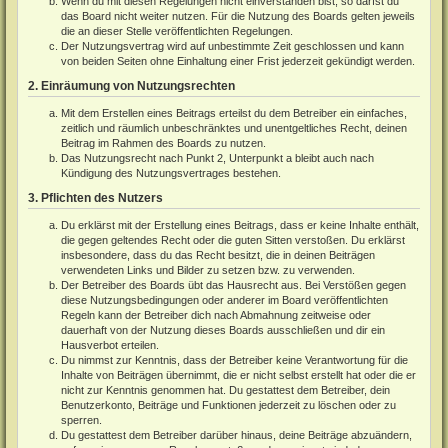
Wenn du mit diesen Regelungen nicht einverstanden bist, so darfst du
das Board nicht weiter nutzen. Für die Nutzung des Boards gelten jeweils
die an dieser Stelle veröffentlichten Regelungen.
Der Nutzungsvertrag wird auf unbestimmte Zeit geschlossen und kann
von beiden Seiten ohne Einhaltung einer Frist jederzeit gekündigt werden.
2. Einräumung von Nutzungsrechten
Mit dem Erstellen eines Beitrags erteilst du dem Betreiber ein einfaches,
zeitlich und räumlich unbeschränktes und unentgeltliches Recht, deinen
Beitrag im Rahmen des Boards zu nutzen.
Das Nutzungsrecht nach Punkt 2, Unterpunkt a bleibt auch nach
Kündigung des Nutzungsvertrages bestehen.
3. Pflichten des Nutzers
Du erklärst mit der Erstellung eines Beitrags, dass er keine Inhalte enthält,
die gegen geltendes Recht oder die guten Sitten verstoßen. Du erklärst
insbesondere, dass du das Recht besitzt, die in deinen Beiträgen
verwendeten Links und Bilder zu setzen bzw. zu verwenden.
Der Betreiber des Boards übt das Hausrecht aus. Bei Verstößen gegen
diese Nutzungsbedingungen oder anderer im Board veröffentlichten
Regeln kann der Betreiber dich nach Abmahnung zeitweise oder
dauerhaft von der Nutzung dieses Boards ausschließen und dir ein
Hausverbot erteilen.
Du nimmst zur Kenntnis, dass der Betreiber keine Verantwortung für die
Inhalte von Beiträgen übernimmt, die er nicht selbst erstellt hat oder die er
nicht zur Kenntnis genommen hat. Du gestattest dem Betreiber, dein
Benutzerkonto, Beiträge und Funktionen jederzeit zu löschen oder zu
sperren.
Du gestattest dem Betreiber darüber hinaus, deine Beiträge abzuändern,