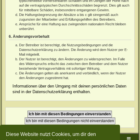
typischerweise vorhersehbaren Schäden und im Übrigen der Höhe nach
auf die vertragstypischen Durchschnittsschäden begrenzt. Dies gilt auch
für mittelbare Schäden, insbesondere entgangenen Gewinn.
Die Haftungsbegrenzung der Absätze a bis c gilt sinngemäß auch
zugunsten der Mitarbeiter und Erfüllungsgehilfen des Betreibers.
Ansprüche für eine Haftung aus zwingendem nationalem Recht bleiben
unberührt.
6. Änderungsvorbehalt
Der Betreiber ist berechtigt, die Nutzungsbedingungen und die
Datenschutzerklärung zu ändern. Die Änderung wird dem Nutzer per E-
Mail mitgeteilt.
Der Nutzer ist berechtigt, den Änderungen zu widersprechen. Im Falle
des Widerspruchs erlischt das zwischen dem Betreiber und dem Nutzer
bestehende Vertragsverhältnis mit sofortiger Wirkung.
Die Änderungen gelten als anerkannt und verbindlich, wenn der Nutzer
den Änderungen zugestimmt hat.
Informationen über den Umgang mit deinen persönlichen Daten
sind in der Datenschutzerklärung enthalten.
Diese Website nutzt Cookies, um dir den
Sudden-Strike-Maps.de Hauptseite
Foren-Übersicht