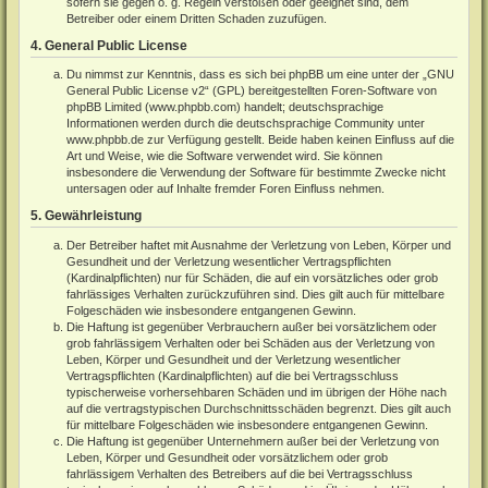
sofern sie gegen o. g. Regeln verstoßen oder geeignet sind, dem
Betreiber oder einem Dritten Schaden zuzufügen.
4. General Public License
Du nimmst zur Kenntnis, dass es sich bei phpBB um eine unter der „
GNU
General Public License v2
“ (GPL) bereitgestellten Foren-Software von
phpBB Limited (
www.phpbb.com
) handelt; deutschsprachige
Informationen werden durch die deutschsprachige Community unter
www.phpbb.de
zur Verfügung gestellt. Beide haben keinen Einfluss auf die
Art und Weise, wie die Software verwendet wird. Sie können
insbesondere die Verwendung der Software für bestimmte Zwecke nicht
untersagen oder auf Inhalte fremder Foren Einfluss nehmen.
5. Gewährleistung
Der Betreiber haftet mit Ausnahme der Verletzung von Leben, Körper und
Gesundheit und der Verletzung wesentlicher Vertragspflichten
(Kardinalpflichten) nur für Schäden, die auf ein vorsätzliches oder grob
fahrlässiges Verhalten zurückzuführen sind. Dies gilt auch für mittelbare
Folgeschäden wie insbesondere entgangenen Gewinn.
Die Haftung ist gegenüber Verbrauchern außer bei vorsätzlichem oder
grob fahrlässigem Verhalten oder bei Schäden aus der Verletzung von
Leben, Körper und Gesundheit und der Verletzung wesentlicher
Vertragspflichten (Kardinalpflichten) auf die bei Vertragsschluss
typischerweise vorhersehbaren Schäden und im übrigen der Höhe nach
auf die vertragstypischen Durchschnittsschäden begrenzt. Dies gilt auch
für mittelbare Folgeschäden wie insbesondere entgangenen Gewinn.
Die Haftung ist gegenüber Unternehmern außer bei der Verletzung von
Leben, Körper und Gesundheit oder vorsätzlichem oder grob
fahrlässigem Verhalten des Betreibers auf die bei Vertragsschluss