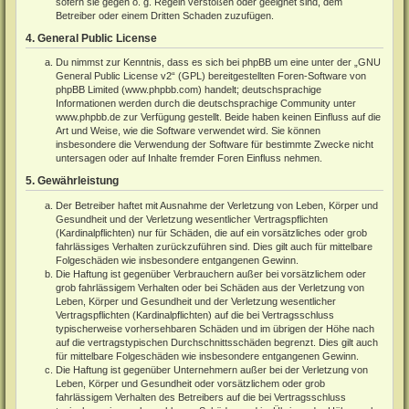
sofern sie gegen o. g. Regeln verstoßen oder geeignet sind, dem
Betreiber oder einem Dritten Schaden zuzufügen.
4. General Public License
Du nimmst zur Kenntnis, dass es sich bei phpBB um eine unter der „
GNU
General Public License v2
“ (GPL) bereitgestellten Foren-Software von
phpBB Limited (
www.phpbb.com
) handelt; deutschsprachige
Informationen werden durch die deutschsprachige Community unter
www.phpbb.de
zur Verfügung gestellt. Beide haben keinen Einfluss auf die
Art und Weise, wie die Software verwendet wird. Sie können
insbesondere die Verwendung der Software für bestimmte Zwecke nicht
untersagen oder auf Inhalte fremder Foren Einfluss nehmen.
5. Gewährleistung
Der Betreiber haftet mit Ausnahme der Verletzung von Leben, Körper und
Gesundheit und der Verletzung wesentlicher Vertragspflichten
(Kardinalpflichten) nur für Schäden, die auf ein vorsätzliches oder grob
fahrlässiges Verhalten zurückzuführen sind. Dies gilt auch für mittelbare
Folgeschäden wie insbesondere entgangenen Gewinn.
Die Haftung ist gegenüber Verbrauchern außer bei vorsätzlichem oder
grob fahrlässigem Verhalten oder bei Schäden aus der Verletzung von
Leben, Körper und Gesundheit und der Verletzung wesentlicher
Vertragspflichten (Kardinalpflichten) auf die bei Vertragsschluss
typischerweise vorhersehbaren Schäden und im übrigen der Höhe nach
auf die vertragstypischen Durchschnittsschäden begrenzt. Dies gilt auch
für mittelbare Folgeschäden wie insbesondere entgangenen Gewinn.
Die Haftung ist gegenüber Unternehmern außer bei der Verletzung von
Leben, Körper und Gesundheit oder vorsätzlichem oder grob
fahrlässigem Verhalten des Betreibers auf die bei Vertragsschluss