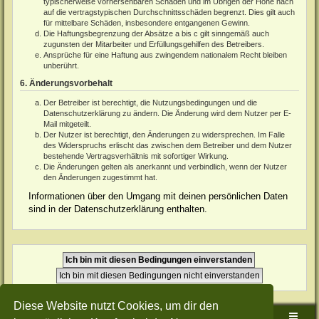
typischerweise vorhersehbaren Schäden und im Übrigen der Höhe nach
auf die vertragstypischen Durchschnittsschäden begrenzt. Dies gilt auch
für mittelbare Schäden, insbesondere entgangenen Gewinn.
Die Haftungsbegrenzung der Absätze a bis c gilt sinngemäß auch
zugunsten der Mitarbeiter und Erfüllungsgehilfen des Betreibers.
Ansprüche für eine Haftung aus zwingendem nationalem Recht bleiben
unberührt.
6. Änderungsvorbehalt
Der Betreiber ist berechtigt, die Nutzungsbedingungen und die
Datenschutzerklärung zu ändern. Die Änderung wird dem Nutzer per E-
Mail mitgeteilt.
Der Nutzer ist berechtigt, den Änderungen zu widersprechen. Im Falle
des Widerspruchs erlischt das zwischen dem Betreiber und dem Nutzer
bestehende Vertragsverhältnis mit sofortiger Wirkung.
Die Änderungen gelten als anerkannt und verbindlich, wenn der Nutzer
den Änderungen zugestimmt hat.
Informationen über den Umgang mit deinen persönlichen Daten
sind in der Datenschutzerklärung enthalten.
Diese Website nutzt Cookies, um dir den
Sudden-Strike-Maps.de Hauptseite
Foren-Übersicht