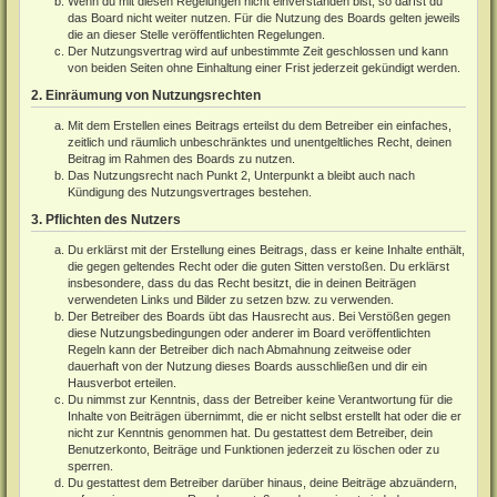
Wenn du mit diesen Regelungen nicht einverstanden bist, so darfst du
das Board nicht weiter nutzen. Für die Nutzung des Boards gelten jeweils
die an dieser Stelle veröffentlichten Regelungen.
Der Nutzungsvertrag wird auf unbestimmte Zeit geschlossen und kann
von beiden Seiten ohne Einhaltung einer Frist jederzeit gekündigt werden.
2. Einräumung von Nutzungsrechten
Mit dem Erstellen eines Beitrags erteilst du dem Betreiber ein einfaches,
zeitlich und räumlich unbeschränktes und unentgeltliches Recht, deinen
Beitrag im Rahmen des Boards zu nutzen.
Das Nutzungsrecht nach Punkt 2, Unterpunkt a bleibt auch nach
Kündigung des Nutzungsvertrages bestehen.
3. Pflichten des Nutzers
Du erklärst mit der Erstellung eines Beitrags, dass er keine Inhalte enthält,
die gegen geltendes Recht oder die guten Sitten verstoßen. Du erklärst
insbesondere, dass du das Recht besitzt, die in deinen Beiträgen
verwendeten Links und Bilder zu setzen bzw. zu verwenden.
Der Betreiber des Boards übt das Hausrecht aus. Bei Verstößen gegen
diese Nutzungsbedingungen oder anderer im Board veröffentlichten
Regeln kann der Betreiber dich nach Abmahnung zeitweise oder
dauerhaft von der Nutzung dieses Boards ausschließen und dir ein
Hausverbot erteilen.
Du nimmst zur Kenntnis, dass der Betreiber keine Verantwortung für die
Inhalte von Beiträgen übernimmt, die er nicht selbst erstellt hat oder die er
nicht zur Kenntnis genommen hat. Du gestattest dem Betreiber, dein
Benutzerkonto, Beiträge und Funktionen jederzeit zu löschen oder zu
sperren.
Du gestattest dem Betreiber darüber hinaus, deine Beiträge abzuändern,