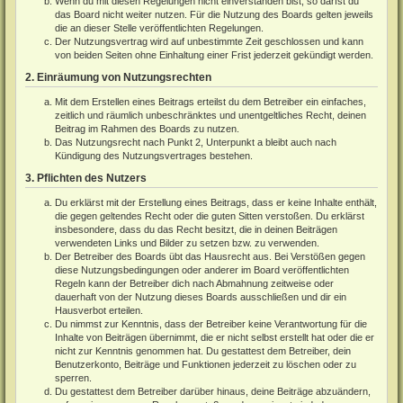
Wenn du mit diesen Regelungen nicht einverstanden bist, so darfst du
das Board nicht weiter nutzen. Für die Nutzung des Boards gelten jeweils
die an dieser Stelle veröffentlichten Regelungen.
Der Nutzungsvertrag wird auf unbestimmte Zeit geschlossen und kann
von beiden Seiten ohne Einhaltung einer Frist jederzeit gekündigt werden.
2. Einräumung von Nutzungsrechten
Mit dem Erstellen eines Beitrags erteilst du dem Betreiber ein einfaches,
zeitlich und räumlich unbeschränktes und unentgeltliches Recht, deinen
Beitrag im Rahmen des Boards zu nutzen.
Das Nutzungsrecht nach Punkt 2, Unterpunkt a bleibt auch nach
Kündigung des Nutzungsvertrages bestehen.
3. Pflichten des Nutzers
Du erklärst mit der Erstellung eines Beitrags, dass er keine Inhalte enthält,
die gegen geltendes Recht oder die guten Sitten verstoßen. Du erklärst
insbesondere, dass du das Recht besitzt, die in deinen Beiträgen
verwendeten Links und Bilder zu setzen bzw. zu verwenden.
Der Betreiber des Boards übt das Hausrecht aus. Bei Verstößen gegen
diese Nutzungsbedingungen oder anderer im Board veröffentlichten
Regeln kann der Betreiber dich nach Abmahnung zeitweise oder
dauerhaft von der Nutzung dieses Boards ausschließen und dir ein
Hausverbot erteilen.
Du nimmst zur Kenntnis, dass der Betreiber keine Verantwortung für die
Inhalte von Beiträgen übernimmt, die er nicht selbst erstellt hat oder die er
nicht zur Kenntnis genommen hat. Du gestattest dem Betreiber, dein
Benutzerkonto, Beiträge und Funktionen jederzeit zu löschen oder zu
sperren.
Du gestattest dem Betreiber darüber hinaus, deine Beiträge abzuändern,