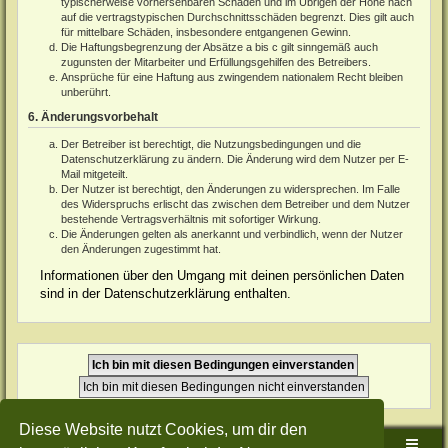
typischerweise vorhersehbaren Schäden und im Übrigen der Höhe nach
auf die vertragstypischen Durchschnittsschäden begrenzt. Dies gilt auch
für mittelbare Schäden, insbesondere entgangenen Gewinn.
Die Haftungsbegrenzung der Absätze a bis c gilt sinngemäß auch
zugunsten der Mitarbeiter und Erfüllungsgehilfen des Betreibers.
Ansprüche für eine Haftung aus zwingendem nationalem Recht bleiben
unberührt.
6. Änderungsvorbehalt
Der Betreiber ist berechtigt, die Nutzungsbedingungen und die
Datenschutzerklärung zu ändern. Die Änderung wird dem Nutzer per E-
Mail mitgeteilt.
Der Nutzer ist berechtigt, den Änderungen zu widersprechen. Im Falle
des Widerspruchs erlischt das zwischen dem Betreiber und dem Nutzer
bestehende Vertragsverhältnis mit sofortiger Wirkung.
Die Änderungen gelten als anerkannt und verbindlich, wenn der Nutzer
den Änderungen zugestimmt hat.
Informationen über den Umgang mit deinen persönlichen Daten
sind in der Datenschutzerklärung enthalten.
Diese Website nutzt Cookies, um dir den
Sudden-Strike-Maps.de Hauptseite
Foren-Übersicht