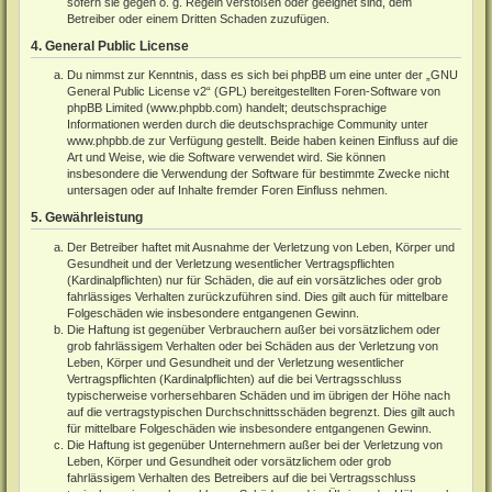
sofern sie gegen o. g. Regeln verstoßen oder geeignet sind, dem
Betreiber oder einem Dritten Schaden zuzufügen.
4. General Public License
Du nimmst zur Kenntnis, dass es sich bei phpBB um eine unter der „
GNU
General Public License v2
“ (GPL) bereitgestellten Foren-Software von
phpBB Limited (
www.phpbb.com
) handelt; deutschsprachige
Informationen werden durch die deutschsprachige Community unter
www.phpbb.de
zur Verfügung gestellt. Beide haben keinen Einfluss auf die
Art und Weise, wie die Software verwendet wird. Sie können
insbesondere die Verwendung der Software für bestimmte Zwecke nicht
untersagen oder auf Inhalte fremder Foren Einfluss nehmen.
5. Gewährleistung
Der Betreiber haftet mit Ausnahme der Verletzung von Leben, Körper und
Gesundheit und der Verletzung wesentlicher Vertragspflichten
(Kardinalpflichten) nur für Schäden, die auf ein vorsätzliches oder grob
fahrlässiges Verhalten zurückzuführen sind. Dies gilt auch für mittelbare
Folgeschäden wie insbesondere entgangenen Gewinn.
Die Haftung ist gegenüber Verbrauchern außer bei vorsätzlichem oder
grob fahrlässigem Verhalten oder bei Schäden aus der Verletzung von
Leben, Körper und Gesundheit und der Verletzung wesentlicher
Vertragspflichten (Kardinalpflichten) auf die bei Vertragsschluss
typischerweise vorhersehbaren Schäden und im übrigen der Höhe nach
auf die vertragstypischen Durchschnittsschäden begrenzt. Dies gilt auch
für mittelbare Folgeschäden wie insbesondere entgangenen Gewinn.
Die Haftung ist gegenüber Unternehmern außer bei der Verletzung von
Leben, Körper und Gesundheit oder vorsätzlichem oder grob
fahrlässigem Verhalten des Betreibers auf die bei Vertragsschluss