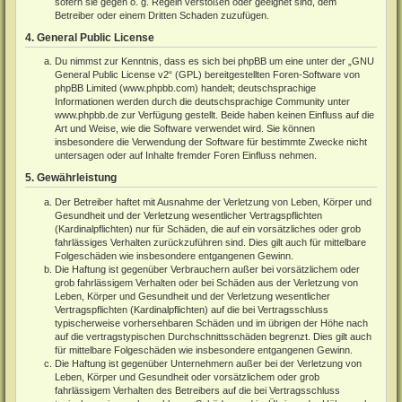
sofern sie gegen o. g. Regeln verstoßen oder geeignet sind, dem
Betreiber oder einem Dritten Schaden zuzufügen.
4. General Public License
Du nimmst zur Kenntnis, dass es sich bei phpBB um eine unter der „
GNU
General Public License v2
“ (GPL) bereitgestellten Foren-Software von
phpBB Limited (
www.phpbb.com
) handelt; deutschsprachige
Informationen werden durch die deutschsprachige Community unter
www.phpbb.de
zur Verfügung gestellt. Beide haben keinen Einfluss auf die
Art und Weise, wie die Software verwendet wird. Sie können
insbesondere die Verwendung der Software für bestimmte Zwecke nicht
untersagen oder auf Inhalte fremder Foren Einfluss nehmen.
5. Gewährleistung
Der Betreiber haftet mit Ausnahme der Verletzung von Leben, Körper und
Gesundheit und der Verletzung wesentlicher Vertragspflichten
(Kardinalpflichten) nur für Schäden, die auf ein vorsätzliches oder grob
fahrlässiges Verhalten zurückzuführen sind. Dies gilt auch für mittelbare
Folgeschäden wie insbesondere entgangenen Gewinn.
Die Haftung ist gegenüber Verbrauchern außer bei vorsätzlichem oder
grob fahrlässigem Verhalten oder bei Schäden aus der Verletzung von
Leben, Körper und Gesundheit und der Verletzung wesentlicher
Vertragspflichten (Kardinalpflichten) auf die bei Vertragsschluss
typischerweise vorhersehbaren Schäden und im übrigen der Höhe nach
auf die vertragstypischen Durchschnittsschäden begrenzt. Dies gilt auch
für mittelbare Folgeschäden wie insbesondere entgangenen Gewinn.
Die Haftung ist gegenüber Unternehmern außer bei der Verletzung von
Leben, Körper und Gesundheit oder vorsätzlichem oder grob
fahrlässigem Verhalten des Betreibers auf die bei Vertragsschluss