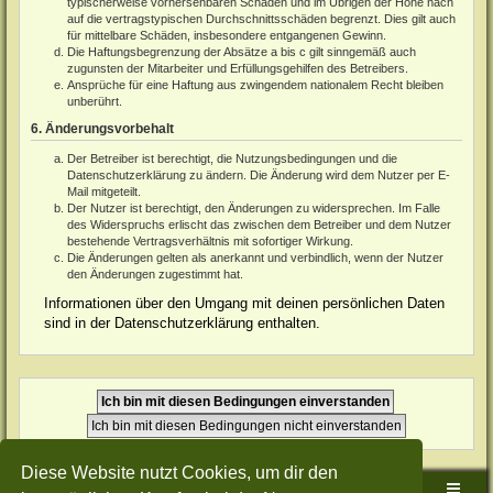
typischerweise vorhersehbaren Schäden und im Übrigen der Höhe nach
auf die vertragstypischen Durchschnittsschäden begrenzt. Dies gilt auch
für mittelbare Schäden, insbesondere entgangenen Gewinn.
Die Haftungsbegrenzung der Absätze a bis c gilt sinngemäß auch
zugunsten der Mitarbeiter und Erfüllungsgehilfen des Betreibers.
Ansprüche für eine Haftung aus zwingendem nationalem Recht bleiben
unberührt.
6. Änderungsvorbehalt
Der Betreiber ist berechtigt, die Nutzungsbedingungen und die
Datenschutzerklärung zu ändern. Die Änderung wird dem Nutzer per E-
Mail mitgeteilt.
Der Nutzer ist berechtigt, den Änderungen zu widersprechen. Im Falle
des Widerspruchs erlischt das zwischen dem Betreiber und dem Nutzer
bestehende Vertragsverhältnis mit sofortiger Wirkung.
Die Änderungen gelten als anerkannt und verbindlich, wenn der Nutzer
den Änderungen zugestimmt hat.
Informationen über den Umgang mit deinen persönlichen Daten
sind in der Datenschutzerklärung enthalten.
Diese Website nutzt Cookies, um dir den
Sudden-Strike-Maps.de Hauptseite
Foren-Übersicht