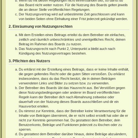
Wenn du mit diesen Regelungen nicht einverstanden bist, so darfst du
das Board nicht weiter nutzen. Für die Nutzung des Boards gelten jeweils
die an dieser Stelle veröffentlichten Regelungen.
Der Nutzungsvertrag wird auf unbestimmte Zeit geschlossen und kann
von beiden Seiten ohne Einhaltung einer Frist jederzeit gekündigt werden.
2. Einräumung von Nutzungsrechten
Mit dem Erstellen eines Beitrags erteilst du dem Betreiber ein einfaches,
zeitlich und räumlich unbeschränktes und unentgeltliches Recht, deinen
Beitrag im Rahmen des Boards zu nutzen.
Das Nutzungsrecht nach Punkt 2, Unterpunkt a bleibt auch nach
Kündigung des Nutzungsvertrages bestehen.
3. Pflichten des Nutzers
Du erklärst mit der Erstellung eines Beitrags, dass er keine Inhalte enthält,
die gegen geltendes Recht oder die guten Sitten verstoßen. Du erklärst
insbesondere, dass du das Recht besitzt, die in deinen Beiträgen
verwendeten Links und Bilder zu setzen bzw. zu verwenden.
Der Betreiber des Boards übt das Hausrecht aus. Bei Verstößen gegen
diese Nutzungsbedingungen oder anderer im Board veröffentlichten
Regeln kann der Betreiber dich nach Abmahnung zeitweise oder
dauerhaft von der Nutzung dieses Boards ausschließen und dir ein
Hausverbot erteilen.
Du nimmst zur Kenntnis, dass der Betreiber keine Verantwortung für die
Inhalte von Beiträgen übernimmt, die er nicht selbst erstellt hat oder die er
nicht zur Kenntnis genommen hat. Du gestattest dem Betreiber, dein
Benutzerkonto, Beiträge und Funktionen jederzeit zu löschen oder zu
sperren.
Du gestattest dem Betreiber darüber hinaus, deine Beiträge abzuändern,