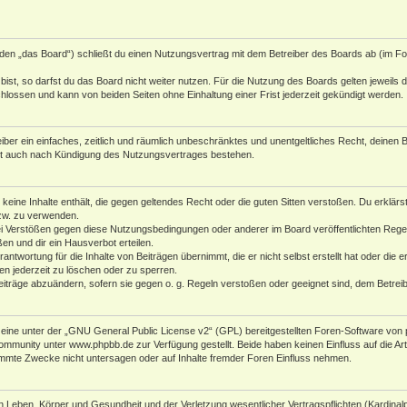
den „das Board“) schließt du einen Nutzungsvertrag mit dem Betreiber des Boards ab (im Fol
st, so darfst du das Board nicht weiter nutzen. Für die Nutzung des Boards gelten jeweils di
lossen und kann von beiden Seiten ohne Einhaltung einer Frist jederzeit gekündigt werden.
reiber ein einfaches, zeitlich und räumlich unbeschränktes und unentgeltliches Recht, deine
bt auch nach Kündigung des Nutzungsvertrages bestehen.
r keine Inhalte enthält, die gegen geltendes Recht oder die guten Sitten verstoßen. Du erklär
zw. zu verwenden.
i Verstößen gegen diese Nutzungsbedingungen oder anderer im Board veröffentlichten Rege
n und dir ein Hausverbot erteilen.
antwortung für die Inhalte von Beiträgen übernimmt, die er nicht selbst erstellt hat oder die
en jederzeit zu löschen oder zu sperren.
eiträge abzuändern, sofern sie gegen o. g. Regeln verstoßen oder geeignet sind, dem Betre
ine unter der „
GNU General Public License v2
“ (GPL) bereitgestellten Foren-Software von 
Community unter
www.phpbb.de
zur Verfügung gestellt. Beide haben keinen Einfluss auf die A
mmte Zwecke nicht untersagen oder auf Inhalte fremder Foren Einfluss nehmen.
 Leben, Körper und Gesundheit und der Verletzung wesentlicher Vertragspflichten (Kardinalpfl