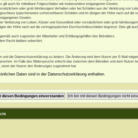
es gilt auch für mittelbare Folgeschäden wie insbesondere entgangenen Gewinn.
orsätzlichem oder grob fahrlässigem Verhalten oder bei Schäden aus der Verletzung von Leb
ertragsschluss typischerweise vorhersehbaren Schäden und im übrigen der Höhe nach auf die v
 entgangenen Gewinn.
er Verletzung von Leben, Körper und Gesundheit oder vorsätzlichem oder grob fahrlässigem 
en der Höhe nach auf die vertragstypischen Durchschnittsschäden begrenzt. Dies gilt auc
ngemäß auch zugunsten der Mitarbeiter und Erfüllungsgehilfen des Betreibers.
lem Recht bleiben unberührt.
en und die Datenschutzerklärung zu ändern. Die Änderung wird dem Nutzer per E-Mail mitgetei
prechen. Im Falle des Widerspruchs erlischt das zwischen dem Betreiber und dem Nutzer bes
h, wenn der Nutzer den Änderungen zugestimmt hat.
nlichen Daten sind in der Datenschutzerklärung enthalten.
icht