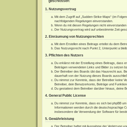
geschlossen:
1. Nutzungsvertrag
Mit dem Zugriff auf „Sudden-Strike-Maps“ (im Folgen
nachfolgenden Regelungen einverstanden.
Wenn du mit diesen Regelungen nicht einverstanden bi
Der Nutzungsvertrag wird auf unbestimmte Zeit gesch
2. Einräumung von Nutzungsrechten
Mit dem Erstellen eines Beitrags erteilst du dem Bet
Das Nutzungsrecht nach Punkt 2, Unterpunkt a blei
3. Pflichten des Nutzers
Du erklärst mit der Erstellung eines Beitrags, dass e
Beiträgen verwendeten Links und Bilder zu setzen b
Der Betreiber des Boards übt das Hausrecht aus. Be
dauerhaft von der Nutzung dieses Boards ausschließe
Du nimmst zur Kenntnis, dass der Betreiber keine Ver
Betreiber, dein Benutzerkonto, Beiträge und Funktion
Du gestattest dem Betreiber darüber hinaus, deine B
4. General Public License
Du nimmst zur Kenntnis, dass es sich bei phpBB um e
Informationen werden durch die deutschsprachige 
insbesondere die Verwendung der Software für besti
5. Gewährleistung
Der Betreiber haftet mit Ausnahme der Verletzung von