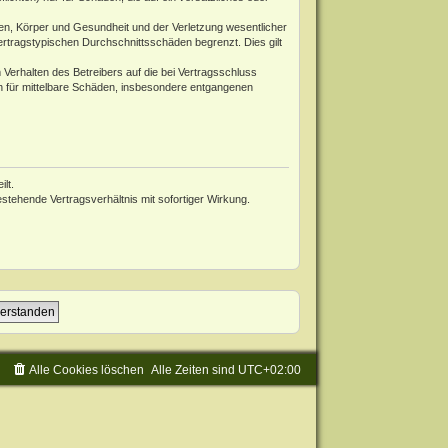
en, Körper und Gesundheit und der Verletzung wesentlicher
ertragstypischen Durchschnittsschäden begrenzt. Dies gilt
Verhalten des Betreibers auf die bei Vertragsschluss
h für mittelbare Schäden, insbesondere entgangenen
lt.
tehende Vertragsverhältnis mit sofortiger Wirkung.
Alle Cookies löschen
Alle Zeiten sind
UTC+02:00