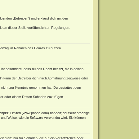
genden „Betreiber“) und erklärst dich mit den
e an dieser Stelle veröffentlichten Regelungen.
n Beitrag im Rahmen des Boards zu nutzen.
st insbesondere, dass du das Recht besitzt, die in deinen
ln kann der Betreiber dich nach Abmahnung zeitweise oder
 er nicht zur Kenntnis genommen hat. Du gestattest dem
iber oder einem Dritten Schaden zuzufügen.
phpBB Limited (
www.phpbb.com
) handelt; deutschsprachige
rt und Weise, wie die Software verwendet wird. Sie können
ichten) nur für Schäden, die auf ein vorsätzliches oder