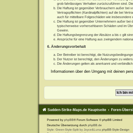
grob fahrlässiges Verhalten zurückzuführen sind. Di
Die Haftung ist gegenüber Verbrauchern außer bei v
Vertragspflichten (Kardinalpflichten) auf die bei V
auch für mittelbare Folgeschäden wie insbesondere
Die Haftung ist gegenüber Unternehmern außer bei d
typischerweise vorhersehbaren Schäden und im Übrig
Gewinn.
Die Haftungsbegrenzung der Absätze a bis c gilt sin
Ansprüche für eine Haftung aus zwingendem nationa
6. Änderungsvorbehalt
Der Betreiber ist berechtigt, die Nutzungsbedingung
Der Nutzer ist berechtigt, den Änderungen zu widers
Die Änderungen gelten als anerkannt und verbindlic
Informationen über den Umgang mit deinen persö
Sudden-Strike-Maps.de Hauptseite
Foren-Übers
Powered by
phpBB
® Forum Software © phpBB Limited
Deutsche Übersetzung durch
phpBB.de
Style: Green-Style-Split by Joyce&Luna
phpBB-Style-Design