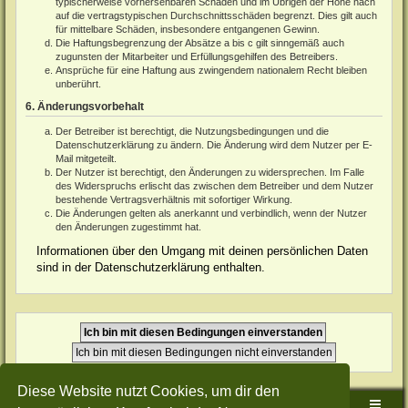
typischerweise vorhersehbaren Schäden und im Übrigen der Höhe nach
auf die vertragstypischen Durchschnittsschäden begrenzt. Dies gilt auch
für mittelbare Schäden, insbesondere entgangenen Gewinn.
Die Haftungsbegrenzung der Absätze a bis c gilt sinngemäß auch
zugunsten der Mitarbeiter und Erfüllungsgehilfen des Betreibers.
Ansprüche für eine Haftung aus zwingendem nationalem Recht bleiben
unberührt.
6. Änderungsvorbehalt
Der Betreiber ist berechtigt, die Nutzungsbedingungen und die
Datenschutzerklärung zu ändern. Die Änderung wird dem Nutzer per E-
Mail mitgeteilt.
Der Nutzer ist berechtigt, den Änderungen zu widersprechen. Im Falle
des Widerspruchs erlischt das zwischen dem Betreiber und dem Nutzer
bestehende Vertragsverhältnis mit sofortiger Wirkung.
Die Änderungen gelten als anerkannt und verbindlich, wenn der Nutzer
den Änderungen zugestimmt hat.
Informationen über den Umgang mit deinen persönlichen Daten
sind in der Datenschutzerklärung enthalten.
Diese Website nutzt Cookies, um dir den
Sudden-Strike-Maps.de Hauptseite
Foren-Übersicht