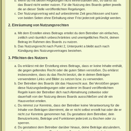
Wenn du mit diesen Regelungen nicht einverstanden bist, so darfst du
das Board nicht weiter nutzen. Für die Nutzung des Boards gelten jeweils
die an dieser Stelle veröffentlichten Regelungen.
Der Nutzungsvertrag wird auf unbestimmte Zeit geschlossen und kann
von beiden Seiten ohne Einhaltung einer Frist jederzeit gekündigt werden.
2. Einräumung von Nutzungsrechten
Mit dem Erstellen eines Beitrags erteilst du dem Betreiber ein einfaches,
zeitlich und räumlich unbeschränktes und unentgeltliches Recht, deinen
Beitrag im Rahmen des Boards zu nutzen.
Das Nutzungsrecht nach Punkt 2, Unterpunkt a bleibt auch nach
Kündigung des Nutzungsvertrages bestehen.
3. Pflichten des Nutzers
Du erklärst mit der Erstellung eines Beitrags, dass er keine Inhalte enthält,
die gegen geltendes Recht oder die guten Sitten verstoßen. Du erklärst
insbesondere, dass du das Recht besitzt, die in deinen Beiträgen
verwendeten Links und Bilder zu setzen bzw. zu verwenden.
Der Betreiber des Boards übt das Hausrecht aus. Bei Verstößen gegen
diese Nutzungsbedingungen oder anderer im Board veröffentlichten
Regeln kann der Betreiber dich nach Abmahnung zeitweise oder
dauerhaft von der Nutzung dieses Boards ausschließen und dir ein
Hausverbot erteilen.
Du nimmst zur Kenntnis, dass der Betreiber keine Verantwortung für die
Inhalte von Beiträgen übernimmt, die er nicht selbst erstellt hat oder die er
nicht zur Kenntnis genommen hat. Du gestattest dem Betreiber, dein
Benutzerkonto, Beiträge und Funktionen jederzeit zu löschen oder zu
sperren.
Du gestattest dem Betreiber darüber hinaus, deine Beiträge abzuändern,