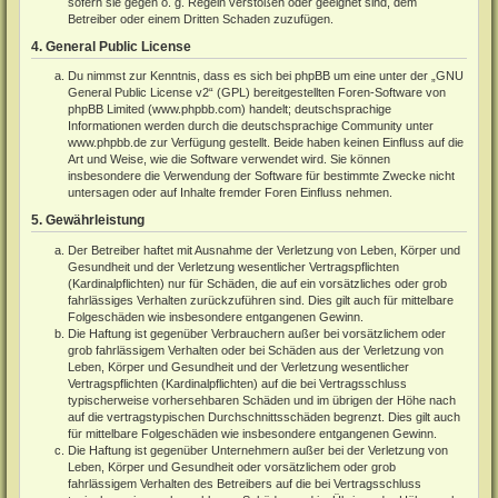
sofern sie gegen o. g. Regeln verstoßen oder geeignet sind, dem
Betreiber oder einem Dritten Schaden zuzufügen.
4. General Public License
Du nimmst zur Kenntnis, dass es sich bei phpBB um eine unter der „
GNU
General Public License v2
“ (GPL) bereitgestellten Foren-Software von
phpBB Limited (
www.phpbb.com
) handelt; deutschsprachige
Informationen werden durch die deutschsprachige Community unter
www.phpbb.de
zur Verfügung gestellt. Beide haben keinen Einfluss auf die
Art und Weise, wie die Software verwendet wird. Sie können
insbesondere die Verwendung der Software für bestimmte Zwecke nicht
untersagen oder auf Inhalte fremder Foren Einfluss nehmen.
5. Gewährleistung
Der Betreiber haftet mit Ausnahme der Verletzung von Leben, Körper und
Gesundheit und der Verletzung wesentlicher Vertragspflichten
(Kardinalpflichten) nur für Schäden, die auf ein vorsätzliches oder grob
fahrlässiges Verhalten zurückzuführen sind. Dies gilt auch für mittelbare
Folgeschäden wie insbesondere entgangenen Gewinn.
Die Haftung ist gegenüber Verbrauchern außer bei vorsätzlichem oder
grob fahrlässigem Verhalten oder bei Schäden aus der Verletzung von
Leben, Körper und Gesundheit und der Verletzung wesentlicher
Vertragspflichten (Kardinalpflichten) auf die bei Vertragsschluss
typischerweise vorhersehbaren Schäden und im übrigen der Höhe nach
auf die vertragstypischen Durchschnittsschäden begrenzt. Dies gilt auch
für mittelbare Folgeschäden wie insbesondere entgangenen Gewinn.
Die Haftung ist gegenüber Unternehmern außer bei der Verletzung von
Leben, Körper und Gesundheit oder vorsätzlichem oder grob
fahrlässigem Verhalten des Betreibers auf die bei Vertragsschluss