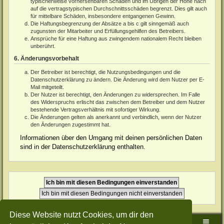
typischerweise vorhersehbaren Schäden und im Übrigen der Höhe nach
auf die vertragstypischen Durchschnittsschäden begrenzt. Dies gilt auch
für mittelbare Schäden, insbesondere entgangenen Gewinn.
Die Haftungsbegrenzung der Absätze a bis c gilt sinngemäß auch
zugunsten der Mitarbeiter und Erfüllungsgehilfen des Betreibers.
Ansprüche für eine Haftung aus zwingendem nationalem Recht bleiben
unberührt.
6. Änderungsvorbehalt
Der Betreiber ist berechtigt, die Nutzungsbedingungen und die
Datenschutzerklärung zu ändern. Die Änderung wird dem Nutzer per E-
Mail mitgeteilt.
Der Nutzer ist berechtigt, den Änderungen zu widersprechen. Im Falle
des Widerspruchs erlischt das zwischen dem Betreiber und dem Nutzer
bestehende Vertragsverhältnis mit sofortiger Wirkung.
Die Änderungen gelten als anerkannt und verbindlich, wenn der Nutzer
den Änderungen zugestimmt hat.
Informationen über den Umgang mit deinen persönlichen Daten
sind in der Datenschutzerklärung enthalten.
Diese Website nutzt Cookies, um dir den
Sudden-Strike-Maps.de Hauptseite
Foren-Übersicht