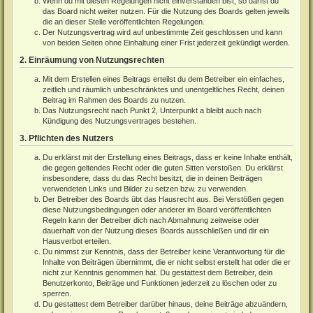
Wenn du mit diesen Regelungen nicht einverstanden bist, so darfst du
das Board nicht weiter nutzen. Für die Nutzung des Boards gelten jeweils
die an dieser Stelle veröffentlichten Regelungen.
Der Nutzungsvertrag wird auf unbestimmte Zeit geschlossen und kann
von beiden Seiten ohne Einhaltung einer Frist jederzeit gekündigt werden.
2. Einräumung von Nutzungsrechten
Mit dem Erstellen eines Beitrags erteilst du dem Betreiber ein einfaches,
zeitlich und räumlich unbeschränktes und unentgeltliches Recht, deinen
Beitrag im Rahmen des Boards zu nutzen.
Das Nutzungsrecht nach Punkt 2, Unterpunkt a bleibt auch nach
Kündigung des Nutzungsvertrages bestehen.
3. Pflichten des Nutzers
Du erklärst mit der Erstellung eines Beitrags, dass er keine Inhalte enthält,
die gegen geltendes Recht oder die guten Sitten verstoßen. Du erklärst
insbesondere, dass du das Recht besitzt, die in deinen Beiträgen
verwendeten Links und Bilder zu setzen bzw. zu verwenden.
Der Betreiber des Boards übt das Hausrecht aus. Bei Verstößen gegen
diese Nutzungsbedingungen oder anderer im Board veröffentlichten
Regeln kann der Betreiber dich nach Abmahnung zeitweise oder
dauerhaft von der Nutzung dieses Boards ausschließen und dir ein
Hausverbot erteilen.
Du nimmst zur Kenntnis, dass der Betreiber keine Verantwortung für die
Inhalte von Beiträgen übernimmt, die er nicht selbst erstellt hat oder die er
nicht zur Kenntnis genommen hat. Du gestattest dem Betreiber, dein
Benutzerkonto, Beiträge und Funktionen jederzeit zu löschen oder zu
sperren.
Du gestattest dem Betreiber darüber hinaus, deine Beiträge abzuändern,