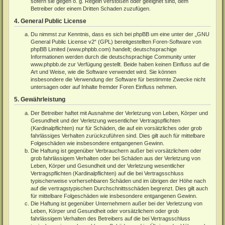
sofern sie gegen o. g. Regeln verstoßen oder geeignet sind, dem
Betreiber oder einem Dritten Schaden zuzufügen.
4. General Public License
Du nimmst zur Kenntnis, dass es sich bei phpBB um eine unter der „
GNU
General Public License v2
“ (GPL) bereitgestellten Foren-Software von
phpBB Limited (
www.phpbb.com
) handelt; deutschsprachige
Informationen werden durch die deutschsprachige Community unter
www.phpbb.de
zur Verfügung gestellt. Beide haben keinen Einfluss auf die
Art und Weise, wie die Software verwendet wird. Sie können
insbesondere die Verwendung der Software für bestimmte Zwecke nicht
untersagen oder auf Inhalte fremder Foren Einfluss nehmen.
5. Gewährleistung
Der Betreiber haftet mit Ausnahme der Verletzung von Leben, Körper und
Gesundheit und der Verletzung wesentlicher Vertragspflichten
(Kardinalpflichten) nur für Schäden, die auf ein vorsätzliches oder grob
fahrlässiges Verhalten zurückzuführen sind. Dies gilt auch für mittelbare
Folgeschäden wie insbesondere entgangenen Gewinn.
Die Haftung ist gegenüber Verbrauchern außer bei vorsätzlichem oder
grob fahrlässigem Verhalten oder bei Schäden aus der Verletzung von
Leben, Körper und Gesundheit und der Verletzung wesentlicher
Vertragspflichten (Kardinalpflichten) auf die bei Vertragsschluss
typischerweise vorhersehbaren Schäden und im übrigen der Höhe nach
auf die vertragstypischen Durchschnittsschäden begrenzt. Dies gilt auch
für mittelbare Folgeschäden wie insbesondere entgangenen Gewinn.
Die Haftung ist gegenüber Unternehmern außer bei der Verletzung von
Leben, Körper und Gesundheit oder vorsätzlichem oder grob
fahrlässigem Verhalten des Betreibers auf die bei Vertragsschluss