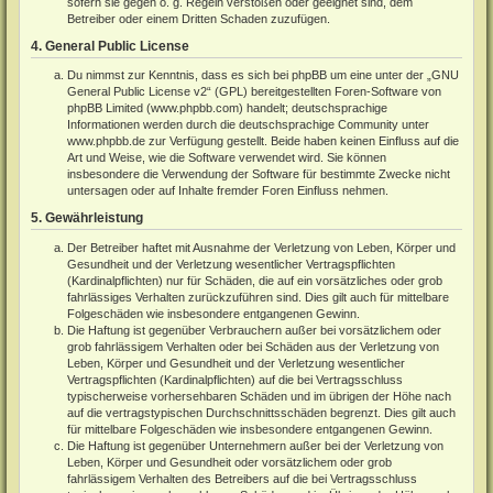
sofern sie gegen o. g. Regeln verstoßen oder geeignet sind, dem
Betreiber oder einem Dritten Schaden zuzufügen.
4. General Public License
Du nimmst zur Kenntnis, dass es sich bei phpBB um eine unter der „
GNU
General Public License v2
“ (GPL) bereitgestellten Foren-Software von
phpBB Limited (
www.phpbb.com
) handelt; deutschsprachige
Informationen werden durch die deutschsprachige Community unter
www.phpbb.de
zur Verfügung gestellt. Beide haben keinen Einfluss auf die
Art und Weise, wie die Software verwendet wird. Sie können
insbesondere die Verwendung der Software für bestimmte Zwecke nicht
untersagen oder auf Inhalte fremder Foren Einfluss nehmen.
5. Gewährleistung
Der Betreiber haftet mit Ausnahme der Verletzung von Leben, Körper und
Gesundheit und der Verletzung wesentlicher Vertragspflichten
(Kardinalpflichten) nur für Schäden, die auf ein vorsätzliches oder grob
fahrlässiges Verhalten zurückzuführen sind. Dies gilt auch für mittelbare
Folgeschäden wie insbesondere entgangenen Gewinn.
Die Haftung ist gegenüber Verbrauchern außer bei vorsätzlichem oder
grob fahrlässigem Verhalten oder bei Schäden aus der Verletzung von
Leben, Körper und Gesundheit und der Verletzung wesentlicher
Vertragspflichten (Kardinalpflichten) auf die bei Vertragsschluss
typischerweise vorhersehbaren Schäden und im übrigen der Höhe nach
auf die vertragstypischen Durchschnittsschäden begrenzt. Dies gilt auch
für mittelbare Folgeschäden wie insbesondere entgangenen Gewinn.
Die Haftung ist gegenüber Unternehmern außer bei der Verletzung von
Leben, Körper und Gesundheit oder vorsätzlichem oder grob
fahrlässigem Verhalten des Betreibers auf die bei Vertragsschluss