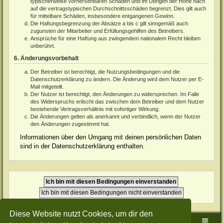
typischerweise vorhersehbaren Schäden und im Übrigen der Höhe nach
auf die vertragstypischen Durchschnittsschäden begrenzt. Dies gilt auch
für mittelbare Schäden, insbesondere entgangenen Gewinn.
Die Haftungsbegrenzung der Absätze a bis c gilt sinngemäß auch
zugunsten der Mitarbeiter und Erfüllungsgehilfen des Betreibers.
Ansprüche für eine Haftung aus zwingendem nationalem Recht bleiben
unberührt.
6. Änderungsvorbehalt
Der Betreiber ist berechtigt, die Nutzungsbedingungen und die
Datenschutzerklärung zu ändern. Die Änderung wird dem Nutzer per E-
Mail mitgeteilt.
Der Nutzer ist berechtigt, den Änderungen zu widersprechen. Im Falle
des Widerspruchs erlischt das zwischen dem Betreiber und dem Nutzer
bestehende Vertragsverhältnis mit sofortiger Wirkung.
Die Änderungen gelten als anerkannt und verbindlich, wenn der Nutzer
den Änderungen zugestimmt hat.
Informationen über den Umgang mit deinen persönlichen Daten
sind in der Datenschutzerklärung enthalten.
Diese Website nutzt Cookies, um dir den
Sudden-Strike-Maps.de Hauptseite
Foren-Übersicht