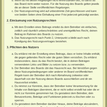
Wenn du mit diesen Regelungen nicht einverstanden bist, so darfst du
das Board nicht weiter nutzen. Für die Nutzung des Boards gelten jeweils
die an dieser Stelle veröffentlichten Regelungen.
Der Nutzungsvertrag wird auf unbestimmte Zeit geschlossen und kann
von beiden Seiten ohne Einhaltung einer Frist jederzeit gekündigt werden.
2. Einräumung von Nutzungsrechten
Mit dem Erstellen eines Beitrags erteilst du dem Betreiber ein einfaches,
zeitlich und räumlich unbeschränktes und unentgeltliches Recht, deinen
Beitrag im Rahmen des Boards zu nutzen.
Das Nutzungsrecht nach Punkt 2, Unterpunkt a bleibt auch nach
Kündigung des Nutzungsvertrages bestehen.
3. Pflichten des Nutzers
Du erklärst mit der Erstellung eines Beitrags, dass er keine Inhalte enthält,
die gegen geltendes Recht oder die guten Sitten verstoßen. Du erklärst
insbesondere, dass du das Recht besitzt, die in deinen Beiträgen
verwendeten Links und Bilder zu setzen bzw. zu verwenden.
Der Betreiber des Boards übt das Hausrecht aus. Bei Verstößen gegen
diese Nutzungsbedingungen oder anderer im Board veröffentlichten
Regeln kann der Betreiber dich nach Abmahnung zeitweise oder
dauerhaft von der Nutzung dieses Boards ausschließen und dir ein
Hausverbot erteilen.
Du nimmst zur Kenntnis, dass der Betreiber keine Verantwortung für die
Inhalte von Beiträgen übernimmt, die er nicht selbst erstellt hat oder die er
nicht zur Kenntnis genommen hat. Du gestattest dem Betreiber, dein
Benutzerkonto, Beiträge und Funktionen jederzeit zu löschen oder zu
sperren.
Du gestattest dem Betreiber darüber hinaus, deine Beiträge abzuändern,