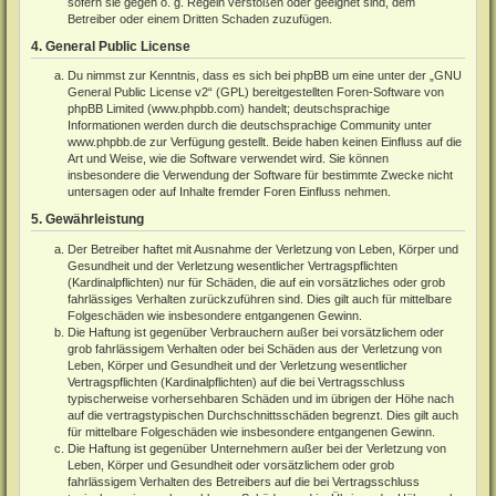
sofern sie gegen o. g. Regeln verstoßen oder geeignet sind, dem
Betreiber oder einem Dritten Schaden zuzufügen.
4. General Public License
Du nimmst zur Kenntnis, dass es sich bei phpBB um eine unter der „
GNU
General Public License v2
“ (GPL) bereitgestellten Foren-Software von
phpBB Limited (
www.phpbb.com
) handelt; deutschsprachige
Informationen werden durch die deutschsprachige Community unter
www.phpbb.de
zur Verfügung gestellt. Beide haben keinen Einfluss auf die
Art und Weise, wie die Software verwendet wird. Sie können
insbesondere die Verwendung der Software für bestimmte Zwecke nicht
untersagen oder auf Inhalte fremder Foren Einfluss nehmen.
5. Gewährleistung
Der Betreiber haftet mit Ausnahme der Verletzung von Leben, Körper und
Gesundheit und der Verletzung wesentlicher Vertragspflichten
(Kardinalpflichten) nur für Schäden, die auf ein vorsätzliches oder grob
fahrlässiges Verhalten zurückzuführen sind. Dies gilt auch für mittelbare
Folgeschäden wie insbesondere entgangenen Gewinn.
Die Haftung ist gegenüber Verbrauchern außer bei vorsätzlichem oder
grob fahrlässigem Verhalten oder bei Schäden aus der Verletzung von
Leben, Körper und Gesundheit und der Verletzung wesentlicher
Vertragspflichten (Kardinalpflichten) auf die bei Vertragsschluss
typischerweise vorhersehbaren Schäden und im übrigen der Höhe nach
auf die vertragstypischen Durchschnittsschäden begrenzt. Dies gilt auch
für mittelbare Folgeschäden wie insbesondere entgangenen Gewinn.
Die Haftung ist gegenüber Unternehmern außer bei der Verletzung von
Leben, Körper und Gesundheit oder vorsätzlichem oder grob
fahrlässigem Verhalten des Betreibers auf die bei Vertragsschluss