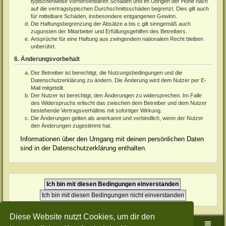
typischerweise vorhersehbaren Schäden und im Übrigen der Höhe nach
auf die vertragstypischen Durchschnittsschäden begrenzt. Dies gilt auch
für mittelbare Schäden, insbesondere entgangenen Gewinn.
Die Haftungsbegrenzung der Absätze a bis c gilt sinngemäß auch
zugunsten der Mitarbeiter und Erfüllungsgehilfen des Betreibers.
Ansprüche für eine Haftung aus zwingendem nationalem Recht bleiben
unberührt.
6. Änderungsvorbehalt
Der Betreiber ist berechtigt, die Nutzungsbedingungen und die
Datenschutzerklärung zu ändern. Die Änderung wird dem Nutzer per E-
Mail mitgeteilt.
Der Nutzer ist berechtigt, den Änderungen zu widersprechen. Im Falle
des Widerspruchs erlischt das zwischen dem Betreiber und dem Nutzer
bestehende Vertragsverhältnis mit sofortiger Wirkung.
Die Änderungen gelten als anerkannt und verbindlich, wenn der Nutzer
den Änderungen zugestimmt hat.
Informationen über den Umgang mit deinen persönlichen Daten
sind in der Datenschutzerklärung enthalten.
Diese Website nutzt Cookies, um dir den
Sudden-Strike-Maps.de Hauptseite
Foren-Übersicht