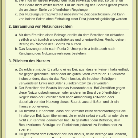
Wenn du mit diesen Regelungen nicht einverstanden bist, so darfst du
das Board nicht weiter nutzen. Für die Nutzung des Boards gelten jeweils
die an dieser Stelle veröffentlichten Regelungen.
Der Nutzungsvertrag wird auf unbestimmte Zeit geschlossen und kann
von beiden Seiten ohne Einhaltung einer Frist jederzeit gekündigt werden.
2. Einräumung von Nutzungsrechten
Mit dem Erstellen eines Beitrags erteilst du dem Betreiber ein einfaches,
zeitlich und räumlich unbeschränktes und unentgeltliches Recht, deinen
Beitrag im Rahmen des Boards zu nutzen.
Das Nutzungsrecht nach Punkt 2, Unterpunkt a bleibt auch nach
Kündigung des Nutzungsvertrages bestehen.
3. Pflichten des Nutzers
Du erklärst mit der Erstellung eines Beitrags, dass er keine Inhalte enthält,
die gegen geltendes Recht oder die guten Sitten verstoßen. Du erklärst
insbesondere, dass du das Recht besitzt, die in deinen Beiträgen
verwendeten Links und Bilder zu setzen bzw. zu verwenden.
Der Betreiber des Boards übt das Hausrecht aus. Bei Verstößen gegen
diese Nutzungsbedingungen oder anderer im Board veröffentlichten
Regeln kann der Betreiber dich nach Abmahnung zeitweise oder
dauerhaft von der Nutzung dieses Boards ausschließen und dir ein
Hausverbot erteilen.
Du nimmst zur Kenntnis, dass der Betreiber keine Verantwortung für die
Inhalte von Beiträgen übernimmt, die er nicht selbst erstellt hat oder die er
nicht zur Kenntnis genommen hat. Du gestattest dem Betreiber, dein
Benutzerkonto, Beiträge und Funktionen jederzeit zu löschen oder zu
sperren.
Du gestattest dem Betreiber darüber hinaus, deine Beiträge abzuändern,