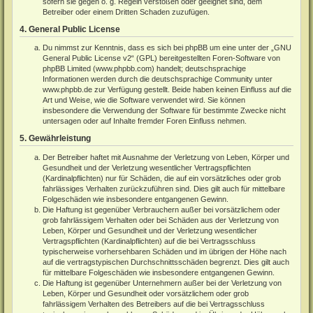
sofern sie gegen o. g. Regeln verstoßen oder geeignet sind, dem
Betreiber oder einem Dritten Schaden zuzufügen.
4. General Public License
Du nimmst zur Kenntnis, dass es sich bei phpBB um eine unter der „
GNU
General Public License v2
“ (GPL) bereitgestellten Foren-Software von
phpBB Limited (
www.phpbb.com
) handelt; deutschsprachige
Informationen werden durch die deutschsprachige Community unter
www.phpbb.de
zur Verfügung gestellt. Beide haben keinen Einfluss auf die
Art und Weise, wie die Software verwendet wird. Sie können
insbesondere die Verwendung der Software für bestimmte Zwecke nicht
untersagen oder auf Inhalte fremder Foren Einfluss nehmen.
5. Gewährleistung
Der Betreiber haftet mit Ausnahme der Verletzung von Leben, Körper und
Gesundheit und der Verletzung wesentlicher Vertragspflichten
(Kardinalpflichten) nur für Schäden, die auf ein vorsätzliches oder grob
fahrlässiges Verhalten zurückzuführen sind. Dies gilt auch für mittelbare
Folgeschäden wie insbesondere entgangenen Gewinn.
Die Haftung ist gegenüber Verbrauchern außer bei vorsätzlichem oder
grob fahrlässigem Verhalten oder bei Schäden aus der Verletzung von
Leben, Körper und Gesundheit und der Verletzung wesentlicher
Vertragspflichten (Kardinalpflichten) auf die bei Vertragsschluss
typischerweise vorhersehbaren Schäden und im übrigen der Höhe nach
auf die vertragstypischen Durchschnittsschäden begrenzt. Dies gilt auch
für mittelbare Folgeschäden wie insbesondere entgangenen Gewinn.
Die Haftung ist gegenüber Unternehmern außer bei der Verletzung von
Leben, Körper und Gesundheit oder vorsätzlichem oder grob
fahrlässigem Verhalten des Betreibers auf die bei Vertragsschluss