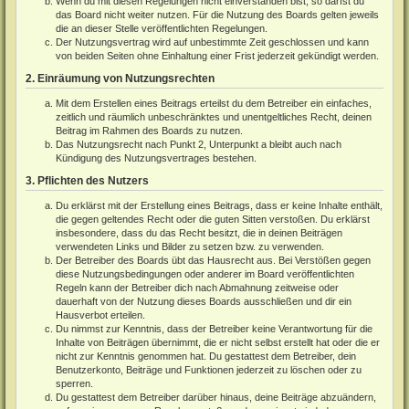
Wenn du mit diesen Regelungen nicht einverstanden bist, so darfst du
das Board nicht weiter nutzen. Für die Nutzung des Boards gelten jeweils
die an dieser Stelle veröffentlichten Regelungen.
Der Nutzungsvertrag wird auf unbestimmte Zeit geschlossen und kann
von beiden Seiten ohne Einhaltung einer Frist jederzeit gekündigt werden.
2. Einräumung von Nutzungsrechten
Mit dem Erstellen eines Beitrags erteilst du dem Betreiber ein einfaches,
zeitlich und räumlich unbeschränktes und unentgeltliches Recht, deinen
Beitrag im Rahmen des Boards zu nutzen.
Das Nutzungsrecht nach Punkt 2, Unterpunkt a bleibt auch nach
Kündigung des Nutzungsvertrages bestehen.
3. Pflichten des Nutzers
Du erklärst mit der Erstellung eines Beitrags, dass er keine Inhalte enthält,
die gegen geltendes Recht oder die guten Sitten verstoßen. Du erklärst
insbesondere, dass du das Recht besitzt, die in deinen Beiträgen
verwendeten Links und Bilder zu setzen bzw. zu verwenden.
Der Betreiber des Boards übt das Hausrecht aus. Bei Verstößen gegen
diese Nutzungsbedingungen oder anderer im Board veröffentlichten
Regeln kann der Betreiber dich nach Abmahnung zeitweise oder
dauerhaft von der Nutzung dieses Boards ausschließen und dir ein
Hausverbot erteilen.
Du nimmst zur Kenntnis, dass der Betreiber keine Verantwortung für die
Inhalte von Beiträgen übernimmt, die er nicht selbst erstellt hat oder die er
nicht zur Kenntnis genommen hat. Du gestattest dem Betreiber, dein
Benutzerkonto, Beiträge und Funktionen jederzeit zu löschen oder zu
sperren.
Du gestattest dem Betreiber darüber hinaus, deine Beiträge abzuändern,