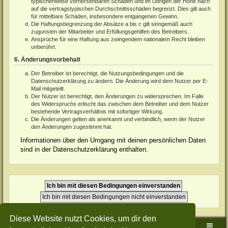
typischerweise vorhersehbaren Schäden und im Übrigen der Höhe nach
auf die vertragstypischen Durchschnittsschäden begrenzt. Dies gilt auch
für mittelbare Schäden, insbesondere entgangenen Gewinn.
Die Haftungsbegrenzung der Absätze a bis c gilt sinngemäß auch
zugunsten der Mitarbeiter und Erfüllungsgehilfen des Betreibers.
Ansprüche für eine Haftung aus zwingendem nationalem Recht bleiben
unberührt.
6. Änderungsvorbehalt
Der Betreiber ist berechtigt, die Nutzungsbedingungen und die
Datenschutzerklärung zu ändern. Die Änderung wird dem Nutzer per E-
Mail mitgeteilt.
Der Nutzer ist berechtigt, den Änderungen zu widersprechen. Im Falle
des Widerspruchs erlischt das zwischen dem Betreiber und dem Nutzer
bestehende Vertragsverhältnis mit sofortiger Wirkung.
Die Änderungen gelten als anerkannt und verbindlich, wenn der Nutzer
den Änderungen zugestimmt hat.
Informationen über den Umgang mit deinen persönlichen Daten
sind in der Datenschutzerklärung enthalten.
Diese Website nutzt Cookies, um dir den
Sudden-Strike-Maps.de Hauptseite
Foren-Übersicht