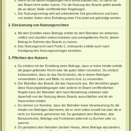
Wenn du mit diesen Regelungen nicht einverstanden bist, so darfst du
das Board nicht weiter nutzen. Für die Nutzung des Boards gelten jeweils
die an dieser Stelle veröffentlichten Regelungen.
Der Nutzungsvertrag wird auf unbestimmte Zeit geschlossen und kann
von beiden Seiten ohne Einhaltung einer Frist jederzeit gekündigt werden.
2. Einräumung von Nutzungsrechten
Mit dem Erstellen eines Beitrags erteilst du dem Betreiber ein einfaches,
zeitlich und räumlich unbeschränktes und unentgeltliches Recht, deinen
Beitrag im Rahmen des Boards zu nutzen.
Das Nutzungsrecht nach Punkt 2, Unterpunkt a bleibt auch nach
Kündigung des Nutzungsvertrages bestehen.
3. Pflichten des Nutzers
Du erklärst mit der Erstellung eines Beitrags, dass er keine Inhalte enthält,
die gegen geltendes Recht oder die guten Sitten verstoßen. Du erklärst
insbesondere, dass du das Recht besitzt, die in deinen Beiträgen
verwendeten Links und Bilder zu setzen bzw. zu verwenden.
Der Betreiber des Boards übt das Hausrecht aus. Bei Verstößen gegen
diese Nutzungsbedingungen oder anderer im Board veröffentlichten
Regeln kann der Betreiber dich nach Abmahnung zeitweise oder
dauerhaft von der Nutzung dieses Boards ausschließen und dir ein
Hausverbot erteilen.
Du nimmst zur Kenntnis, dass der Betreiber keine Verantwortung für die
Inhalte von Beiträgen übernimmt, die er nicht selbst erstellt hat oder die er
nicht zur Kenntnis genommen hat. Du gestattest dem Betreiber, dein
Benutzerkonto, Beiträge und Funktionen jederzeit zu löschen oder zu
sperren.
Du gestattest dem Betreiber darüber hinaus, deine Beiträge abzuändern,