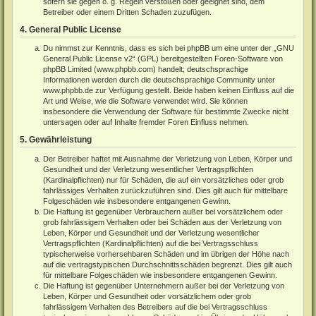
sofern sie gegen o. g. Regeln verstoßen oder geeignet sind, dem
Betreiber oder einem Dritten Schaden zuzufügen.
4. General Public License
Du nimmst zur Kenntnis, dass es sich bei phpBB um eine unter der „
GNU
General Public License v2
“ (GPL) bereitgestellten Foren-Software von
phpBB Limited (
www.phpbb.com
) handelt; deutschsprachige
Informationen werden durch die deutschsprachige Community unter
www.phpbb.de
zur Verfügung gestellt. Beide haben keinen Einfluss auf die
Art und Weise, wie die Software verwendet wird. Sie können
insbesondere die Verwendung der Software für bestimmte Zwecke nicht
untersagen oder auf Inhalte fremder Foren Einfluss nehmen.
5. Gewährleistung
Der Betreiber haftet mit Ausnahme der Verletzung von Leben, Körper und
Gesundheit und der Verletzung wesentlicher Vertragspflichten
(Kardinalpflichten) nur für Schäden, die auf ein vorsätzliches oder grob
fahrlässiges Verhalten zurückzuführen sind. Dies gilt auch für mittelbare
Folgeschäden wie insbesondere entgangenen Gewinn.
Die Haftung ist gegenüber Verbrauchern außer bei vorsätzlichem oder
grob fahrlässigem Verhalten oder bei Schäden aus der Verletzung von
Leben, Körper und Gesundheit und der Verletzung wesentlicher
Vertragspflichten (Kardinalpflichten) auf die bei Vertragsschluss
typischerweise vorhersehbaren Schäden und im übrigen der Höhe nach
auf die vertragstypischen Durchschnittsschäden begrenzt. Dies gilt auch
für mittelbare Folgeschäden wie insbesondere entgangenen Gewinn.
Die Haftung ist gegenüber Unternehmern außer bei der Verletzung von
Leben, Körper und Gesundheit oder vorsätzlichem oder grob
fahrlässigem Verhalten des Betreibers auf die bei Vertragsschluss