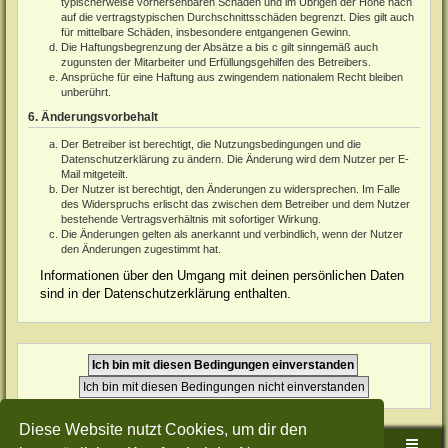
typischerweise vorhersehbaren Schäden und im Übrigen der Höhe nach
auf die vertragstypischen Durchschnittsschäden begrenzt. Dies gilt auch
für mittelbare Schäden, insbesondere entgangenen Gewinn.
Die Haftungsbegrenzung der Absätze a bis c gilt sinngemäß auch
zugunsten der Mitarbeiter und Erfüllungsgehilfen des Betreibers.
Ansprüche für eine Haftung aus zwingendem nationalem Recht bleiben
unberührt.
6. Änderungsvorbehalt
Der Betreiber ist berechtigt, die Nutzungsbedingungen und die
Datenschutzerklärung zu ändern. Die Änderung wird dem Nutzer per E-
Mail mitgeteilt.
Der Nutzer ist berechtigt, den Änderungen zu widersprechen. Im Falle
des Widerspruchs erlischt das zwischen dem Betreiber und dem Nutzer
bestehende Vertragsverhältnis mit sofortiger Wirkung.
Die Änderungen gelten als anerkannt und verbindlich, wenn der Nutzer
den Änderungen zugestimmt hat.
Informationen über den Umgang mit deinen persönlichen Daten
sind in der Datenschutzerklärung enthalten.
Diese Website nutzt Cookies, um dir den
Sudden-Strike-Maps.de Hauptseite
Foren-Übersicht