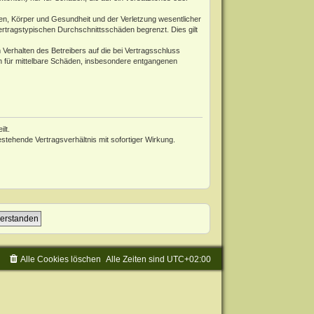
en, Körper und Gesundheit und der Verletzung wesentlicher
ertragstypischen Durchschnittsschäden begrenzt. Dies gilt
Verhalten des Betreibers auf die bei Vertragsschluss
h für mittelbare Schäden, insbesondere entgangenen
lt.
tehende Vertragsverhältnis mit sofortiger Wirkung.
Alle Cookies löschen
Alle Zeiten sind
UTC+02:00