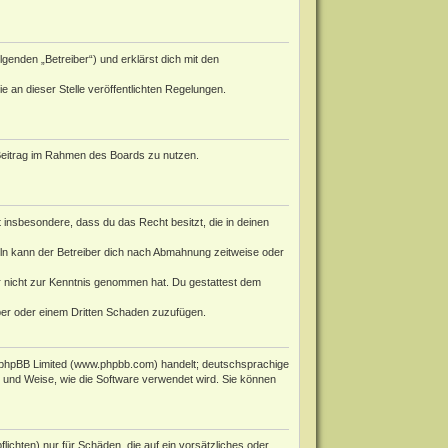
genden „Betreiber“) und erklärst dich mit den
e an dieser Stelle veröffentlichten Regelungen.
n Beitrag im Rahmen des Boards zu nutzen.
st insbesondere, dass du das Recht besitzt, die in deinen
ln kann der Betreiber dich nach Abmahnung zeitweise oder
 er nicht zur Kenntnis genommen hat. Du gestattest dem
iber oder einem Dritten Schaden zuzufügen.
phpBB Limited (
www.phpbb.com
) handelt; deutschsprachige
rt und Weise, wie die Software verwendet wird. Sie können
ichten) nur für Schäden, die auf ein vorsätzliches oder