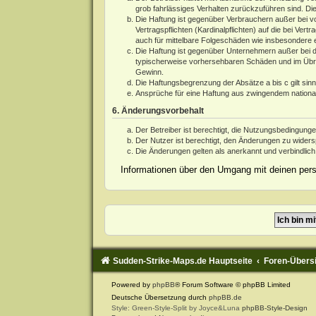
grob fahrlässiges Verhalten zurückzuführen sind. Di
Die Haftung ist gegenüber Verbrauchern außer bei v
Vertragspflichten (Kardinalpflichten) auf die bei V
auch für mittelbare Folgeschäden wie insbesondere
Die Haftung ist gegenüber Unternehmern außer bei d
typischerweise vorhersehbaren Schäden und im Übrig
Gewinn.
Die Haftungsbegrenzung der Absätze a bis c gilt sin
Ansprüche für eine Haftung aus zwingendem nationa
6. Änderungsvorbehalt
Der Betreiber ist berechtigt, die Nutzungsbedingung
Der Nutzer ist berechtigt, den Änderungen zu widers
Die Änderungen gelten als anerkannt und verbindlic
Informationen über den Umgang mit deinen persö
Sudden-Strike-Maps.de Hauptseite
Foren-Übers
Powered by
phpBB
® Forum Software © phpBB Limited
Deutsche Übersetzung durch
phpBB.de
Style: Green-Style-Split by Joyce&Luna
phpBB-Style-Design