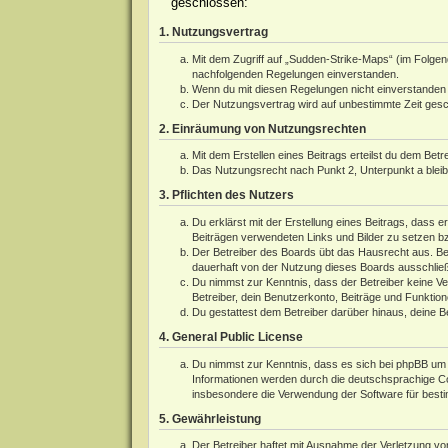
geschlossen:
1. Nutzungsvertrag
Mit dem Zugriff auf „Sudden-Strike-Maps“ (im Folgen
nachfolgenden Regelungen einverstanden.
Wenn du mit diesen Regelungen nicht einverstanden bi
Der Nutzungsvertrag wird auf unbestimmte Zeit gesch
2. Einräumung von Nutzungsrechten
Mit dem Erstellen eines Beitrags erteilst du dem Bet
Das Nutzungsrecht nach Punkt 2, Unterpunkt a blei
3. Pflichten des Nutzers
Du erklärst mit der Erstellung eines Beitrags, dass e
Beiträgen verwendeten Links und Bilder zu setzen b
Der Betreiber des Boards übt das Hausrecht aus. Be
dauerhaft von der Nutzung dieses Boards ausschließe
Du nimmst zur Kenntnis, dass der Betreiber keine Ver
Betreiber, dein Benutzerkonto, Beiträge und Funktion
Du gestattest dem Betreiber darüber hinaus, deine B
4. General Public License
Du nimmst zur Kenntnis, dass es sich bei phpBB um e
Informationen werden durch die deutschsprachige 
insbesondere die Verwendung der Software für besti
5. Gewährleistung
Der Betreiber haftet mit Ausnahme der Verletzung von