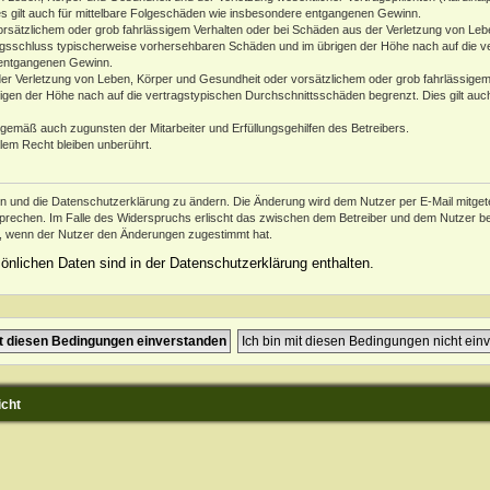
es gilt auch für mittelbare Folgeschäden wie insbesondere entgangenen Gewinn.
orsätzlichem oder grob fahrlässigem Verhalten oder bei Schäden aus der Verletzung von Leb
ertragsschluss typischerweise vorhersehbaren Schäden und im übrigen der Höhe nach auf die v
 entgangenen Gewinn.
er Verletzung von Leben, Körper und Gesundheit oder vorsätzlichem oder grob fahrlässigem 
en der Höhe nach auf die vertragstypischen Durchschnittsschäden begrenzt. Dies gilt auc
ngemäß auch zugunsten der Mitarbeiter und Erfüllungsgehilfen des Betreibers.
lem Recht bleiben unberührt.
en und die Datenschutzerklärung zu ändern. Die Änderung wird dem Nutzer per E-Mail mitgetei
prechen. Im Falle des Widerspruchs erlischt das zwischen dem Betreiber und dem Nutzer bes
h, wenn der Nutzer den Änderungen zugestimmt hat.
nlichen Daten sind in der Datenschutzerklärung enthalten.
icht