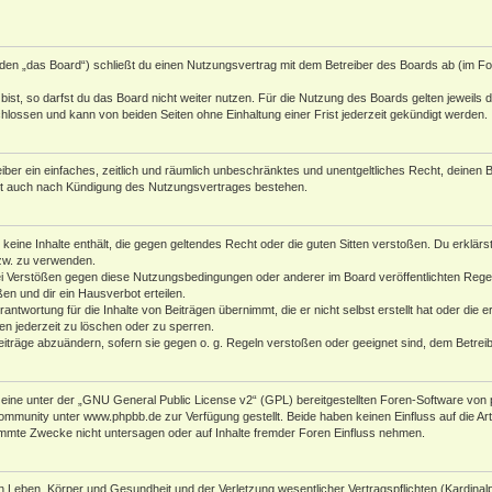
den „das Board“) schließt du einen Nutzungsvertrag mit dem Betreiber des Boards ab (im Fol
st, so darfst du das Board nicht weiter nutzen. Für die Nutzung des Boards gelten jeweils di
lossen und kann von beiden Seiten ohne Einhaltung einer Frist jederzeit gekündigt werden.
reiber ein einfaches, zeitlich und räumlich unbeschränktes und unentgeltliches Recht, deine
bt auch nach Kündigung des Nutzungsvertrages bestehen.
r keine Inhalte enthält, die gegen geltendes Recht oder die guten Sitten verstoßen. Du erklär
zw. zu verwenden.
i Verstößen gegen diese Nutzungsbedingungen oder anderer im Board veröffentlichten Rege
n und dir ein Hausverbot erteilen.
antwortung für die Inhalte von Beiträgen übernimmt, die er nicht selbst erstellt hat oder die
en jederzeit zu löschen oder zu sperren.
eiträge abzuändern, sofern sie gegen o. g. Regeln verstoßen oder geeignet sind, dem Betre
ine unter der „
GNU General Public License v2
“ (GPL) bereitgestellten Foren-Software von 
Community unter
www.phpbb.de
zur Verfügung gestellt. Beide haben keinen Einfluss auf die A
mmte Zwecke nicht untersagen oder auf Inhalte fremder Foren Einfluss nehmen.
 Leben, Körper und Gesundheit und der Verletzung wesentlicher Vertragspflichten (Kardinalpfl