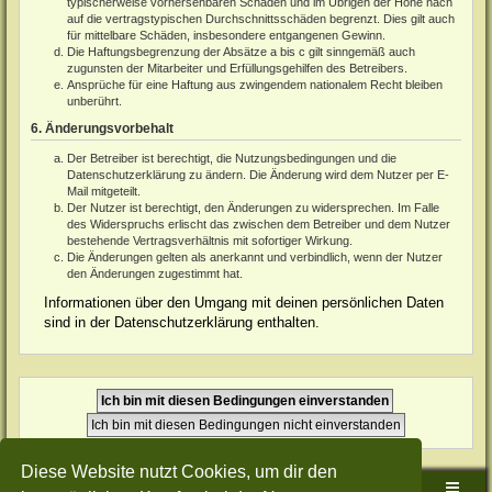
typischerweise vorhersehbaren Schäden und im Übrigen der Höhe nach
auf die vertragstypischen Durchschnittsschäden begrenzt. Dies gilt auch
für mittelbare Schäden, insbesondere entgangenen Gewinn.
Die Haftungsbegrenzung der Absätze a bis c gilt sinngemäß auch
zugunsten der Mitarbeiter und Erfüllungsgehilfen des Betreibers.
Ansprüche für eine Haftung aus zwingendem nationalem Recht bleiben
unberührt.
6. Änderungsvorbehalt
Der Betreiber ist berechtigt, die Nutzungsbedingungen und die
Datenschutzerklärung zu ändern. Die Änderung wird dem Nutzer per E-
Mail mitgeteilt.
Der Nutzer ist berechtigt, den Änderungen zu widersprechen. Im Falle
des Widerspruchs erlischt das zwischen dem Betreiber und dem Nutzer
bestehende Vertragsverhältnis mit sofortiger Wirkung.
Die Änderungen gelten als anerkannt und verbindlich, wenn der Nutzer
den Änderungen zugestimmt hat.
Informationen über den Umgang mit deinen persönlichen Daten
sind in der Datenschutzerklärung enthalten.
Diese Website nutzt Cookies, um dir den
Sudden-Strike-Maps.de Hauptseite
Foren-Übersicht