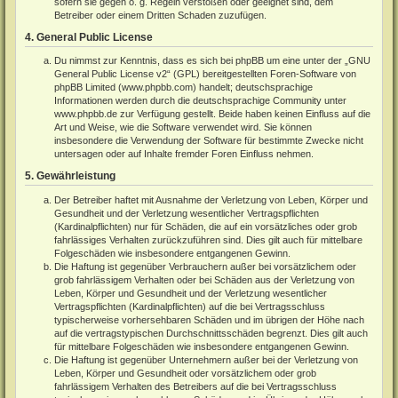
sofern sie gegen o. g. Regeln verstoßen oder geeignet sind, dem
Betreiber oder einem Dritten Schaden zuzufügen.
4. General Public License
Du nimmst zur Kenntnis, dass es sich bei phpBB um eine unter der „
GNU
General Public License v2
“ (GPL) bereitgestellten Foren-Software von
phpBB Limited (
www.phpbb.com
) handelt; deutschsprachige
Informationen werden durch die deutschsprachige Community unter
www.phpbb.de
zur Verfügung gestellt. Beide haben keinen Einfluss auf die
Art und Weise, wie die Software verwendet wird. Sie können
insbesondere die Verwendung der Software für bestimmte Zwecke nicht
untersagen oder auf Inhalte fremder Foren Einfluss nehmen.
5. Gewährleistung
Der Betreiber haftet mit Ausnahme der Verletzung von Leben, Körper und
Gesundheit und der Verletzung wesentlicher Vertragspflichten
(Kardinalpflichten) nur für Schäden, die auf ein vorsätzliches oder grob
fahrlässiges Verhalten zurückzuführen sind. Dies gilt auch für mittelbare
Folgeschäden wie insbesondere entgangenen Gewinn.
Die Haftung ist gegenüber Verbrauchern außer bei vorsätzlichem oder
grob fahrlässigem Verhalten oder bei Schäden aus der Verletzung von
Leben, Körper und Gesundheit und der Verletzung wesentlicher
Vertragspflichten (Kardinalpflichten) auf die bei Vertragsschluss
typischerweise vorhersehbaren Schäden und im übrigen der Höhe nach
auf die vertragstypischen Durchschnittsschäden begrenzt. Dies gilt auch
für mittelbare Folgeschäden wie insbesondere entgangenen Gewinn.
Die Haftung ist gegenüber Unternehmern außer bei der Verletzung von
Leben, Körper und Gesundheit oder vorsätzlichem oder grob
fahrlässigem Verhalten des Betreibers auf die bei Vertragsschluss