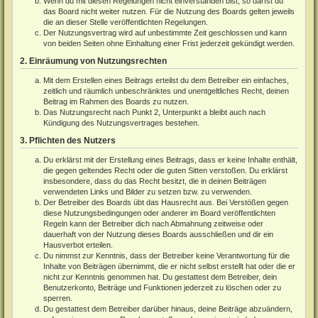
Wenn du mit diesen Regelungen nicht einverstanden bist, so darfst du
das Board nicht weiter nutzen. Für die Nutzung des Boards gelten jeweils
die an dieser Stelle veröffentlichten Regelungen.
Der Nutzungsvertrag wird auf unbestimmte Zeit geschlossen und kann
von beiden Seiten ohne Einhaltung einer Frist jederzeit gekündigt werden.
2. Einräumung von Nutzungsrechten
Mit dem Erstellen eines Beitrags erteilst du dem Betreiber ein einfaches,
zeitlich und räumlich unbeschränktes und unentgeltliches Recht, deinen
Beitrag im Rahmen des Boards zu nutzen.
Das Nutzungsrecht nach Punkt 2, Unterpunkt a bleibt auch nach
Kündigung des Nutzungsvertrages bestehen.
3. Pflichten des Nutzers
Du erklärst mit der Erstellung eines Beitrags, dass er keine Inhalte enthält,
die gegen geltendes Recht oder die guten Sitten verstoßen. Du erklärst
insbesondere, dass du das Recht besitzt, die in deinen Beiträgen
verwendeten Links und Bilder zu setzen bzw. zu verwenden.
Der Betreiber des Boards übt das Hausrecht aus. Bei Verstößen gegen
diese Nutzungsbedingungen oder anderer im Board veröffentlichten
Regeln kann der Betreiber dich nach Abmahnung zeitweise oder
dauerhaft von der Nutzung dieses Boards ausschließen und dir ein
Hausverbot erteilen.
Du nimmst zur Kenntnis, dass der Betreiber keine Verantwortung für die
Inhalte von Beiträgen übernimmt, die er nicht selbst erstellt hat oder die er
nicht zur Kenntnis genommen hat. Du gestattest dem Betreiber, dein
Benutzerkonto, Beiträge und Funktionen jederzeit zu löschen oder zu
sperren.
Du gestattest dem Betreiber darüber hinaus, deine Beiträge abzuändern,