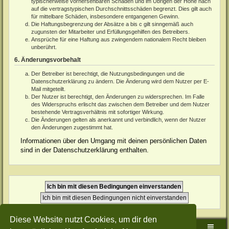
typischerweise vorhersehbaren Schäden und im Übrigen der Höhe nach
auf die vertragstypischen Durchschnittsschäden begrenzt. Dies gilt auch
für mittelbare Schäden, insbesondere entgangenen Gewinn.
Die Haftungsbegrenzung der Absätze a bis c gilt sinngemäß auch
zugunsten der Mitarbeiter und Erfüllungsgehilfen des Betreibers.
Ansprüche für eine Haftung aus zwingendem nationalem Recht bleiben
unberührt.
6. Änderungsvorbehalt
Der Betreiber ist berechtigt, die Nutzungsbedingungen und die
Datenschutzerklärung zu ändern. Die Änderung wird dem Nutzer per E-
Mail mitgeteilt.
Der Nutzer ist berechtigt, den Änderungen zu widersprechen. Im Falle
des Widerspruchs erlischt das zwischen dem Betreiber und dem Nutzer
bestehende Vertragsverhältnis mit sofortiger Wirkung.
Die Änderungen gelten als anerkannt und verbindlich, wenn der Nutzer
den Änderungen zugestimmt hat.
Informationen über den Umgang mit deinen persönlichen Daten
sind in der Datenschutzerklärung enthalten.
Diese Website nutzt Cookies, um dir den
Sudden-Strike-Maps.de Hauptseite
Foren-Übersicht