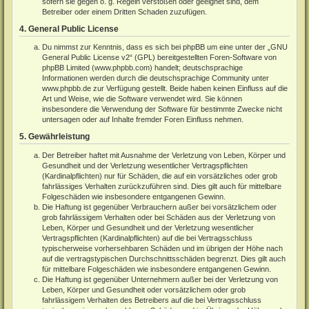
sofern sie gegen o. g. Regeln verstoßen oder geeignet sind, dem
Betreiber oder einem Dritten Schaden zuzufügen.
4. General Public License
Du nimmst zur Kenntnis, dass es sich bei phpBB um eine unter der „
GNU
General Public License v2
“ (GPL) bereitgestellten Foren-Software von
phpBB Limited (
www.phpbb.com
) handelt; deutschsprachige
Informationen werden durch die deutschsprachige Community unter
www.phpbb.de
zur Verfügung gestellt. Beide haben keinen Einfluss auf die
Art und Weise, wie die Software verwendet wird. Sie können
insbesondere die Verwendung der Software für bestimmte Zwecke nicht
untersagen oder auf Inhalte fremder Foren Einfluss nehmen.
5. Gewährleistung
Der Betreiber haftet mit Ausnahme der Verletzung von Leben, Körper und
Gesundheit und der Verletzung wesentlicher Vertragspflichten
(Kardinalpflichten) nur für Schäden, die auf ein vorsätzliches oder grob
fahrlässiges Verhalten zurückzuführen sind. Dies gilt auch für mittelbare
Folgeschäden wie insbesondere entgangenen Gewinn.
Die Haftung ist gegenüber Verbrauchern außer bei vorsätzlichem oder
grob fahrlässigem Verhalten oder bei Schäden aus der Verletzung von
Leben, Körper und Gesundheit und der Verletzung wesentlicher
Vertragspflichten (Kardinalpflichten) auf die bei Vertragsschluss
typischerweise vorhersehbaren Schäden und im übrigen der Höhe nach
auf die vertragstypischen Durchschnittsschäden begrenzt. Dies gilt auch
für mittelbare Folgeschäden wie insbesondere entgangenen Gewinn.
Die Haftung ist gegenüber Unternehmern außer bei der Verletzung von
Leben, Körper und Gesundheit oder vorsätzlichem oder grob
fahrlässigem Verhalten des Betreibers auf die bei Vertragsschluss