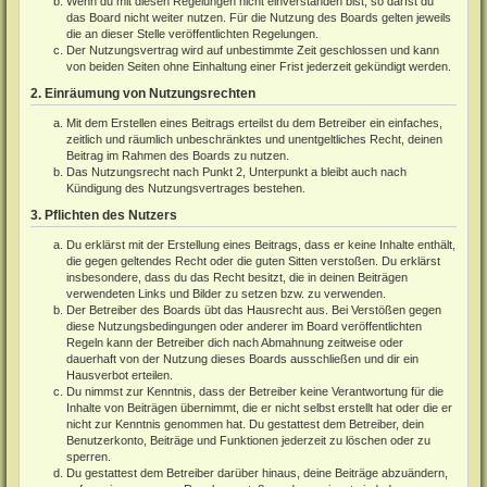
Wenn du mit diesen Regelungen nicht einverstanden bist, so darfst du
das Board nicht weiter nutzen. Für die Nutzung des Boards gelten jeweils
die an dieser Stelle veröffentlichten Regelungen.
Der Nutzungsvertrag wird auf unbestimmte Zeit geschlossen und kann
von beiden Seiten ohne Einhaltung einer Frist jederzeit gekündigt werden.
2. Einräumung von Nutzungsrechten
Mit dem Erstellen eines Beitrags erteilst du dem Betreiber ein einfaches,
zeitlich und räumlich unbeschränktes und unentgeltliches Recht, deinen
Beitrag im Rahmen des Boards zu nutzen.
Das Nutzungsrecht nach Punkt 2, Unterpunkt a bleibt auch nach
Kündigung des Nutzungsvertrages bestehen.
3. Pflichten des Nutzers
Du erklärst mit der Erstellung eines Beitrags, dass er keine Inhalte enthält,
die gegen geltendes Recht oder die guten Sitten verstoßen. Du erklärst
insbesondere, dass du das Recht besitzt, die in deinen Beiträgen
verwendeten Links und Bilder zu setzen bzw. zu verwenden.
Der Betreiber des Boards übt das Hausrecht aus. Bei Verstößen gegen
diese Nutzungsbedingungen oder anderer im Board veröffentlichten
Regeln kann der Betreiber dich nach Abmahnung zeitweise oder
dauerhaft von der Nutzung dieses Boards ausschließen und dir ein
Hausverbot erteilen.
Du nimmst zur Kenntnis, dass der Betreiber keine Verantwortung für die
Inhalte von Beiträgen übernimmt, die er nicht selbst erstellt hat oder die er
nicht zur Kenntnis genommen hat. Du gestattest dem Betreiber, dein
Benutzerkonto, Beiträge und Funktionen jederzeit zu löschen oder zu
sperren.
Du gestattest dem Betreiber darüber hinaus, deine Beiträge abzuändern,