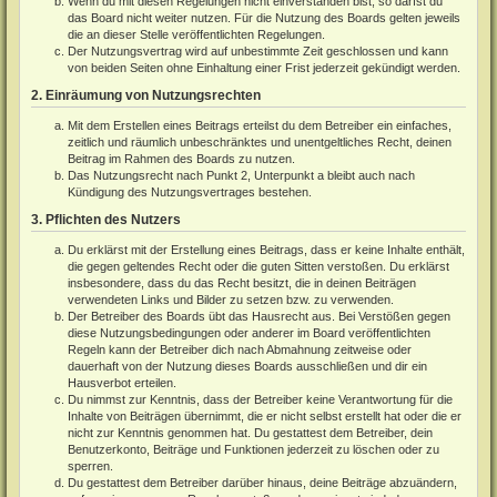
Wenn du mit diesen Regelungen nicht einverstanden bist, so darfst du
das Board nicht weiter nutzen. Für die Nutzung des Boards gelten jeweils
die an dieser Stelle veröffentlichten Regelungen.
Der Nutzungsvertrag wird auf unbestimmte Zeit geschlossen und kann
von beiden Seiten ohne Einhaltung einer Frist jederzeit gekündigt werden.
2. Einräumung von Nutzungsrechten
Mit dem Erstellen eines Beitrags erteilst du dem Betreiber ein einfaches,
zeitlich und räumlich unbeschränktes und unentgeltliches Recht, deinen
Beitrag im Rahmen des Boards zu nutzen.
Das Nutzungsrecht nach Punkt 2, Unterpunkt a bleibt auch nach
Kündigung des Nutzungsvertrages bestehen.
3. Pflichten des Nutzers
Du erklärst mit der Erstellung eines Beitrags, dass er keine Inhalte enthält,
die gegen geltendes Recht oder die guten Sitten verstoßen. Du erklärst
insbesondere, dass du das Recht besitzt, die in deinen Beiträgen
verwendeten Links und Bilder zu setzen bzw. zu verwenden.
Der Betreiber des Boards übt das Hausrecht aus. Bei Verstößen gegen
diese Nutzungsbedingungen oder anderer im Board veröffentlichten
Regeln kann der Betreiber dich nach Abmahnung zeitweise oder
dauerhaft von der Nutzung dieses Boards ausschließen und dir ein
Hausverbot erteilen.
Du nimmst zur Kenntnis, dass der Betreiber keine Verantwortung für die
Inhalte von Beiträgen übernimmt, die er nicht selbst erstellt hat oder die er
nicht zur Kenntnis genommen hat. Du gestattest dem Betreiber, dein
Benutzerkonto, Beiträge und Funktionen jederzeit zu löschen oder zu
sperren.
Du gestattest dem Betreiber darüber hinaus, deine Beiträge abzuändern,