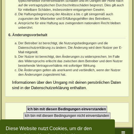
typischerweise vorhersehbaren Schäden und im Übrigen der Höhe nach
auf die vertragstypischen Durchschnittsschäden begrenzt. Dies gilt auch
für mittelbare Schäden, insbesondere entgangenen Gewinn.
Die Haftungsbegrenzung der Absätze a bis c gilt sinngemäß auch
zugunsten der Mitarbeiter und Erfüllungsgehilfen des Betreibers.
Ansprüche für eine Haftung aus zwingendem nationalem Recht bleiben
unberührt.
6. Änderungsvorbehalt
Der Betreiber ist berechtigt, die Nutzungsbedingungen und die
Datenschutzerklärung zu ändern. Die Änderung wird dem Nutzer per E-
Mail mitgeteilt.
Der Nutzer ist berechtigt, den Änderungen zu widersprechen. Im Falle
des Widerspruchs erlischt das zwischen dem Betreiber und dem Nutzer
bestehende Vertragsverhältnis mit sofortiger Wirkung.
Die Änderungen gelten als anerkannt und verbindlich, wenn der Nutzer
den Änderungen zugestimmt hat.
Informationen über den Umgang mit deinen persönlichen Daten
sind in der Datenschutzerklärung enthalten.
Diese Website nutzt Cookies, um dir den
Sudden-Strike-Maps.de Hauptseite
Foren-Übersicht