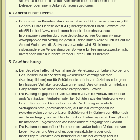
sofern sie gegen o. g. Regeln verstoßen oder geeignet sind, dem
Betreiber oder einem Dritten Schaden zuzufügen.
4. General Public License
Du nimmst zur Kenntnis, dass es sich bei phpBB um eine unter der „
GNU
General Public License v2
“ (GPL) bereitgestellten Foren-Software von
phpBB Limited (
www.phpbb.com
) handelt; deutschsprachige
Informationen werden durch die deutschsprachige Community unter
www.phpbb.de
zur Verfügung gestellt. Beide haben keinen Einfluss auf die
Art und Weise, wie die Software verwendet wird. Sie können
insbesondere die Verwendung der Software für bestimmte Zwecke nicht
untersagen oder auf Inhalte fremder Foren Einfluss nehmen.
5. Gewährleistung
Der Betreiber haftet mit Ausnahme der Verletzung von Leben, Körper und
Gesundheit und der Verletzung wesentlicher Vertragspflichten
(Kardinalpflichten) nur für Schäden, die auf ein vorsätzliches oder grob
fahrlässiges Verhalten zurückzuführen sind. Dies gilt auch für mittelbare
Folgeschäden wie insbesondere entgangenen Gewinn.
Die Haftung ist gegenüber Verbrauchern außer bei vorsätzlichem oder
grob fahrlässigem Verhalten oder bei Schäden aus der Verletzung von
Leben, Körper und Gesundheit und der Verletzung wesentlicher
Vertragspflichten (Kardinalpflichten) auf die bei Vertragsschluss
typischerweise vorhersehbaren Schäden und im übrigen der Höhe nach
auf die vertragstypischen Durchschnittsschäden begrenzt. Dies gilt auch
für mittelbare Folgeschäden wie insbesondere entgangenen Gewinn.
Die Haftung ist gegenüber Unternehmern außer bei der Verletzung von
Leben, Körper und Gesundheit oder vorsätzlichem oder grob
fahrlässigem Verhalten des Betreibers auf die bei Vertragsschluss