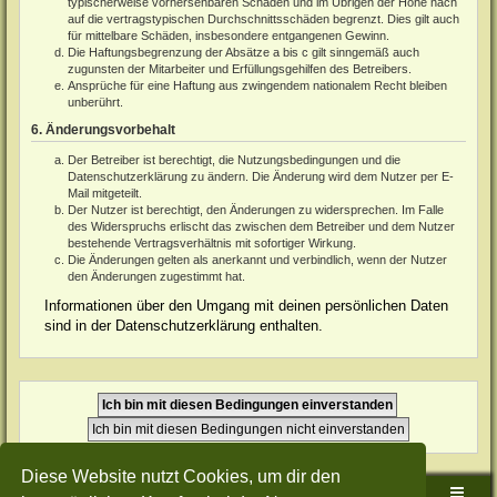
typischerweise vorhersehbaren Schäden und im Übrigen der Höhe nach
auf die vertragstypischen Durchschnittsschäden begrenzt. Dies gilt auch
für mittelbare Schäden, insbesondere entgangenen Gewinn.
Die Haftungsbegrenzung der Absätze a bis c gilt sinngemäß auch
zugunsten der Mitarbeiter und Erfüllungsgehilfen des Betreibers.
Ansprüche für eine Haftung aus zwingendem nationalem Recht bleiben
unberührt.
6. Änderungsvorbehalt
Der Betreiber ist berechtigt, die Nutzungsbedingungen und die
Datenschutzerklärung zu ändern. Die Änderung wird dem Nutzer per E-
Mail mitgeteilt.
Der Nutzer ist berechtigt, den Änderungen zu widersprechen. Im Falle
des Widerspruchs erlischt das zwischen dem Betreiber und dem Nutzer
bestehende Vertragsverhältnis mit sofortiger Wirkung.
Die Änderungen gelten als anerkannt und verbindlich, wenn der Nutzer
den Änderungen zugestimmt hat.
Informationen über den Umgang mit deinen persönlichen Daten
sind in der Datenschutzerklärung enthalten.
Diese Website nutzt Cookies, um dir den
Sudden-Strike-Maps.de Hauptseite
Foren-Übersicht