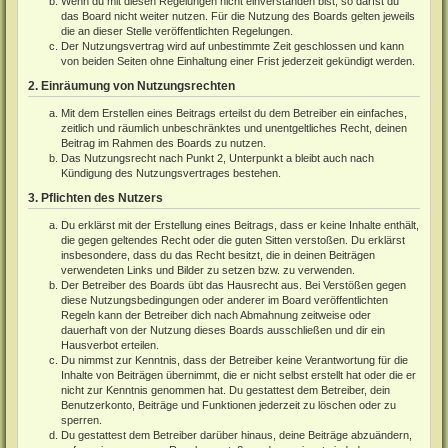
Wenn du mit diesen Regelungen nicht einverstanden bist, so darfst du
das Board nicht weiter nutzen. Für die Nutzung des Boards gelten jeweils
die an dieser Stelle veröffentlichten Regelungen.
Der Nutzungsvertrag wird auf unbestimmte Zeit geschlossen und kann
von beiden Seiten ohne Einhaltung einer Frist jederzeit gekündigt werden.
2. Einräumung von Nutzungsrechten
Mit dem Erstellen eines Beitrags erteilst du dem Betreiber ein einfaches,
zeitlich und räumlich unbeschränktes und unentgeltliches Recht, deinen
Beitrag im Rahmen des Boards zu nutzen.
Das Nutzungsrecht nach Punkt 2, Unterpunkt a bleibt auch nach
Kündigung des Nutzungsvertrages bestehen.
3. Pflichten des Nutzers
Du erklärst mit der Erstellung eines Beitrags, dass er keine Inhalte enthält,
die gegen geltendes Recht oder die guten Sitten verstoßen. Du erklärst
insbesondere, dass du das Recht besitzt, die in deinen Beiträgen
verwendeten Links und Bilder zu setzen bzw. zu verwenden.
Der Betreiber des Boards übt das Hausrecht aus. Bei Verstößen gegen
diese Nutzungsbedingungen oder anderer im Board veröffentlichten
Regeln kann der Betreiber dich nach Abmahnung zeitweise oder
dauerhaft von der Nutzung dieses Boards ausschließen und dir ein
Hausverbot erteilen.
Du nimmst zur Kenntnis, dass der Betreiber keine Verantwortung für die
Inhalte von Beiträgen übernimmt, die er nicht selbst erstellt hat oder die er
nicht zur Kenntnis genommen hat. Du gestattest dem Betreiber, dein
Benutzerkonto, Beiträge und Funktionen jederzeit zu löschen oder zu
sperren.
Du gestattest dem Betreiber darüber hinaus, deine Beiträge abzuändern,