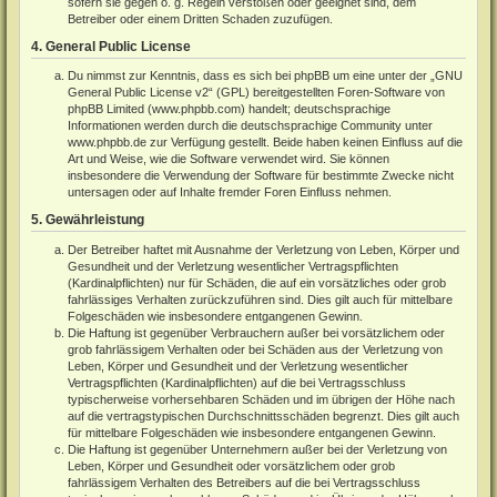
sofern sie gegen o. g. Regeln verstoßen oder geeignet sind, dem
Betreiber oder einem Dritten Schaden zuzufügen.
4. General Public License
Du nimmst zur Kenntnis, dass es sich bei phpBB um eine unter der „
GNU
General Public License v2
“ (GPL) bereitgestellten Foren-Software von
phpBB Limited (
www.phpbb.com
) handelt; deutschsprachige
Informationen werden durch die deutschsprachige Community unter
www.phpbb.de
zur Verfügung gestellt. Beide haben keinen Einfluss auf die
Art und Weise, wie die Software verwendet wird. Sie können
insbesondere die Verwendung der Software für bestimmte Zwecke nicht
untersagen oder auf Inhalte fremder Foren Einfluss nehmen.
5. Gewährleistung
Der Betreiber haftet mit Ausnahme der Verletzung von Leben, Körper und
Gesundheit und der Verletzung wesentlicher Vertragspflichten
(Kardinalpflichten) nur für Schäden, die auf ein vorsätzliches oder grob
fahrlässiges Verhalten zurückzuführen sind. Dies gilt auch für mittelbare
Folgeschäden wie insbesondere entgangenen Gewinn.
Die Haftung ist gegenüber Verbrauchern außer bei vorsätzlichem oder
grob fahrlässigem Verhalten oder bei Schäden aus der Verletzung von
Leben, Körper und Gesundheit und der Verletzung wesentlicher
Vertragspflichten (Kardinalpflichten) auf die bei Vertragsschluss
typischerweise vorhersehbaren Schäden und im übrigen der Höhe nach
auf die vertragstypischen Durchschnittsschäden begrenzt. Dies gilt auch
für mittelbare Folgeschäden wie insbesondere entgangenen Gewinn.
Die Haftung ist gegenüber Unternehmern außer bei der Verletzung von
Leben, Körper und Gesundheit oder vorsätzlichem oder grob
fahrlässigem Verhalten des Betreibers auf die bei Vertragsschluss