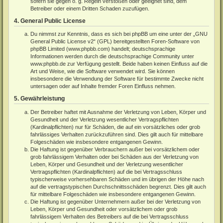
sofern sie gegen o. g. Regeln verstoßen oder geeignet sind, dem
Betreiber oder einem Dritten Schaden zuzufügen.
4. General Public License
Du nimmst zur Kenntnis, dass es sich bei phpBB um eine unter der „
GNU
General Public License v2
“ (GPL) bereitgestellten Foren-Software von
phpBB Limited (
www.phpbb.com
) handelt; deutschsprachige
Informationen werden durch die deutschsprachige Community unter
www.phpbb.de
zur Verfügung gestellt. Beide haben keinen Einfluss auf die
Art und Weise, wie die Software verwendet wird. Sie können
insbesondere die Verwendung der Software für bestimmte Zwecke nicht
untersagen oder auf Inhalte fremder Foren Einfluss nehmen.
5. Gewährleistung
Der Betreiber haftet mit Ausnahme der Verletzung von Leben, Körper und
Gesundheit und der Verletzung wesentlicher Vertragspflichten
(Kardinalpflichten) nur für Schäden, die auf ein vorsätzliches oder grob
fahrlässiges Verhalten zurückzuführen sind. Dies gilt auch für mittelbare
Folgeschäden wie insbesondere entgangenen Gewinn.
Die Haftung ist gegenüber Verbrauchern außer bei vorsätzlichem oder
grob fahrlässigem Verhalten oder bei Schäden aus der Verletzung von
Leben, Körper und Gesundheit und der Verletzung wesentlicher
Vertragspflichten (Kardinalpflichten) auf die bei Vertragsschluss
typischerweise vorhersehbaren Schäden und im übrigen der Höhe nach
auf die vertragstypischen Durchschnittsschäden begrenzt. Dies gilt auch
für mittelbare Folgeschäden wie insbesondere entgangenen Gewinn.
Die Haftung ist gegenüber Unternehmern außer bei der Verletzung von
Leben, Körper und Gesundheit oder vorsätzlichem oder grob
fahrlässigem Verhalten des Betreibers auf die bei Vertragsschluss