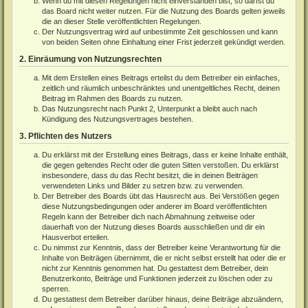
Wenn du mit diesen Regelungen nicht einverstanden bist, so darfst du
das Board nicht weiter nutzen. Für die Nutzung des Boards gelten jeweils
die an dieser Stelle veröffentlichten Regelungen.
Der Nutzungsvertrag wird auf unbestimmte Zeit geschlossen und kann
von beiden Seiten ohne Einhaltung einer Frist jederzeit gekündigt werden.
2. Einräumung von Nutzungsrechten
Mit dem Erstellen eines Beitrags erteilst du dem Betreiber ein einfaches,
zeitlich und räumlich unbeschränktes und unentgeltliches Recht, deinen
Beitrag im Rahmen des Boards zu nutzen.
Das Nutzungsrecht nach Punkt 2, Unterpunkt a bleibt auch nach
Kündigung des Nutzungsvertrages bestehen.
3. Pflichten des Nutzers
Du erklärst mit der Erstellung eines Beitrags, dass er keine Inhalte enthält,
die gegen geltendes Recht oder die guten Sitten verstoßen. Du erklärst
insbesondere, dass du das Recht besitzt, die in deinen Beiträgen
verwendeten Links und Bilder zu setzen bzw. zu verwenden.
Der Betreiber des Boards übt das Hausrecht aus. Bei Verstößen gegen
diese Nutzungsbedingungen oder anderer im Board veröffentlichten
Regeln kann der Betreiber dich nach Abmahnung zeitweise oder
dauerhaft von der Nutzung dieses Boards ausschließen und dir ein
Hausverbot erteilen.
Du nimmst zur Kenntnis, dass der Betreiber keine Verantwortung für die
Inhalte von Beiträgen übernimmt, die er nicht selbst erstellt hat oder die er
nicht zur Kenntnis genommen hat. Du gestattest dem Betreiber, dein
Benutzerkonto, Beiträge und Funktionen jederzeit zu löschen oder zu
sperren.
Du gestattest dem Betreiber darüber hinaus, deine Beiträge abzuändern,