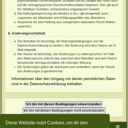
typischerweise vorhersehbaren Schäden und im Übrigen der Höhe nach
auf die vertragstypischen Durchschnittsschäden begrenzt. Dies gilt auch
für mittelbare Schäden, insbesondere entgangenen Gewinn.
Die Haftungsbegrenzung der Absätze a bis c gilt sinngemäß auch
zugunsten der Mitarbeiter und Erfüllungsgehilfen des Betreibers.
Ansprüche für eine Haftung aus zwingendem nationalem Recht bleiben
unberührt.
6. Änderungsvorbehalt
Der Betreiber ist berechtigt, die Nutzungsbedingungen und die
Datenschutzerklärung zu ändern. Die Änderung wird dem Nutzer per E-
Mail mitgeteilt.
Der Nutzer ist berechtigt, den Änderungen zu widersprechen. Im Falle
des Widerspruchs erlischt das zwischen dem Betreiber und dem Nutzer
bestehende Vertragsverhältnis mit sofortiger Wirkung.
Die Änderungen gelten als anerkannt und verbindlich, wenn der Nutzer
den Änderungen zugestimmt hat.
Informationen über den Umgang mit deinen persönlichen Daten
sind in der Datenschutzerklärung enthalten.
Diese Website nutzt Cookies, um dir den
Sudden-Strike-Maps.de Hauptseite
Foren-Übersicht