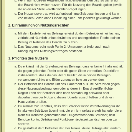
Wenn du mit diesen Regelungen nicht einverstanden bist, so darfst du
das Board nicht weiter nutzen. Für die Nutzung des Boards gelten jeweils
die an dieser Stelle veröffentlichten Regelungen.
Der Nutzungsvertrag wird auf unbestimmte Zeit geschlossen und kann
von beiden Seiten ohne Einhaltung einer Frist jederzeit gekündigt werden.
2. Einräumung von Nutzungsrechten
Mit dem Erstellen eines Beitrags erteilst du dem Betreiber ein einfaches,
zeitlich und räumlich unbeschränktes und unentgeltliches Recht, deinen
Beitrag im Rahmen des Boards zu nutzen.
Das Nutzungsrecht nach Punkt 2, Unterpunkt a bleibt auch nach
Kündigung des Nutzungsvertrages bestehen.
3. Pflichten des Nutzers
Du erklärst mit der Erstellung eines Beitrags, dass er keine Inhalte enthält,
die gegen geltendes Recht oder die guten Sitten verstoßen. Du erklärst
insbesondere, dass du das Recht besitzt, die in deinen Beiträgen
verwendeten Links und Bilder zu setzen bzw. zu verwenden.
Der Betreiber des Boards übt das Hausrecht aus. Bei Verstößen gegen
diese Nutzungsbedingungen oder anderer im Board veröffentlichten
Regeln kann der Betreiber dich nach Abmahnung zeitweise oder
dauerhaft von der Nutzung dieses Boards ausschließen und dir ein
Hausverbot erteilen.
Du nimmst zur Kenntnis, dass der Betreiber keine Verantwortung für die
Inhalte von Beiträgen übernimmt, die er nicht selbst erstellt hat oder die er
nicht zur Kenntnis genommen hat. Du gestattest dem Betreiber, dein
Benutzerkonto, Beiträge und Funktionen jederzeit zu löschen oder zu
sperren.
Du gestattest dem Betreiber darüber hinaus, deine Beiträge abzuändern,