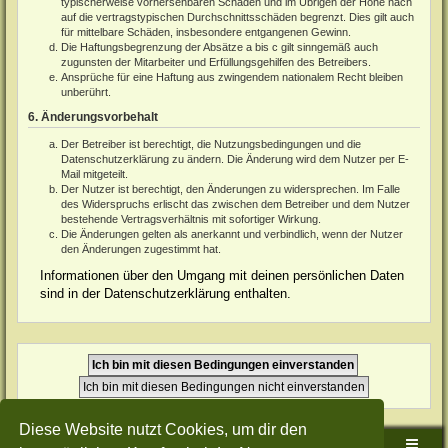
typischerweise vorhersehbaren Schäden und im Übrigen der Höhe nach
auf die vertragstypischen Durchschnittsschäden begrenzt. Dies gilt auch
für mittelbare Schäden, insbesondere entgangenen Gewinn.
Die Haftungsbegrenzung der Absätze a bis c gilt sinngemäß auch
zugunsten der Mitarbeiter und Erfüllungsgehilfen des Betreibers.
Ansprüche für eine Haftung aus zwingendem nationalem Recht bleiben
unberührt.
6. Änderungsvorbehalt
Der Betreiber ist berechtigt, die Nutzungsbedingungen und die
Datenschutzerklärung zu ändern. Die Änderung wird dem Nutzer per E-
Mail mitgeteilt.
Der Nutzer ist berechtigt, den Änderungen zu widersprechen. Im Falle
des Widerspruchs erlischt das zwischen dem Betreiber und dem Nutzer
bestehende Vertragsverhältnis mit sofortiger Wirkung.
Die Änderungen gelten als anerkannt und verbindlich, wenn der Nutzer
den Änderungen zugestimmt hat.
Informationen über den Umgang mit deinen persönlichen Daten
sind in der Datenschutzerklärung enthalten.
Diese Website nutzt Cookies, um dir den
Sudden-Strike-Maps.de Hauptseite
Foren-Übersicht