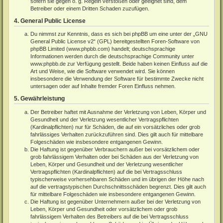
sofern sie gegen o. g. Regeln verstoßen oder geeignet sind, dem
Betreiber oder einem Dritten Schaden zuzufügen.
4. General Public License
Du nimmst zur Kenntnis, dass es sich bei phpBB um eine unter der „
GNU
General Public License v2
“ (GPL) bereitgestellten Foren-Software von
phpBB Limited (
www.phpbb.com
) handelt; deutschsprachige
Informationen werden durch die deutschsprachige Community unter
www.phpbb.de
zur Verfügung gestellt. Beide haben keinen Einfluss auf die
Art und Weise, wie die Software verwendet wird. Sie können
insbesondere die Verwendung der Software für bestimmte Zwecke nicht
untersagen oder auf Inhalte fremder Foren Einfluss nehmen.
5. Gewährleistung
Der Betreiber haftet mit Ausnahme der Verletzung von Leben, Körper und
Gesundheit und der Verletzung wesentlicher Vertragspflichten
(Kardinalpflichten) nur für Schäden, die auf ein vorsätzliches oder grob
fahrlässiges Verhalten zurückzuführen sind. Dies gilt auch für mittelbare
Folgeschäden wie insbesondere entgangenen Gewinn.
Die Haftung ist gegenüber Verbrauchern außer bei vorsätzlichem oder
grob fahrlässigem Verhalten oder bei Schäden aus der Verletzung von
Leben, Körper und Gesundheit und der Verletzung wesentlicher
Vertragspflichten (Kardinalpflichten) auf die bei Vertragsschluss
typischerweise vorhersehbaren Schäden und im übrigen der Höhe nach
auf die vertragstypischen Durchschnittsschäden begrenzt. Dies gilt auch
für mittelbare Folgeschäden wie insbesondere entgangenen Gewinn.
Die Haftung ist gegenüber Unternehmern außer bei der Verletzung von
Leben, Körper und Gesundheit oder vorsätzlichem oder grob
fahrlässigem Verhalten des Betreibers auf die bei Vertragsschluss