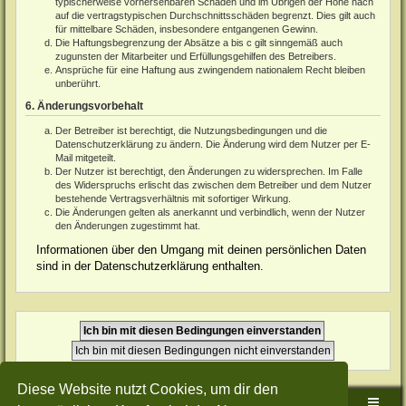
typischerweise vorhersehbaren Schäden und im Übrigen der Höhe nach
auf die vertragstypischen Durchschnittsschäden begrenzt. Dies gilt auch
für mittelbare Schäden, insbesondere entgangenen Gewinn.
Die Haftungsbegrenzung der Absätze a bis c gilt sinngemäß auch
zugunsten der Mitarbeiter und Erfüllungsgehilfen des Betreibers.
Ansprüche für eine Haftung aus zwingendem nationalem Recht bleiben
unberührt.
6. Änderungsvorbehalt
Der Betreiber ist berechtigt, die Nutzungsbedingungen und die
Datenschutzerklärung zu ändern. Die Änderung wird dem Nutzer per E-
Mail mitgeteilt.
Der Nutzer ist berechtigt, den Änderungen zu widersprechen. Im Falle
des Widerspruchs erlischt das zwischen dem Betreiber und dem Nutzer
bestehende Vertragsverhältnis mit sofortiger Wirkung.
Die Änderungen gelten als anerkannt und verbindlich, wenn der Nutzer
den Änderungen zugestimmt hat.
Informationen über den Umgang mit deinen persönlichen Daten
sind in der Datenschutzerklärung enthalten.
Diese Website nutzt Cookies, um dir den
Sudden-Strike-Maps.de Hauptseite
Foren-Übersicht