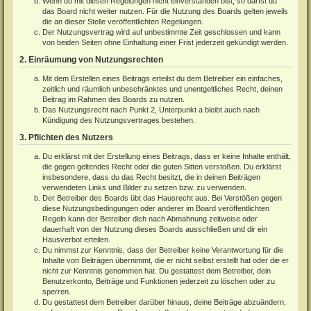
Wenn du mit diesen Regelungen nicht einverstanden bist, so darfst du
das Board nicht weiter nutzen. Für die Nutzung des Boards gelten jeweils
die an dieser Stelle veröffentlichten Regelungen.
Der Nutzungsvertrag wird auf unbestimmte Zeit geschlossen und kann
von beiden Seiten ohne Einhaltung einer Frist jederzeit gekündigt werden.
2. Einräumung von Nutzungsrechten
Mit dem Erstellen eines Beitrags erteilst du dem Betreiber ein einfaches,
zeitlich und räumlich unbeschränktes und unentgeltliches Recht, deinen
Beitrag im Rahmen des Boards zu nutzen.
Das Nutzungsrecht nach Punkt 2, Unterpunkt a bleibt auch nach
Kündigung des Nutzungsvertrages bestehen.
3. Pflichten des Nutzers
Du erklärst mit der Erstellung eines Beitrags, dass er keine Inhalte enthält,
die gegen geltendes Recht oder die guten Sitten verstoßen. Du erklärst
insbesondere, dass du das Recht besitzt, die in deinen Beiträgen
verwendeten Links und Bilder zu setzen bzw. zu verwenden.
Der Betreiber des Boards übt das Hausrecht aus. Bei Verstößen gegen
diese Nutzungsbedingungen oder anderer im Board veröffentlichten
Regeln kann der Betreiber dich nach Abmahnung zeitweise oder
dauerhaft von der Nutzung dieses Boards ausschließen und dir ein
Hausverbot erteilen.
Du nimmst zur Kenntnis, dass der Betreiber keine Verantwortung für die
Inhalte von Beiträgen übernimmt, die er nicht selbst erstellt hat oder die er
nicht zur Kenntnis genommen hat. Du gestattest dem Betreiber, dein
Benutzerkonto, Beiträge und Funktionen jederzeit zu löschen oder zu
sperren.
Du gestattest dem Betreiber darüber hinaus, deine Beiträge abzuändern,