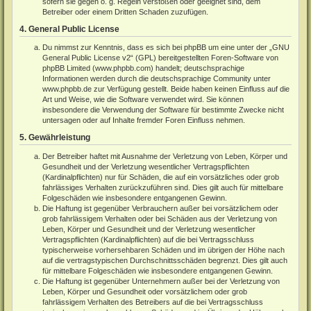
sofern sie gegen o. g. Regeln verstoßen oder geeignet sind, dem
Betreiber oder einem Dritten Schaden zuzufügen.
4. General Public License
Du nimmst zur Kenntnis, dass es sich bei phpBB um eine unter der „
GNU
General Public License v2
“ (GPL) bereitgestellten Foren-Software von
phpBB Limited (
www.phpbb.com
) handelt; deutschsprachige
Informationen werden durch die deutschsprachige Community unter
www.phpbb.de
zur Verfügung gestellt. Beide haben keinen Einfluss auf die
Art und Weise, wie die Software verwendet wird. Sie können
insbesondere die Verwendung der Software für bestimmte Zwecke nicht
untersagen oder auf Inhalte fremder Foren Einfluss nehmen.
5. Gewährleistung
Der Betreiber haftet mit Ausnahme der Verletzung von Leben, Körper und
Gesundheit und der Verletzung wesentlicher Vertragspflichten
(Kardinalpflichten) nur für Schäden, die auf ein vorsätzliches oder grob
fahrlässiges Verhalten zurückzuführen sind. Dies gilt auch für mittelbare
Folgeschäden wie insbesondere entgangenen Gewinn.
Die Haftung ist gegenüber Verbrauchern außer bei vorsätzlichem oder
grob fahrlässigem Verhalten oder bei Schäden aus der Verletzung von
Leben, Körper und Gesundheit und der Verletzung wesentlicher
Vertragspflichten (Kardinalpflichten) auf die bei Vertragsschluss
typischerweise vorhersehbaren Schäden und im übrigen der Höhe nach
auf die vertragstypischen Durchschnittsschäden begrenzt. Dies gilt auch
für mittelbare Folgeschäden wie insbesondere entgangenen Gewinn.
Die Haftung ist gegenüber Unternehmern außer bei der Verletzung von
Leben, Körper und Gesundheit oder vorsätzlichem oder grob
fahrlässigem Verhalten des Betreibers auf die bei Vertragsschluss