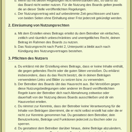
Wenn du mit diesen Regelungen nicht einverstanden bist, so darfst du
das Board nicht weiter nutzen. Für die Nutzung des Boards gelten jeweils
die an dieser Stelle veröffentlichten Regelungen.
Der Nutzungsvertrag wird auf unbestimmte Zeit geschlossen und kann
von beiden Seiten ohne Einhaltung einer Frist jederzeit gekündigt werden.
2. Einräumung von Nutzungsrechten
Mit dem Erstellen eines Beitrags erteilst du dem Betreiber ein einfaches,
zeitlich und räumlich unbeschränktes und unentgeltliches Recht, deinen
Beitrag im Rahmen des Boards zu nutzen.
Das Nutzungsrecht nach Punkt 2, Unterpunkt a bleibt auch nach
Kündigung des Nutzungsvertrages bestehen.
3. Pflichten des Nutzers
Du erklärst mit der Erstellung eines Beitrags, dass er keine Inhalte enthält,
die gegen geltendes Recht oder die guten Sitten verstoßen. Du erklärst
insbesondere, dass du das Recht besitzt, die in deinen Beiträgen
verwendeten Links und Bilder zu setzen bzw. zu verwenden.
Der Betreiber des Boards übt das Hausrecht aus. Bei Verstößen gegen
diese Nutzungsbedingungen oder anderer im Board veröffentlichten
Regeln kann der Betreiber dich nach Abmahnung zeitweise oder
dauerhaft von der Nutzung dieses Boards ausschließen und dir ein
Hausverbot erteilen.
Du nimmst zur Kenntnis, dass der Betreiber keine Verantwortung für die
Inhalte von Beiträgen übernimmt, die er nicht selbst erstellt hat oder die er
nicht zur Kenntnis genommen hat. Du gestattest dem Betreiber, dein
Benutzerkonto, Beiträge und Funktionen jederzeit zu löschen oder zu
sperren.
Du gestattest dem Betreiber darüber hinaus, deine Beiträge abzuändern,