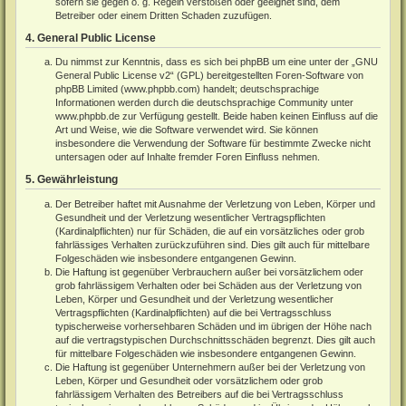
sofern sie gegen o. g. Regeln verstoßen oder geeignet sind, dem
Betreiber oder einem Dritten Schaden zuzufügen.
4. General Public License
Du nimmst zur Kenntnis, dass es sich bei phpBB um eine unter der „
GNU
General Public License v2
“ (GPL) bereitgestellten Foren-Software von
phpBB Limited (
www.phpbb.com
) handelt; deutschsprachige
Informationen werden durch die deutschsprachige Community unter
www.phpbb.de
zur Verfügung gestellt. Beide haben keinen Einfluss auf die
Art und Weise, wie die Software verwendet wird. Sie können
insbesondere die Verwendung der Software für bestimmte Zwecke nicht
untersagen oder auf Inhalte fremder Foren Einfluss nehmen.
5. Gewährleistung
Der Betreiber haftet mit Ausnahme der Verletzung von Leben, Körper und
Gesundheit und der Verletzung wesentlicher Vertragspflichten
(Kardinalpflichten) nur für Schäden, die auf ein vorsätzliches oder grob
fahrlässiges Verhalten zurückzuführen sind. Dies gilt auch für mittelbare
Folgeschäden wie insbesondere entgangenen Gewinn.
Die Haftung ist gegenüber Verbrauchern außer bei vorsätzlichem oder
grob fahrlässigem Verhalten oder bei Schäden aus der Verletzung von
Leben, Körper und Gesundheit und der Verletzung wesentlicher
Vertragspflichten (Kardinalpflichten) auf die bei Vertragsschluss
typischerweise vorhersehbaren Schäden und im übrigen der Höhe nach
auf die vertragstypischen Durchschnittsschäden begrenzt. Dies gilt auch
für mittelbare Folgeschäden wie insbesondere entgangenen Gewinn.
Die Haftung ist gegenüber Unternehmern außer bei der Verletzung von
Leben, Körper und Gesundheit oder vorsätzlichem oder grob
fahrlässigem Verhalten des Betreibers auf die bei Vertragsschluss