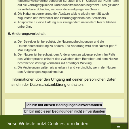
typischerweise vorhersehbaren Schäden und im Übrigen der Höhe nach
auf die vertragstypischen Durchschnittsschäden begrenzt. Dies gilt auch
für mittelbare Schäden, insbesondere entgangenen Gewinn.
Die Haftungsbegrenzung der Absätze a bis c gilt sinngemäß auch
zugunsten der Mitarbeiter und Erfüllungsgehilfen des Betreibers.
Ansprüche für eine Haftung aus zwingendem nationalem Recht bleiben
unberührt.
6. Änderungsvorbehalt
Der Betreiber ist berechtigt, die Nutzungsbedingungen und die
Datenschutzerklärung zu ändern. Die Änderung wird dem Nutzer per E-
Mail mitgeteilt.
Der Nutzer ist berechtigt, den Änderungen zu widersprechen. Im Falle
des Widerspruchs erlischt das zwischen dem Betreiber und dem Nutzer
bestehende Vertragsverhältnis mit sofortiger Wirkung.
Die Änderungen gelten als anerkannt und verbindlich, wenn der Nutzer
den Änderungen zugestimmt hat.
Informationen über den Umgang mit deinen persönlichen Daten
sind in der Datenschutzerklärung enthalten.
Diese Website nutzt Cookies, um dir den
Sudden-Strike-Maps.de Hauptseite
Foren-Übersicht