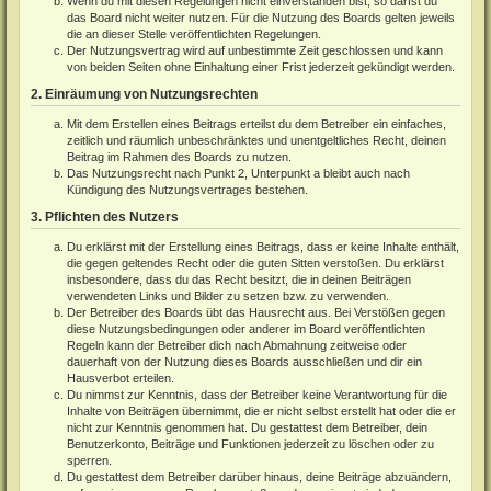
Wenn du mit diesen Regelungen nicht einverstanden bist, so darfst du
das Board nicht weiter nutzen. Für die Nutzung des Boards gelten jeweils
die an dieser Stelle veröffentlichten Regelungen.
Der Nutzungsvertrag wird auf unbestimmte Zeit geschlossen und kann
von beiden Seiten ohne Einhaltung einer Frist jederzeit gekündigt werden.
2. Einräumung von Nutzungsrechten
Mit dem Erstellen eines Beitrags erteilst du dem Betreiber ein einfaches,
zeitlich und räumlich unbeschränktes und unentgeltliches Recht, deinen
Beitrag im Rahmen des Boards zu nutzen.
Das Nutzungsrecht nach Punkt 2, Unterpunkt a bleibt auch nach
Kündigung des Nutzungsvertrages bestehen.
3. Pflichten des Nutzers
Du erklärst mit der Erstellung eines Beitrags, dass er keine Inhalte enthält,
die gegen geltendes Recht oder die guten Sitten verstoßen. Du erklärst
insbesondere, dass du das Recht besitzt, die in deinen Beiträgen
verwendeten Links und Bilder zu setzen bzw. zu verwenden.
Der Betreiber des Boards übt das Hausrecht aus. Bei Verstößen gegen
diese Nutzungsbedingungen oder anderer im Board veröffentlichten
Regeln kann der Betreiber dich nach Abmahnung zeitweise oder
dauerhaft von der Nutzung dieses Boards ausschließen und dir ein
Hausverbot erteilen.
Du nimmst zur Kenntnis, dass der Betreiber keine Verantwortung für die
Inhalte von Beiträgen übernimmt, die er nicht selbst erstellt hat oder die er
nicht zur Kenntnis genommen hat. Du gestattest dem Betreiber, dein
Benutzerkonto, Beiträge und Funktionen jederzeit zu löschen oder zu
sperren.
Du gestattest dem Betreiber darüber hinaus, deine Beiträge abzuändern,