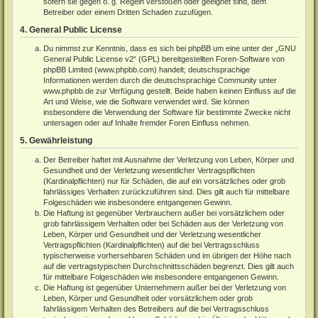
sofern sie gegen o. g. Regeln verstoßen oder geeignet sind, dem
Betreiber oder einem Dritten Schaden zuzufügen.
4. General Public License
Du nimmst zur Kenntnis, dass es sich bei phpBB um eine unter der „
GNU
General Public License v2
“ (GPL) bereitgestellten Foren-Software von
phpBB Limited (
www.phpbb.com
) handelt; deutschsprachige
Informationen werden durch die deutschsprachige Community unter
www.phpbb.de
zur Verfügung gestellt. Beide haben keinen Einfluss auf die
Art und Weise, wie die Software verwendet wird. Sie können
insbesondere die Verwendung der Software für bestimmte Zwecke nicht
untersagen oder auf Inhalte fremder Foren Einfluss nehmen.
5. Gewährleistung
Der Betreiber haftet mit Ausnahme der Verletzung von Leben, Körper und
Gesundheit und der Verletzung wesentlicher Vertragspflichten
(Kardinalpflichten) nur für Schäden, die auf ein vorsätzliches oder grob
fahrlässiges Verhalten zurückzuführen sind. Dies gilt auch für mittelbare
Folgeschäden wie insbesondere entgangenen Gewinn.
Die Haftung ist gegenüber Verbrauchern außer bei vorsätzlichem oder
grob fahrlässigem Verhalten oder bei Schäden aus der Verletzung von
Leben, Körper und Gesundheit und der Verletzung wesentlicher
Vertragspflichten (Kardinalpflichten) auf die bei Vertragsschluss
typischerweise vorhersehbaren Schäden und im übrigen der Höhe nach
auf die vertragstypischen Durchschnittsschäden begrenzt. Dies gilt auch
für mittelbare Folgeschäden wie insbesondere entgangenen Gewinn.
Die Haftung ist gegenüber Unternehmern außer bei der Verletzung von
Leben, Körper und Gesundheit oder vorsätzlichem oder grob
fahrlässigem Verhalten des Betreibers auf die bei Vertragsschluss