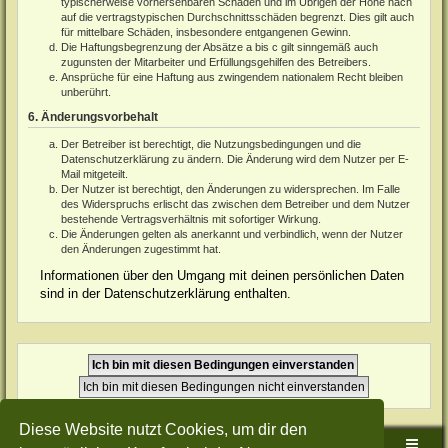
typischerweise vorhersehbaren Schäden und im Übrigen der Höhe nach
auf die vertragstypischen Durchschnittsschäden begrenzt. Dies gilt auch
für mittelbare Schäden, insbesondere entgangenen Gewinn.
Die Haftungsbegrenzung der Absätze a bis c gilt sinngemäß auch
zugunsten der Mitarbeiter und Erfüllungsgehilfen des Betreibers.
Ansprüche für eine Haftung aus zwingendem nationalem Recht bleiben
unberührt.
6. Änderungsvorbehalt
Der Betreiber ist berechtigt, die Nutzungsbedingungen und die
Datenschutzerklärung zu ändern. Die Änderung wird dem Nutzer per E-
Mail mitgeteilt.
Der Nutzer ist berechtigt, den Änderungen zu widersprechen. Im Falle
des Widerspruchs erlischt das zwischen dem Betreiber und dem Nutzer
bestehende Vertragsverhältnis mit sofortiger Wirkung.
Die Änderungen gelten als anerkannt und verbindlich, wenn der Nutzer
den Änderungen zugestimmt hat.
Informationen über den Umgang mit deinen persönlichen Daten
sind in der Datenschutzerklärung enthalten.
Diese Website nutzt Cookies, um dir den
Sudden-Strike-Maps.de Hauptseite
Foren-Übersicht