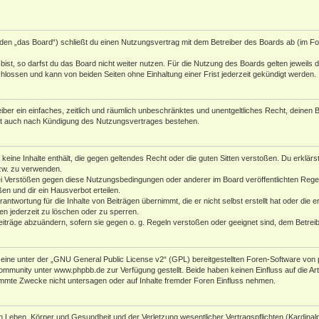
den „das Board“) schließt du einen Nutzungsvertrag mit dem Betreiber des Boards ab (im Fol
st, so darfst du das Board nicht weiter nutzen. Für die Nutzung des Boards gelten jeweils di
lossen und kann von beiden Seiten ohne Einhaltung einer Frist jederzeit gekündigt werden.
reiber ein einfaches, zeitlich und räumlich unbeschränktes und unentgeltliches Recht, deine
bt auch nach Kündigung des Nutzungsvertrages bestehen.
r keine Inhalte enthält, die gegen geltendes Recht oder die guten Sitten verstoßen. Du erklär
zw. zu verwenden.
i Verstößen gegen diese Nutzungsbedingungen oder anderer im Board veröffentlichten Rege
n und dir ein Hausverbot erteilen.
antwortung für die Inhalte von Beiträgen übernimmt, die er nicht selbst erstellt hat oder die
en jederzeit zu löschen oder zu sperren.
eiträge abzuändern, sofern sie gegen o. g. Regeln verstoßen oder geeignet sind, dem Betre
ine unter der „
GNU General Public License v2
“ (GPL) bereitgestellten Foren-Software von 
Community unter
www.phpbb.de
zur Verfügung gestellt. Beide haben keinen Einfluss auf die A
mmte Zwecke nicht untersagen oder auf Inhalte fremder Foren Einfluss nehmen.
 Leben, Körper und Gesundheit und der Verletzung wesentlicher Vertragspflichten (Kardinalpfl