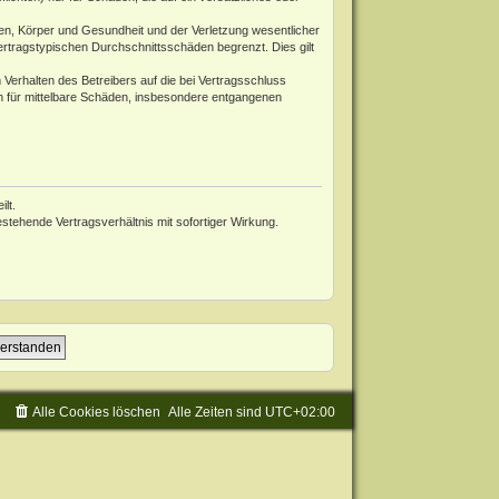
en, Körper und Gesundheit und der Verletzung wesentlicher
ertragstypischen Durchschnittsschäden begrenzt. Dies gilt
Verhalten des Betreibers auf die bei Vertragsschluss
h für mittelbare Schäden, insbesondere entgangenen
lt.
tehende Vertragsverhältnis mit sofortiger Wirkung.
Alle Cookies löschen
Alle Zeiten sind
UTC+02:00