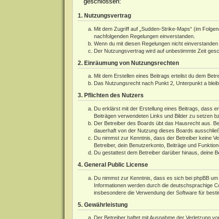
geschlossen:
1. Nutzungsvertrag
Mit dem Zugriff auf „Sudden-Strike-Maps“ (im Folgen
nachfolgenden Regelungen einverstanden.
Wenn du mit diesen Regelungen nicht einverstanden bi
Der Nutzungsvertrag wird auf unbestimmte Zeit gesch
2. Einräumung von Nutzungsrechten
Mit dem Erstellen eines Beitrags erteilst du dem Bet
Das Nutzungsrecht nach Punkt 2, Unterpunkt a blei
3. Pflichten des Nutzers
Du erklärst mit der Erstellung eines Beitrags, dass e
Beiträgen verwendeten Links und Bilder zu setzen b
Der Betreiber des Boards übt das Hausrecht aus. Be
dauerhaft von der Nutzung dieses Boards ausschließe
Du nimmst zur Kenntnis, dass der Betreiber keine Ver
Betreiber, dein Benutzerkonto, Beiträge und Funktion
Du gestattest dem Betreiber darüber hinaus, deine B
4. General Public License
Du nimmst zur Kenntnis, dass es sich bei phpBB um e
Informationen werden durch die deutschsprachige 
insbesondere die Verwendung der Software für besti
5. Gewährleistung
Der Betreiber haftet mit Ausnahme der Verletzung von