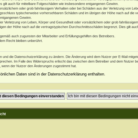
es gilt auch für mittelbare Folgeschäden wie insbesondere entgangenen Gewinn.
orsätzlichem oder grob fahrlässigem Verhalten oder bei Schäden aus der Verletzung von Leb
ertragsschluss typischerweise vorhersehbaren Schäden und im übrigen der Höhe nach auf die v
 entgangenen Gewinn.
er Verletzung von Leben, Körper und Gesundheit oder vorsätzlichem oder grob fahrlässigem 
en der Höhe nach auf die vertragstypischen Durchschnittsschäden begrenzt. Dies gilt auc
ngemäß auch zugunsten der Mitarbeiter und Erfüllungsgehilfen des Betreibers.
lem Recht bleiben unberührt.
en und die Datenschutzerklärung zu ändern. Die Änderung wird dem Nutzer per E-Mail mitgetei
prechen. Im Falle des Widerspruchs erlischt das zwischen dem Betreiber und dem Nutzer bes
h, wenn der Nutzer den Änderungen zugestimmt hat.
nlichen Daten sind in der Datenschutzerklärung enthalten.
icht