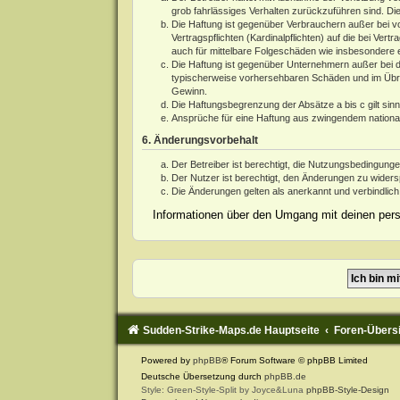
grob fahrlässiges Verhalten zurückzuführen sind. Di
Die Haftung ist gegenüber Verbrauchern außer bei v
Vertragspflichten (Kardinalpflichten) auf die bei V
auch für mittelbare Folgeschäden wie insbesondere
Die Haftung ist gegenüber Unternehmern außer bei d
typischerweise vorhersehbaren Schäden und im Übrig
Gewinn.
Die Haftungsbegrenzung der Absätze a bis c gilt sin
Ansprüche für eine Haftung aus zwingendem nationa
6. Änderungsvorbehalt
Der Betreiber ist berechtigt, die Nutzungsbedingung
Der Nutzer ist berechtigt, den Änderungen zu widers
Die Änderungen gelten als anerkannt und verbindlic
Informationen über den Umgang mit deinen persö
Sudden-Strike-Maps.de Hauptseite
Foren-Übers
Powered by
phpBB
® Forum Software © phpBB Limited
Deutsche Übersetzung durch
phpBB.de
Style: Green-Style-Split by Joyce&Luna
phpBB-Style-Design