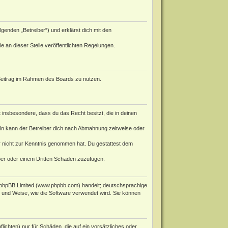
genden „Betreiber“) und erklärst dich mit den
e an dieser Stelle veröffentlichten Regelungen.
n Beitrag im Rahmen des Boards zu nutzen.
st insbesondere, dass du das Recht besitzt, die in deinen
ln kann der Betreiber dich nach Abmahnung zeitweise oder
 er nicht zur Kenntnis genommen hat. Du gestattest dem
iber oder einem Dritten Schaden zuzufügen.
phpBB Limited (
www.phpbb.com
) handelt; deutschsprachige
rt und Weise, wie die Software verwendet wird. Sie können
ichten) nur für Schäden, die auf ein vorsätzliches oder