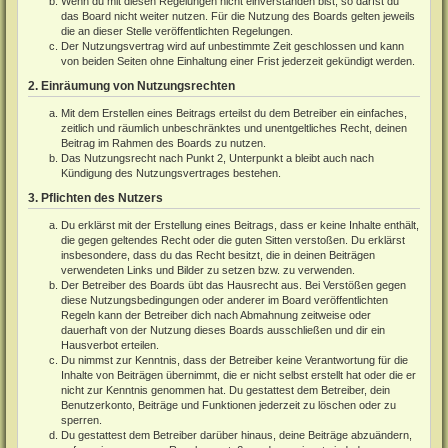
Wenn du mit diesen Regelungen nicht einverstanden bist, so darfst du
das Board nicht weiter nutzen. Für die Nutzung des Boards gelten jeweils
die an dieser Stelle veröffentlichten Regelungen.
Der Nutzungsvertrag wird auf unbestimmte Zeit geschlossen und kann
von beiden Seiten ohne Einhaltung einer Frist jederzeit gekündigt werden.
2. Einräumung von Nutzungsrechten
Mit dem Erstellen eines Beitrags erteilst du dem Betreiber ein einfaches,
zeitlich und räumlich unbeschränktes und unentgeltliches Recht, deinen
Beitrag im Rahmen des Boards zu nutzen.
Das Nutzungsrecht nach Punkt 2, Unterpunkt a bleibt auch nach
Kündigung des Nutzungsvertrages bestehen.
3. Pflichten des Nutzers
Du erklärst mit der Erstellung eines Beitrags, dass er keine Inhalte enthält,
die gegen geltendes Recht oder die guten Sitten verstoßen. Du erklärst
insbesondere, dass du das Recht besitzt, die in deinen Beiträgen
verwendeten Links und Bilder zu setzen bzw. zu verwenden.
Der Betreiber des Boards übt das Hausrecht aus. Bei Verstößen gegen
diese Nutzungsbedingungen oder anderer im Board veröffentlichten
Regeln kann der Betreiber dich nach Abmahnung zeitweise oder
dauerhaft von der Nutzung dieses Boards ausschließen und dir ein
Hausverbot erteilen.
Du nimmst zur Kenntnis, dass der Betreiber keine Verantwortung für die
Inhalte von Beiträgen übernimmt, die er nicht selbst erstellt hat oder die er
nicht zur Kenntnis genommen hat. Du gestattest dem Betreiber, dein
Benutzerkonto, Beiträge und Funktionen jederzeit zu löschen oder zu
sperren.
Du gestattest dem Betreiber darüber hinaus, deine Beiträge abzuändern,