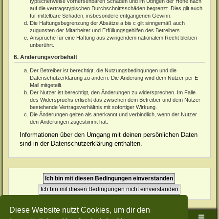
typischerweise vorhersehbaren Schäden und im Übrigen der Höhe nach
auf die vertragstypischen Durchschnittsschäden begrenzt. Dies gilt auch
für mittelbare Schäden, insbesondere entgangenen Gewinn.
Die Haftungsbegrenzung der Absätze a bis c gilt sinngemäß auch
zugunsten der Mitarbeiter und Erfüllungsgehilfen des Betreibers.
Ansprüche für eine Haftung aus zwingendem nationalem Recht bleiben
unberührt.
6. Änderungsvorbehalt
Der Betreiber ist berechtigt, die Nutzungsbedingungen und die
Datenschutzerklärung zu ändern. Die Änderung wird dem Nutzer per E-
Mail mitgeteilt.
Der Nutzer ist berechtigt, den Änderungen zu widersprechen. Im Falle
des Widerspruchs erlischt das zwischen dem Betreiber und dem Nutzer
bestehende Vertragsverhältnis mit sofortiger Wirkung.
Die Änderungen gelten als anerkannt und verbindlich, wenn der Nutzer
den Änderungen zugestimmt hat.
Informationen über den Umgang mit deinen persönlichen Daten
sind in der Datenschutzerklärung enthalten.
Diese Website nutzt Cookies, um dir den
Sudden-Strike-Maps.de Hauptseite
Foren-Übersicht