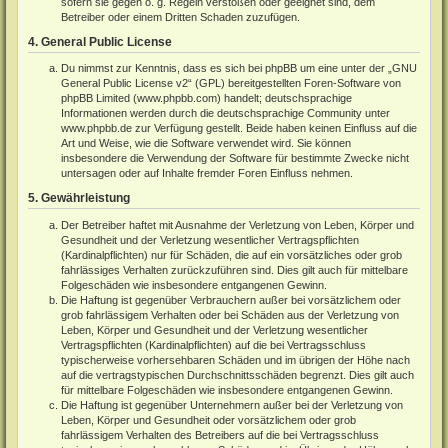
sofern sie gegen o. g. Regeln verstoßen oder geeignet sind, dem
Betreiber oder einem Dritten Schaden zuzufügen.
4. General Public License
Du nimmst zur Kenntnis, dass es sich bei phpBB um eine unter der „
GNU
General Public License v2
“ (GPL) bereitgestellten Foren-Software von
phpBB Limited (
www.phpbb.com
) handelt; deutschsprachige
Informationen werden durch die deutschsprachige Community unter
www.phpbb.de
zur Verfügung gestellt. Beide haben keinen Einfluss auf die
Art und Weise, wie die Software verwendet wird. Sie können
insbesondere die Verwendung der Software für bestimmte Zwecke nicht
untersagen oder auf Inhalte fremder Foren Einfluss nehmen.
5. Gewährleistung
Der Betreiber haftet mit Ausnahme der Verletzung von Leben, Körper und
Gesundheit und der Verletzung wesentlicher Vertragspflichten
(Kardinalpflichten) nur für Schäden, die auf ein vorsätzliches oder grob
fahrlässiges Verhalten zurückzuführen sind. Dies gilt auch für mittelbare
Folgeschäden wie insbesondere entgangenen Gewinn.
Die Haftung ist gegenüber Verbrauchern außer bei vorsätzlichem oder
grob fahrlässigem Verhalten oder bei Schäden aus der Verletzung von
Leben, Körper und Gesundheit und der Verletzung wesentlicher
Vertragspflichten (Kardinalpflichten) auf die bei Vertragsschluss
typischerweise vorhersehbaren Schäden und im übrigen der Höhe nach
auf die vertragstypischen Durchschnittsschäden begrenzt. Dies gilt auch
für mittelbare Folgeschäden wie insbesondere entgangenen Gewinn.
Die Haftung ist gegenüber Unternehmern außer bei der Verletzung von
Leben, Körper und Gesundheit oder vorsätzlichem oder grob
fahrlässigem Verhalten des Betreibers auf die bei Vertragsschluss