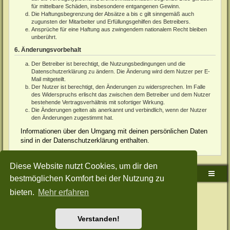
für mittelbare Schäden, insbesondere entgangenen Gewinn.
Die Haftungsbegrenzung der Absätze a bis c gilt sinngemäß auch
zugunsten der Mitarbeiter und Erfüllungsgehilfen des Betreibers.
Ansprüche für eine Haftung aus zwingendem nationalem Recht bleiben
unberührt.
6. Änderungsvorbehalt
Der Betreiber ist berechtigt, die Nutzungsbedingungen und die
Datenschutzerklärung zu ändern. Die Änderung wird dem Nutzer per E-
Mail mitgeteilt.
Der Nutzer ist berechtigt, den Änderungen zu widersprechen. Im Falle
des Widerspruchs erlischt das zwischen dem Betreiber und dem Nutzer
bestehende Vertragsverhältnis mit sofortiger Wirkung.
Die Änderungen gelten als anerkannt und verbindlich, wenn der Nutzer
den Änderungen zugestimmt hat.
Informationen über den Umgang mit deinen persönlichen Daten
sind in der Datenschutzerklärung enthalten.
Diese Website nutzt Cookies, um dir den
Sudden-Strike-Maps.de Hauptseite
Foren-Übersicht
bestmöglichen Komfort bei der Nutzung zu
bieten.
Mehr erfahren
Powered by
phpBB
® Forum Software © phpBB Limited
Deutsche Übersetzung durch
phpBB.de
Style: Green-Style-Split by Joyce&Luna
phpBB-Style-Design
Datenschutz
|
Nutzungsbedingungen
Verstanden!