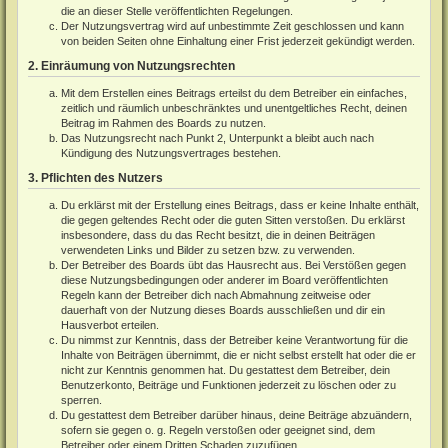
die an dieser Stelle veröffentlichten Regelungen.
Der Nutzungsvertrag wird auf unbestimmte Zeit geschlossen und kann
von beiden Seiten ohne Einhaltung einer Frist jederzeit gekündigt werden.
2. Einräumung von Nutzungsrechten
Mit dem Erstellen eines Beitrags erteilst du dem Betreiber ein einfaches,
zeitlich und räumlich unbeschränktes und unentgeltliches Recht, deinen
Beitrag im Rahmen des Boards zu nutzen.
Das Nutzungsrecht nach Punkt 2, Unterpunkt a bleibt auch nach
Kündigung des Nutzungsvertrages bestehen.
3. Pflichten des Nutzers
Du erklärst mit der Erstellung eines Beitrags, dass er keine Inhalte enthält,
die gegen geltendes Recht oder die guten Sitten verstoßen. Du erklärst
insbesondere, dass du das Recht besitzt, die in deinen Beiträgen
verwendeten Links und Bilder zu setzen bzw. zu verwenden.
Der Betreiber des Boards übt das Hausrecht aus. Bei Verstößen gegen
diese Nutzungsbedingungen oder anderer im Board veröffentlichten
Regeln kann der Betreiber dich nach Abmahnung zeitweise oder
dauerhaft von der Nutzung dieses Boards ausschließen und dir ein
Hausverbot erteilen.
Du nimmst zur Kenntnis, dass der Betreiber keine Verantwortung für die
Inhalte von Beiträgen übernimmt, die er nicht selbst erstellt hat oder die er
nicht zur Kenntnis genommen hat. Du gestattest dem Betreiber, dein
Benutzerkonto, Beiträge und Funktionen jederzeit zu löschen oder zu
sperren.
Du gestattest dem Betreiber darüber hinaus, deine Beiträge abzuändern,
sofern sie gegen o. g. Regeln verstoßen oder geeignet sind, dem
Betreiber oder einem Dritten Schaden zuzufügen.