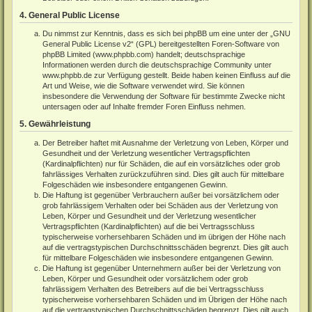
4. General Public License
Du nimmst zur Kenntnis, dass es sich bei phpBB um eine unter der „
GNU
General Public License v2
“ (GPL) bereitgestellten Foren-Software von
phpBB Limited (
www.phpbb.com
) handelt; deutschsprachige
Informationen werden durch die deutschsprachige Community unter
www.phpbb.de
zur Verfügung gestellt. Beide haben keinen Einfluss auf die
Art und Weise, wie die Software verwendet wird. Sie können
insbesondere die Verwendung der Software für bestimmte Zwecke nicht
untersagen oder auf Inhalte fremder Foren Einfluss nehmen.
5. Gewährleistung
Der Betreiber haftet mit Ausnahme der Verletzung von Leben, Körper und
Gesundheit und der Verletzung wesentlicher Vertragspflichten
(Kardinalpflichten) nur für Schäden, die auf ein vorsätzliches oder grob
fahrlässiges Verhalten zurückzuführen sind. Dies gilt auch für mittelbare
Folgeschäden wie insbesondere entgangenen Gewinn.
Die Haftung ist gegenüber Verbrauchern außer bei vorsätzlichem oder
grob fahrlässigem Verhalten oder bei Schäden aus der Verletzung von
Leben, Körper und Gesundheit und der Verletzung wesentlicher
Vertragspflichten (Kardinalpflichten) auf die bei Vertragsschluss
typischerweise vorhersehbaren Schäden und im übrigen der Höhe nach
auf die vertragstypischen Durchschnittsschäden begrenzt. Dies gilt auch
für mittelbare Folgeschäden wie insbesondere entgangenen Gewinn.
Die Haftung ist gegenüber Unternehmern außer bei der Verletzung von
Leben, Körper und Gesundheit oder vorsätzlichem oder grob
fahrlässigem Verhalten des Betreibers auf die bei Vertragsschluss
typischerweise vorhersehbaren Schäden und im Übrigen der Höhe nach
auf die vertragstypischen Durchschnittsschäden begrenzt. Dies gilt auch