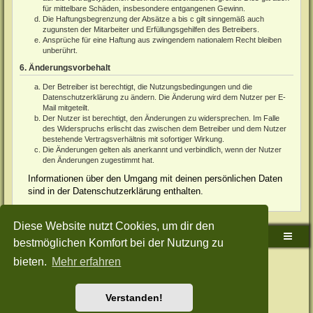
für mittelbare Schäden, insbesondere entgangenen Gewinn.
Die Haftungsbegrenzung der Absätze a bis c gilt sinngemäß auch
zugunsten der Mitarbeiter und Erfüllungsgehilfen des Betreibers.
Ansprüche für eine Haftung aus zwingendem nationalem Recht bleiben
unberührt.
6. Änderungsvorbehalt
Der Betreiber ist berechtigt, die Nutzungsbedingungen und die
Datenschutzerklärung zu ändern. Die Änderung wird dem Nutzer per E-
Mail mitgeteilt.
Der Nutzer ist berechtigt, den Änderungen zu widersprechen. Im Falle
des Widerspruchs erlischt das zwischen dem Betreiber und dem Nutzer
bestehende Vertragsverhältnis mit sofortiger Wirkung.
Die Änderungen gelten als anerkannt und verbindlich, wenn der Nutzer
den Änderungen zugestimmt hat.
Informationen über den Umgang mit deinen persönlichen Daten
sind in der Datenschutzerklärung enthalten.
Diese Website nutzt Cookies, um dir den
Sudden-Strike-Maps.de Hauptseite
Foren-Übersicht
bestmöglichen Komfort bei der Nutzung zu
bieten.
Mehr erfahren
Powered by
phpBB
® Forum Software © phpBB Limited
Deutsche Übersetzung durch
phpBB.de
Style: Green-Style-Split by Joyce&Luna
phpBB-Style-Design
Datenschutz
|
Nutzungsbedingungen
Verstanden!