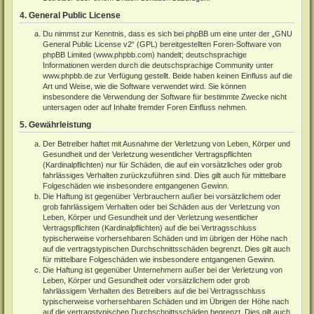
4. General Public License
Du nimmst zur Kenntnis, dass es sich bei phpBB um eine unter der „
GNU
General Public License v2
“ (GPL) bereitgestellten Foren-Software von
phpBB Limited (
www.phpbb.com
) handelt; deutschsprachige
Informationen werden durch die deutschsprachige Community unter
www.phpbb.de
zur Verfügung gestellt. Beide haben keinen Einfluss auf die
Art und Weise, wie die Software verwendet wird. Sie können
insbesondere die Verwendung der Software für bestimmte Zwecke nicht
untersagen oder auf Inhalte fremder Foren Einfluss nehmen.
5. Gewährleistung
Der Betreiber haftet mit Ausnahme der Verletzung von Leben, Körper und
Gesundheit und der Verletzung wesentlicher Vertragspflichten
(Kardinalpflichten) nur für Schäden, die auf ein vorsätzliches oder grob
fahrlässiges Verhalten zurückzuführen sind. Dies gilt auch für mittelbare
Folgeschäden wie insbesondere entgangenen Gewinn.
Die Haftung ist gegenüber Verbrauchern außer bei vorsätzlichem oder
grob fahrlässigem Verhalten oder bei Schäden aus der Verletzung von
Leben, Körper und Gesundheit und der Verletzung wesentlicher
Vertragspflichten (Kardinalpflichten) auf die bei Vertragsschluss
typischerweise vorhersehbaren Schäden und im übrigen der Höhe nach
auf die vertragstypischen Durchschnittsschäden begrenzt. Dies gilt auch
für mittelbare Folgeschäden wie insbesondere entgangenen Gewinn.
Die Haftung ist gegenüber Unternehmern außer bei der Verletzung von
Leben, Körper und Gesundheit oder vorsätzlichem oder grob
fahrlässigem Verhalten des Betreibers auf die bei Vertragsschluss
typischerweise vorhersehbaren Schäden und im Übrigen der Höhe nach
auf die vertragstypischen Durchschnittsschäden begrenzt. Dies gilt auch