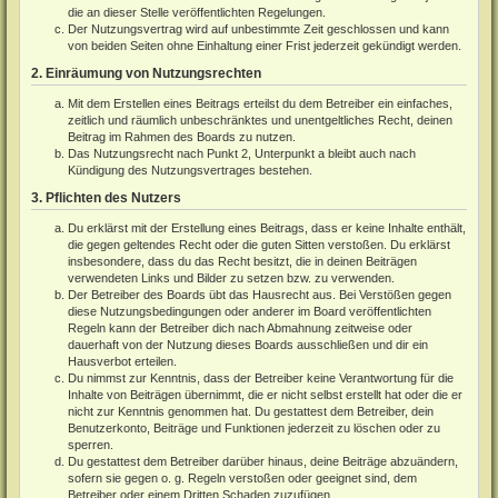
die an dieser Stelle veröffentlichten Regelungen.
Der Nutzungsvertrag wird auf unbestimmte Zeit geschlossen und kann
von beiden Seiten ohne Einhaltung einer Frist jederzeit gekündigt werden.
2. Einräumung von Nutzungsrechten
Mit dem Erstellen eines Beitrags erteilst du dem Betreiber ein einfaches,
zeitlich und räumlich unbeschränktes und unentgeltliches Recht, deinen
Beitrag im Rahmen des Boards zu nutzen.
Das Nutzungsrecht nach Punkt 2, Unterpunkt a bleibt auch nach
Kündigung des Nutzungsvertrages bestehen.
3. Pflichten des Nutzers
Du erklärst mit der Erstellung eines Beitrags, dass er keine Inhalte enthält,
die gegen geltendes Recht oder die guten Sitten verstoßen. Du erklärst
insbesondere, dass du das Recht besitzt, die in deinen Beiträgen
verwendeten Links und Bilder zu setzen bzw. zu verwenden.
Der Betreiber des Boards übt das Hausrecht aus. Bei Verstößen gegen
diese Nutzungsbedingungen oder anderer im Board veröffentlichten
Regeln kann der Betreiber dich nach Abmahnung zeitweise oder
dauerhaft von der Nutzung dieses Boards ausschließen und dir ein
Hausverbot erteilen.
Du nimmst zur Kenntnis, dass der Betreiber keine Verantwortung für die
Inhalte von Beiträgen übernimmt, die er nicht selbst erstellt hat oder die er
nicht zur Kenntnis genommen hat. Du gestattest dem Betreiber, dein
Benutzerkonto, Beiträge und Funktionen jederzeit zu löschen oder zu
sperren.
Du gestattest dem Betreiber darüber hinaus, deine Beiträge abzuändern,
sofern sie gegen o. g. Regeln verstoßen oder geeignet sind, dem
Betreiber oder einem Dritten Schaden zuzufügen.