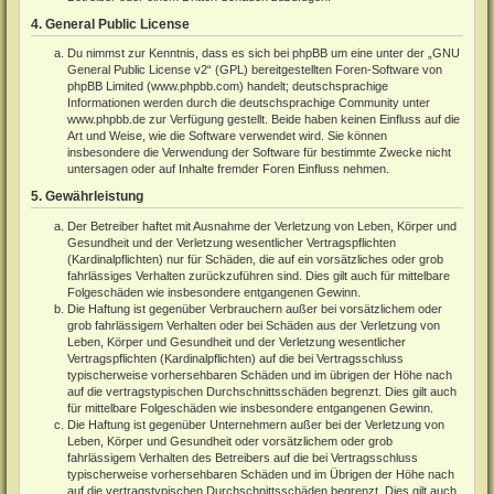
4. General Public License
Du nimmst zur Kenntnis, dass es sich bei phpBB um eine unter der „
GNU
General Public License v2
“ (GPL) bereitgestellten Foren-Software von
phpBB Limited (
www.phpbb.com
) handelt; deutschsprachige
Informationen werden durch die deutschsprachige Community unter
www.phpbb.de
zur Verfügung gestellt. Beide haben keinen Einfluss auf die
Art und Weise, wie die Software verwendet wird. Sie können
insbesondere die Verwendung der Software für bestimmte Zwecke nicht
untersagen oder auf Inhalte fremder Foren Einfluss nehmen.
5. Gewährleistung
Der Betreiber haftet mit Ausnahme der Verletzung von Leben, Körper und
Gesundheit und der Verletzung wesentlicher Vertragspflichten
(Kardinalpflichten) nur für Schäden, die auf ein vorsätzliches oder grob
fahrlässiges Verhalten zurückzuführen sind. Dies gilt auch für mittelbare
Folgeschäden wie insbesondere entgangenen Gewinn.
Die Haftung ist gegenüber Verbrauchern außer bei vorsätzlichem oder
grob fahrlässigem Verhalten oder bei Schäden aus der Verletzung von
Leben, Körper und Gesundheit und der Verletzung wesentlicher
Vertragspflichten (Kardinalpflichten) auf die bei Vertragsschluss
typischerweise vorhersehbaren Schäden und im übrigen der Höhe nach
auf die vertragstypischen Durchschnittsschäden begrenzt. Dies gilt auch
für mittelbare Folgeschäden wie insbesondere entgangenen Gewinn.
Die Haftung ist gegenüber Unternehmern außer bei der Verletzung von
Leben, Körper und Gesundheit oder vorsätzlichem oder grob
fahrlässigem Verhalten des Betreibers auf die bei Vertragsschluss
typischerweise vorhersehbaren Schäden und im Übrigen der Höhe nach
auf die vertragstypischen Durchschnittsschäden begrenzt. Dies gilt auch