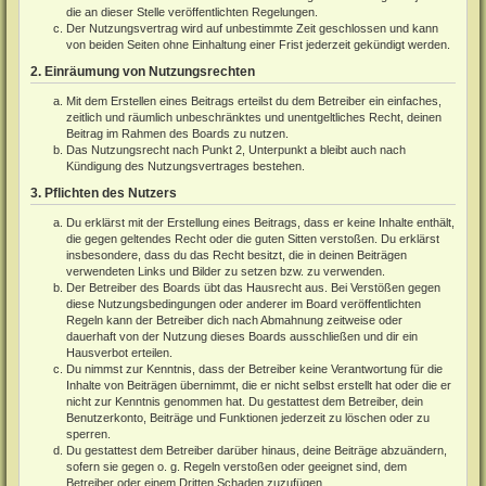
die an dieser Stelle veröffentlichten Regelungen.
Der Nutzungsvertrag wird auf unbestimmte Zeit geschlossen und kann
von beiden Seiten ohne Einhaltung einer Frist jederzeit gekündigt werden.
2. Einräumung von Nutzungsrechten
Mit dem Erstellen eines Beitrags erteilst du dem Betreiber ein einfaches,
zeitlich und räumlich unbeschränktes und unentgeltliches Recht, deinen
Beitrag im Rahmen des Boards zu nutzen.
Das Nutzungsrecht nach Punkt 2, Unterpunkt a bleibt auch nach
Kündigung des Nutzungsvertrages bestehen.
3. Pflichten des Nutzers
Du erklärst mit der Erstellung eines Beitrags, dass er keine Inhalte enthält,
die gegen geltendes Recht oder die guten Sitten verstoßen. Du erklärst
insbesondere, dass du das Recht besitzt, die in deinen Beiträgen
verwendeten Links und Bilder zu setzen bzw. zu verwenden.
Der Betreiber des Boards übt das Hausrecht aus. Bei Verstößen gegen
diese Nutzungsbedingungen oder anderer im Board veröffentlichten
Regeln kann der Betreiber dich nach Abmahnung zeitweise oder
dauerhaft von der Nutzung dieses Boards ausschließen und dir ein
Hausverbot erteilen.
Du nimmst zur Kenntnis, dass der Betreiber keine Verantwortung für die
Inhalte von Beiträgen übernimmt, die er nicht selbst erstellt hat oder die er
nicht zur Kenntnis genommen hat. Du gestattest dem Betreiber, dein
Benutzerkonto, Beiträge und Funktionen jederzeit zu löschen oder zu
sperren.
Du gestattest dem Betreiber darüber hinaus, deine Beiträge abzuändern,
sofern sie gegen o. g. Regeln verstoßen oder geeignet sind, dem
Betreiber oder einem Dritten Schaden zuzufügen.