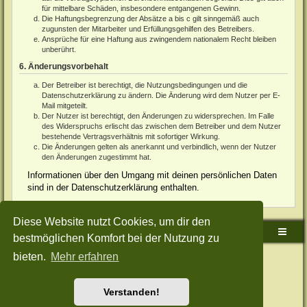
für mittelbare Schäden, insbesondere entgangenen Gewinn.
Die Haftungsbegrenzung der Absätze a bis c gilt sinngemäß auch
zugunsten der Mitarbeiter und Erfüllungsgehilfen des Betreibers.
Ansprüche für eine Haftung aus zwingendem nationalem Recht bleiben
unberührt.
6. Änderungsvorbehalt
Der Betreiber ist berechtigt, die Nutzungsbedingungen und die
Datenschutzerklärung zu ändern. Die Änderung wird dem Nutzer per E-
Mail mitgeteilt.
Der Nutzer ist berechtigt, den Änderungen zu widersprechen. Im Falle
des Widerspruchs erlischt das zwischen dem Betreiber und dem Nutzer
bestehende Vertragsverhältnis mit sofortiger Wirkung.
Die Änderungen gelten als anerkannt und verbindlich, wenn der Nutzer
den Änderungen zugestimmt hat.
Informationen über den Umgang mit deinen persönlichen Daten
sind in der Datenschutzerklärung enthalten.
Diese Website nutzt Cookies, um dir den
Sudden-Strike-Maps.de Hauptseite
Foren-Übersicht
bestmöglichen Komfort bei der Nutzung zu
bieten.
Mehr erfahren
Powered by
phpBB
® Forum Software © phpBB Limited
Deutsche Übersetzung durch
phpBB.de
Style: Green-Style-Split by Joyce&Luna
phpBB-Style-Design
Datenschutz
|
Nutzungsbedingungen
Verstanden!