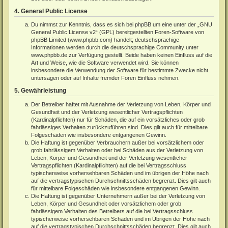
4. General Public License
Du nimmst zur Kenntnis, dass es sich bei phpBB um eine unter der „
GNU
General Public License v2
“ (GPL) bereitgestellten Foren-Software von
phpBB Limited (
www.phpbb.com
) handelt; deutschsprachige
Informationen werden durch die deutschsprachige Community unter
www.phpbb.de
zur Verfügung gestellt. Beide haben keinen Einfluss auf die
Art und Weise, wie die Software verwendet wird. Sie können
insbesondere die Verwendung der Software für bestimmte Zwecke nicht
untersagen oder auf Inhalte fremder Foren Einfluss nehmen.
5. Gewährleistung
Der Betreiber haftet mit Ausnahme der Verletzung von Leben, Körper und
Gesundheit und der Verletzung wesentlicher Vertragspflichten
(Kardinalpflichten) nur für Schäden, die auf ein vorsätzliches oder grob
fahrlässiges Verhalten zurückzuführen sind. Dies gilt auch für mittelbare
Folgeschäden wie insbesondere entgangenen Gewinn.
Die Haftung ist gegenüber Verbrauchern außer bei vorsätzlichem oder
grob fahrlässigem Verhalten oder bei Schäden aus der Verletzung von
Leben, Körper und Gesundheit und der Verletzung wesentlicher
Vertragspflichten (Kardinalpflichten) auf die bei Vertragsschluss
typischerweise vorhersehbaren Schäden und im übrigen der Höhe nach
auf die vertragstypischen Durchschnittsschäden begrenzt. Dies gilt auch
für mittelbare Folgeschäden wie insbesondere entgangenen Gewinn.
Die Haftung ist gegenüber Unternehmern außer bei der Verletzung von
Leben, Körper und Gesundheit oder vorsätzlichem oder grob
fahrlässigem Verhalten des Betreibers auf die bei Vertragsschluss
typischerweise vorhersehbaren Schäden und im Übrigen der Höhe nach
auf die vertragstypischen Durchschnittsschäden begrenzt. Dies gilt auch