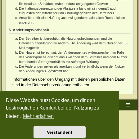
für mittelbare Schäden, insbesondere entgangenen Gewinn.
Die Haftungsbegrenzung der Absätze a bis c gilt sinngemäß auch
zugunsten der Mitarbeiter und Erfüllungsgehilfen des Betreibers.
Ansprüche für eine Haftung aus zwingendem nationalem Recht bleiben
unberührt.
6. Änderungsvorbehalt
Der Betreiber ist berechtigt, die Nutzungsbedingungen und die
Datenschutzerklärung zu ändern. Die Änderung wird dem Nutzer per E-
Mail mitgeteilt.
Der Nutzer ist berechtigt, den Änderungen zu widersprechen. Im Falle
des Widerspruchs erlischt das zwischen dem Betreiber und dem Nutzer
bestehende Vertragsverhältnis mit sofortiger Wirkung.
Die Änderungen gelten als anerkannt und verbindlich, wenn der Nutzer
den Änderungen zugestimmt hat.
Informationen über den Umgang mit deinen persönlichen Daten
sind in der Datenschutzerklärung enthalten.
Diese Website nutzt Cookies, um dir den
Sudden-Strike-Maps.de Hauptseite
Foren-Übersicht
bestmöglichen Komfort bei der Nutzung zu
bieten.
Mehr erfahren
Powered by
phpBB
® Forum Software © phpBB Limited
Deutsche Übersetzung durch
phpBB.de
Style: Green-Style-Split by Joyce&Luna
phpBB-Style-Design
Datenschutz
|
Nutzungsbedingungen
Verstanden!