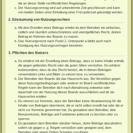
die an dieser Stelle veröffentlichten Regelungen.
Der Nutzungsvertrag wird auf unbestimmte Zeit geschlossen und kann
von beiden Seiten ohne Einhaltung einer Frist jederzeit gekündigt werden.
2. Einräumung von Nutzungsrechten
Mit dem Erstellen eines Beitrags erteilst du dem Betreiber ein einfaches,
zeitlich und räumlich unbeschränktes und unentgeltliches Recht, deinen
Beitrag im Rahmen des Boards zu nutzen.
Das Nutzungsrecht nach Punkt 2, Unterpunkt a bleibt auch nach
Kündigung des Nutzungsvertrages bestehen.
3. Pflichten des Nutzers
Du erklärst mit der Erstellung eines Beitrags, dass er keine Inhalte enthält,
die gegen geltendes Recht oder die guten Sitten verstoßen. Du erklärst
insbesondere, dass du das Recht besitzt, die in deinen Beiträgen
verwendeten Links und Bilder zu setzen bzw. zu verwenden.
Der Betreiber des Boards übt das Hausrecht aus. Bei Verstößen gegen
diese Nutzungsbedingungen oder anderer im Board veröffentlichten
Regeln kann der Betreiber dich nach Abmahnung zeitweise oder
dauerhaft von der Nutzung dieses Boards ausschließen und dir ein
Hausverbot erteilen.
Du nimmst zur Kenntnis, dass der Betreiber keine Verantwortung für die
Inhalte von Beiträgen übernimmt, die er nicht selbst erstellt hat oder die er
nicht zur Kenntnis genommen hat. Du gestattest dem Betreiber, dein
Benutzerkonto, Beiträge und Funktionen jederzeit zu löschen oder zu
sperren.
Du gestattest dem Betreiber darüber hinaus, deine Beiträge abzuändern,
sofern sie gegen o. g. Regeln verstoßen oder geeignet sind, dem
Betreiber oder einem Dritten Schaden zuzufügen.