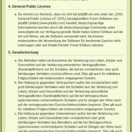
4. General Public License
Du nimmst zur Kenntnis, dass es sich bei phpBB um eine unter der „
GNU
General Public License v2
“ (GPL) bereitgestellten Foren-Software von
phpBB Limited (
www.phpbb.com
) handelt; deutschsprachige
Informationen werden durch die deutschsprachige Community unter
www.phpbb.de
zur Verfügung gestellt. Beide haben keinen Einfluss auf die
Art und Weise, wie die Software verwendet wird. Sie können
insbesondere die Verwendung der Software für bestimmte Zwecke nicht
untersagen oder auf Inhalte fremder Foren Einfluss nehmen.
5. Gewährleistung
Der Betreiber haftet mit Ausnahme der Verletzung von Leben, Körper und
Gesundheit und der Verletzung wesentlicher Vertragspflichten
(Kardinalpflichten) nur für Schäden, die auf ein vorsätzliches oder grob
fahrlässiges Verhalten zurückzuführen sind. Dies gilt auch für mittelbare
Folgeschäden wie insbesondere entgangenen Gewinn.
Die Haftung ist gegenüber Verbrauchern außer bei vorsätzlichem oder
grob fahrlässigem Verhalten oder bei Schäden aus der Verletzung von
Leben, Körper und Gesundheit und der Verletzung wesentlicher
Vertragspflichten (Kardinalpflichten) auf die bei Vertragsschluss
typischerweise vorhersehbaren Schäden und im übrigen der Höhe nach
auf die vertragstypischen Durchschnittsschäden begrenzt. Dies gilt auch
für mittelbare Folgeschäden wie insbesondere entgangenen Gewinn.
Die Haftung ist gegenüber Unternehmern außer bei der Verletzung von
Leben, Körper und Gesundheit oder vorsätzlichem oder grob
fahrlässigem Verhalten des Betreibers auf die bei Vertragsschluss
typischerweise vorhersehbaren Schäden und im Übrigen der Höhe nach
auf die vertragstypischen Durchschnittsschäden begrenzt. Dies gilt auch