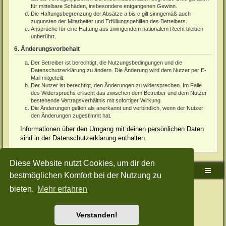
für mittelbare Schäden, insbesondere entgangenen Gewinn.
Die Haftungsbegrenzung der Absätze a bis c gilt sinngemäß auch
zugunsten der Mitarbeiter und Erfüllungsgehilfen des Betreibers.
Ansprüche für eine Haftung aus zwingendem nationalem Recht bleiben
unberührt.
6. Änderungsvorbehalt
Der Betreiber ist berechtigt, die Nutzungsbedingungen und die
Datenschutzerklärung zu ändern. Die Änderung wird dem Nutzer per E-
Mail mitgeteilt.
Der Nutzer ist berechtigt, den Änderungen zu widersprechen. Im Falle
des Widerspruchs erlischt das zwischen dem Betreiber und dem Nutzer
bestehende Vertragsverhältnis mit sofortiger Wirkung.
Die Änderungen gelten als anerkannt und verbindlich, wenn der Nutzer
den Änderungen zugestimmt hat.
Informationen über den Umgang mit deinen persönlichen Daten
sind in der Datenschutzerklärung enthalten.
Diese Website nutzt Cookies, um dir den
Sudden-Strike-Maps.de Hauptseite
Foren-Übersicht
bestmöglichen Komfort bei der Nutzung zu
bieten.
Mehr erfahren
Powered by
phpBB
® Forum Software © phpBB Limited
Deutsche Übersetzung durch
phpBB.de
Style: Green-Style-Split by Joyce&Luna
phpBB-Style-Design
Datenschutz
|
Nutzungsbedingungen
Verstanden!