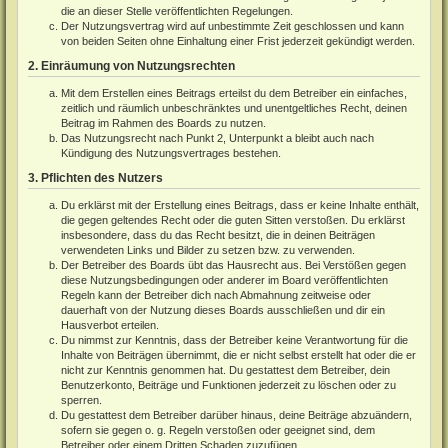
die an dieser Stelle veröffentlichten Regelungen.
Der Nutzungsvertrag wird auf unbestimmte Zeit geschlossen und kann
von beiden Seiten ohne Einhaltung einer Frist jederzeit gekündigt werden.
2. Einräumung von Nutzungsrechten
Mit dem Erstellen eines Beitrags erteilst du dem Betreiber ein einfaches,
zeitlich und räumlich unbeschränktes und unentgeltliches Recht, deinen
Beitrag im Rahmen des Boards zu nutzen.
Das Nutzungsrecht nach Punkt 2, Unterpunkt a bleibt auch nach
Kündigung des Nutzungsvertrages bestehen.
3. Pflichten des Nutzers
Du erklärst mit der Erstellung eines Beitrags, dass er keine Inhalte enthält,
die gegen geltendes Recht oder die guten Sitten verstoßen. Du erklärst
insbesondere, dass du das Recht besitzt, die in deinen Beiträgen
verwendeten Links und Bilder zu setzen bzw. zu verwenden.
Der Betreiber des Boards übt das Hausrecht aus. Bei Verstößen gegen
diese Nutzungsbedingungen oder anderer im Board veröffentlichten
Regeln kann der Betreiber dich nach Abmahnung zeitweise oder
dauerhaft von der Nutzung dieses Boards ausschließen und dir ein
Hausverbot erteilen.
Du nimmst zur Kenntnis, dass der Betreiber keine Verantwortung für die
Inhalte von Beiträgen übernimmt, die er nicht selbst erstellt hat oder die er
nicht zur Kenntnis genommen hat. Du gestattest dem Betreiber, dein
Benutzerkonto, Beiträge und Funktionen jederzeit zu löschen oder zu
sperren.
Du gestattest dem Betreiber darüber hinaus, deine Beiträge abzuändern,
sofern sie gegen o. g. Regeln verstoßen oder geeignet sind, dem
Betreiber oder einem Dritten Schaden zuzufügen.