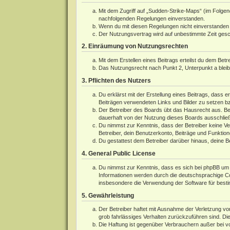
Mit dem Zugriff auf „Sudden-Strike-Maps“ (im Folgen
nachfolgenden Regelungen einverstanden.
Wenn du mit diesen Regelungen nicht einverstanden bi
Der Nutzungsvertrag wird auf unbestimmte Zeit gesch
2. Einräumung von Nutzungsrechten
Mit dem Erstellen eines Beitrags erteilst du dem Bet
Das Nutzungsrecht nach Punkt 2, Unterpunkt a blei
3. Pflichten des Nutzers
Du erklärst mit der Erstellung eines Beitrags, dass e
Beiträgen verwendeten Links und Bilder zu setzen b
Der Betreiber des Boards übt das Hausrecht aus. Be
dauerhaft von der Nutzung dieses Boards ausschließe
Du nimmst zur Kenntnis, dass der Betreiber keine Ver
Betreiber, dein Benutzerkonto, Beiträge und Funktion
Du gestattest dem Betreiber darüber hinaus, deine B
4. General Public License
Du nimmst zur Kenntnis, dass es sich bei phpBB um e
Informationen werden durch die deutschsprachige 
insbesondere die Verwendung der Software für besti
5. Gewährleistung
Der Betreiber haftet mit Ausnahme der Verletzung von
grob fahrlässiges Verhalten zurückzuführen sind. Di
Die Haftung ist gegenüber Verbrauchern außer bei v