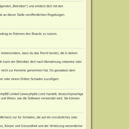
genden „Betreiber“) und erklärst dich mit den
e an dieser Stelle veröffentlichten Regelungen.
n Beitrag im Rahmen des Boards zu nutzen.
st insbesondere, dass du das Recht besitzt, die in deinen
ln kann der Betreiber dich nach Abmahnung zeitweise oder
 er nicht zur Kenntnis genommen hat. Du gestattest dem
iber oder einem Dritten Schaden zuzufügen.
phpBB Limited (
www.phpbb.com
) handelt; deutschsprachige
rt und Weise, wie die Software verwendet wird. Sie können
ichten) nur für Schäden, die auf ein vorsätzliches oder
en, Körper und Gesundheit und der Verletzung wesentlicher