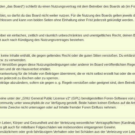
den „das Board“) schließt du einen Nutzungsvertrag mit dem Betreiber des Boards ab (im Fol
st, so darfst du das Board nicht weiter nutzen. Für die Nutzung des Boards gelten jeweils di
lossen und kann von beiden Seiten ohne Einhaltung einer Frist jederzeit gekündigt werden.
reiber ein einfaches, zeitlich und räumlich unbeschränktes und unentgeltliches Recht, deine
bt auch nach Kündigung des Nutzungsvertrages bestehen.
r keine Inhalte enthält, die gegen geltendes Recht oder die guten Sitten verstoßen. Du erklär
zw. zu verwenden.
i Verstößen gegen diese Nutzungsbedingungen oder anderer im Board veröffentlichten Rege
n und dir ein Hausverbot erteilen.
antwortung für die Inhalte von Beiträgen übernimmt, die er nicht selbst erstellt hat oder die
en jederzeit zu löschen oder zu sperren.
eiträge abzuändern, sofern sie gegen o. g. Regeln verstoßen oder geeignet sind, dem Betre
ine unter der „
GNU General Public License v2
“ (GPL) bereitgestellten Foren-Software von 
Community unter
www.phpbb.de
zur Verfügung gestellt. Beide haben keinen Einfluss auf die A
mmte Zwecke nicht untersagen oder auf Inhalte fremder Foren Einfluss nehmen.
 Leben, Körper und Gesundheit und der Verletzung wesentlicher Vertragspflichten (Kardinalpfl
es gilt auch für mittelbare Folgeschäden wie insbesondere entgangenen Gewinn.
orsätzlichem oder grob fahrlässigem Verhalten oder bei Schäden aus der Verletzung von Leb