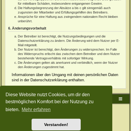
für mittelbare Schäden, insbesondere entgangenen Gewinn.
Die Haftungsbegrenzung der Absätze a bis c gilt sinngemäß auch
zugunsten der Mitarbeiter und Erfüllungsgehilfen des Betreibers.
Ansprüche für eine Haftung aus zwingendem nationalem Recht bleiben
unberührt.
6. Änderungsvorbehalt
Der Betreiber ist berechtigt, die Nutzungsbedingungen und die
Datenschutzerklärung zu ändern. Die Änderung wird dem Nutzer per E-
Mail mitgeteilt.
Der Nutzer ist berechtigt, den Änderungen zu widersprechen. Im Falle
des Widerspruchs erlischt das zwischen dem Betreiber und dem Nutzer
bestehende Vertragsverhältnis mit sofortiger Wirkung.
Die Änderungen gelten als anerkannt und verbindlich, wenn der Nutzer
den Änderungen zugestimmt hat.
Informationen über den Umgang mit deinen persönlichen Daten
sind in der Datenschutzerklärung enthalten.
Diese Website nutzt Cookies, um dir den
Sudden-Strike-Maps.de Hauptseite
Foren-Übersicht
bestmöglichen Komfort bei der Nutzung zu
bieten.
Mehr erfahren
Powered by
phpBB
® Forum Software © phpBB Limited
Deutsche Übersetzung durch
phpBB.de
Style: Green-Style-Split by Joyce&Luna
phpBB-Style-Design
Datenschutz
|
Nutzungsbedingungen
Verstanden!