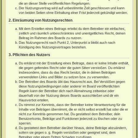
die an dieser Stelle veröffentlichten Regelungen.
Der Nutzungsvertrag wird auf unbestimmte Zeit geschlossen und kann
von beiden Seiten ohne Einhaltung einer Frist jederzeit gekündigt werden.
2. Einräumung von Nutzungsrechten
Mit dem Erstellen eines Beitrags erteilst du dem Betreiber ein einfaches,
zeitlich und räumlich unbeschränktes und unentgeltliches Recht, deinen
Beitrag im Rahmen des Boards zu nutzen.
Das Nutzungsrecht nach Punkt 2, Unterpunkt a bleibt auch nach
Kündigung des Nutzungsvertrages bestehen.
3. Pflichten des Nutzers
Du erklärst mit der Erstellung eines Beitrags, dass er keine Inhalte enthält,
die gegen geltendes Recht oder die guten Sitten verstoßen. Du erklärst
insbesondere, dass du das Recht besitzt, die in deinen Beiträgen
verwendeten Links und Bilder zu setzen bzw. zu verwenden.
Der Betreiber des Boards übt das Hausrecht aus. Bei Verstößen gegen
diese Nutzungsbedingungen oder anderer im Board veröffentlichten
Regeln kann der Betreiber dich nach Abmahnung zeitweise oder
dauerhaft von der Nutzung dieses Boards ausschließen und dir ein
Hausverbot erteilen.
Du nimmst zur Kenntnis, dass der Betreiber keine Verantwortung für die
Inhalte von Beiträgen übernimmt, die er nicht selbst erstellt hat oder die er
nicht zur Kenntnis genommen hat. Du gestattest dem Betreiber, dein
Benutzerkonto, Beiträge und Funktionen jederzeit zu löschen oder zu
sperren.
Du gestattest dem Betreiber darüber hinaus, deine Beiträge abzuändern,
sofern sie gegen o. g. Regeln verstoßen oder geeignet sind, dem
Betreiber oder einem Dritten Schaden zuzufügen.