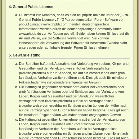
4. General Public License
Du nimmst zur Kenntnis, dass es sich bei phpBB um eine unter der „
GNU
General Public License v2
“ (GPL) bereitgestellten Foren-Software von
phpBB Limited (
www.phpbb.com
) handelt; deutschsprachige
Informationen werden durch die deutschsprachige Community unter
www.phpbb.de
zur Verfügung gestellt. Beide haben keinen Einfluss auf die
Art und Weise, wie die Software verwendet wird. Sie können
insbesondere die Verwendung der Software für bestimmte Zwecke nicht
untersagen oder auf Inhalte fremder Foren Einfluss nehmen.
5. Gewährleistung
Der Betreiber haftet mit Ausnahme der Verletzung von Leben, Körper und
Gesundheit und der Verletzung wesentlicher Vertragspflichten
(Kardinalpflichten) nur für Schäden, die auf ein vorsätzliches oder grob
fahrlässiges Verhalten zurückzuführen sind. Dies gilt auch für mittelbare
Folgeschäden wie insbesondere entgangenen Gewinn.
Die Haftung ist gegenüber Verbrauchern außer bei vorsätzlichem oder
grob fahrlässigem Verhalten oder bei Schäden aus der Verletzung von
Leben, Körper und Gesundheit und der Verletzung wesentlicher
Vertragspflichten (Kardinalpflichten) auf die bei Vertragsschluss
typischerweise vorhersehbaren Schäden und im übrigen der Höhe nach
auf die vertragstypischen Durchschnittsschäden begrenzt. Dies gilt auch
für mittelbare Folgeschäden wie insbesondere entgangenen Gewinn.
Die Haftung ist gegenüber Unternehmern außer bei der Verletzung von
Leben, Körper und Gesundheit oder vorsätzlichem oder grob
fahrlässigem Verhalten des Betreibers auf die bei Vertragsschluss
typischerweise vorhersehbaren Schäden und im Übrigen der Höhe nach
auf die vertragstypischen Durchschnittsschäden begrenzt. Dies gilt auch