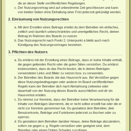
die an dieser Stelle veröffentlichten Regelungen.
Der Nutzungsvertrag wird auf unbestimmte Zeit geschlossen und kann
von beiden Seiten ohne Einhaltung einer Frist jederzeit gekündigt werden.
2. Einräumung von Nutzungsrechten
Mit dem Erstellen eines Beitrags erteilst du dem Betreiber ein einfaches,
zeitlich und räumlich unbeschränktes und unentgeltliches Recht, deinen
Beitrag im Rahmen des Boards zu nutzen.
Das Nutzungsrecht nach Punkt 2, Unterpunkt a bleibt auch nach
Kündigung des Nutzungsvertrages bestehen.
3. Pflichten des Nutzers
Du erklärst mit der Erstellung eines Beitrags, dass er keine Inhalte enthält,
die gegen geltendes Recht oder die guten Sitten verstoßen. Du erklärst
insbesondere, dass du das Recht besitzt, die in deinen Beiträgen
verwendeten Links und Bilder zu setzen bzw. zu verwenden.
Der Betreiber des Boards übt das Hausrecht aus. Bei Verstößen gegen
diese Nutzungsbedingungen oder anderer im Board veröffentlichten
Regeln kann der Betreiber dich nach Abmahnung zeitweise oder
dauerhaft von der Nutzung dieses Boards ausschließen und dir ein
Hausverbot erteilen.
Du nimmst zur Kenntnis, dass der Betreiber keine Verantwortung für die
Inhalte von Beiträgen übernimmt, die er nicht selbst erstellt hat oder die er
nicht zur Kenntnis genommen hat. Du gestattest dem Betreiber, dein
Benutzerkonto, Beiträge und Funktionen jederzeit zu löschen oder zu
sperren.
Du gestattest dem Betreiber darüber hinaus, deine Beiträge abzuändern,
sofern sie gegen o. g. Regeln verstoßen oder geeignet sind, dem
Betreiber oder einem Dritten Schaden zuzufügen.