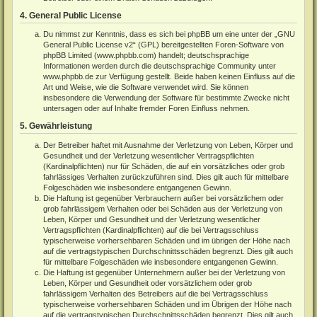
4. General Public License
Du nimmst zur Kenntnis, dass es sich bei phpBB um eine unter der „
GNU
General Public License v2
“ (GPL) bereitgestellten Foren-Software von
phpBB Limited (
www.phpbb.com
) handelt; deutschsprachige
Informationen werden durch die deutschsprachige Community unter
www.phpbb.de
zur Verfügung gestellt. Beide haben keinen Einfluss auf die
Art und Weise, wie die Software verwendet wird. Sie können
insbesondere die Verwendung der Software für bestimmte Zwecke nicht
untersagen oder auf Inhalte fremder Foren Einfluss nehmen.
5. Gewährleistung
Der Betreiber haftet mit Ausnahme der Verletzung von Leben, Körper und
Gesundheit und der Verletzung wesentlicher Vertragspflichten
(Kardinalpflichten) nur für Schäden, die auf ein vorsätzliches oder grob
fahrlässiges Verhalten zurückzuführen sind. Dies gilt auch für mittelbare
Folgeschäden wie insbesondere entgangenen Gewinn.
Die Haftung ist gegenüber Verbrauchern außer bei vorsätzlichem oder
grob fahrlässigem Verhalten oder bei Schäden aus der Verletzung von
Leben, Körper und Gesundheit und der Verletzung wesentlicher
Vertragspflichten (Kardinalpflichten) auf die bei Vertragsschluss
typischerweise vorhersehbaren Schäden und im übrigen der Höhe nach
auf die vertragstypischen Durchschnittsschäden begrenzt. Dies gilt auch
für mittelbare Folgeschäden wie insbesondere entgangenen Gewinn.
Die Haftung ist gegenüber Unternehmern außer bei der Verletzung von
Leben, Körper und Gesundheit oder vorsätzlichem oder grob
fahrlässigem Verhalten des Betreibers auf die bei Vertragsschluss
typischerweise vorhersehbaren Schäden und im Übrigen der Höhe nach
auf die vertragstypischen Durchschnittsschäden begrenzt. Dies gilt auch