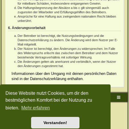
für mittelbare Schäden, insbesondere entgangenen Gewinn.
Die Haftungsbegrenzung der Absätze a bis c gilt sinngemäß auch
zugunsten der Mitarbeiter und Erfüllungsgehilfen des Betreibers.
Ansprüche für eine Haftung aus zwingendem nationalem Recht bleiben
unberührt.
6. Änderungsvorbehalt
Der Betreiber ist berechtigt, die Nutzungsbedingungen und die
Datenschutzerklärung zu ändern. Die Änderung wird dem Nutzer per E-
Mail mitgeteilt.
Der Nutzer ist berechtigt, den Änderungen zu widersprechen. Im Falle
des Widerspruchs erlischt das zwischen dem Betreiber und dem Nutzer
bestehende Vertragsverhältnis mit sofortiger Wirkung.
Die Änderungen gelten als anerkannt und verbindlich, wenn der Nutzer
den Änderungen zugestimmt hat.
Informationen über den Umgang mit deinen persönlichen Daten
sind in der Datenschutzerklärung enthalten.
Diese Website nutzt Cookies, um dir den
Sudden-Strike-Maps.de Hauptseite
Foren-Übersicht
bestmöglichen Komfort bei der Nutzung zu
bieten.
Mehr erfahren
Powered by
phpBB
® Forum Software © phpBB Limited
Deutsche Übersetzung durch
phpBB.de
Style: Green-Style-Split by Joyce&Luna
phpBB-Style-Design
Datenschutz
|
Nutzungsbedingungen
Verstanden!