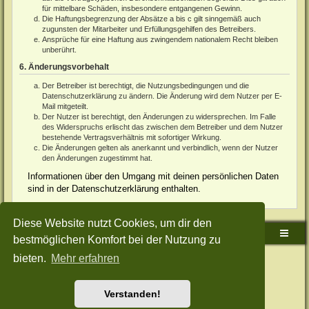
für mittelbare Schäden, insbesondere entgangenen Gewinn.
Die Haftungsbegrenzung der Absätze a bis c gilt sinngemäß auch
zugunsten der Mitarbeiter und Erfüllungsgehilfen des Betreibers.
Ansprüche für eine Haftung aus zwingendem nationalem Recht bleiben
unberührt.
6. Änderungsvorbehalt
Der Betreiber ist berechtigt, die Nutzungsbedingungen und die
Datenschutzerklärung zu ändern. Die Änderung wird dem Nutzer per E-
Mail mitgeteilt.
Der Nutzer ist berechtigt, den Änderungen zu widersprechen. Im Falle
des Widerspruchs erlischt das zwischen dem Betreiber und dem Nutzer
bestehende Vertragsverhältnis mit sofortiger Wirkung.
Die Änderungen gelten als anerkannt und verbindlich, wenn der Nutzer
den Änderungen zugestimmt hat.
Informationen über den Umgang mit deinen persönlichen Daten
sind in der Datenschutzerklärung enthalten.
Diese Website nutzt Cookies, um dir den
Sudden-Strike-Maps.de Hauptseite
Foren-Übersicht
bestmöglichen Komfort bei der Nutzung zu
bieten.
Mehr erfahren
Powered by
phpBB
® Forum Software © phpBB Limited
Deutsche Übersetzung durch
phpBB.de
Style: Green-Style-Split by Joyce&Luna
phpBB-Style-Design
Datenschutz
|
Nutzungsbedingungen
Verstanden!