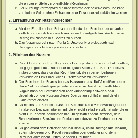
die an dieser Stelle veröffentlichten Regelungen.
Der Nutzungsvertrag wird auf unbestimmte Zeit geschlossen und kann
von beiden Seiten ohne Einhaltung einer Frist jederzeit gekündigt werden.
2. Einräumung von Nutzungsrechten
Mit dem Erstellen eines Beitrags erteilst du dem Betreiber ein einfaches,
zeitlich und räumlich unbeschränktes und unentgeltliches Recht, deinen
Beitrag im Rahmen des Boards zu nutzen.
Das Nutzungsrecht nach Punkt 2, Unterpunkt a bleibt auch nach
Kündigung des Nutzungsvertrages bestehen.
3. Pflichten des Nutzers
Du erklärst mit der Erstellung eines Beitrags, dass er keine Inhalte enthält,
die gegen geltendes Recht oder die guten Sitten verstoßen. Du erklärst
insbesondere, dass du das Recht besitzt, die in deinen Beiträgen
verwendeten Links und Bilder zu setzen bzw. zu verwenden.
Der Betreiber des Boards übt das Hausrecht aus. Bei Verstößen gegen
diese Nutzungsbedingungen oder anderer im Board veröffentlichten
Regeln kann der Betreiber dich nach Abmahnung zeitweise oder
dauerhaft von der Nutzung dieses Boards ausschließen und dir ein
Hausverbot erteilen.
Du nimmst zur Kenntnis, dass der Betreiber keine Verantwortung für die
Inhalte von Beiträgen übernimmt, die er nicht selbst erstellt hat oder die er
nicht zur Kenntnis genommen hat. Du gestattest dem Betreiber, dein
Benutzerkonto, Beiträge und Funktionen jederzeit zu löschen oder zu
sperren.
Du gestattest dem Betreiber darüber hinaus, deine Beiträge abzuändern,
sofern sie gegen o. g. Regeln verstoßen oder geeignet sind, dem
Betreiber oder einem Dritten Schaden zuzufügen.