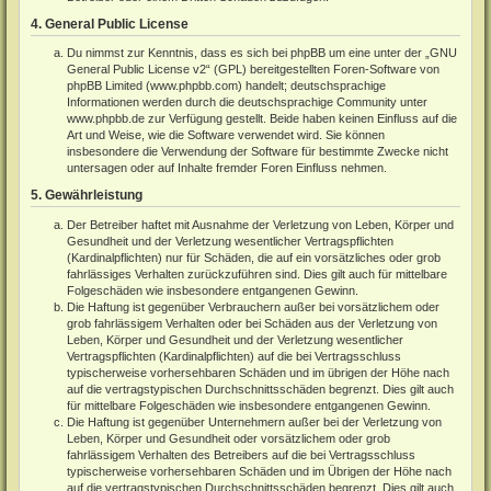
4. General Public License
Du nimmst zur Kenntnis, dass es sich bei phpBB um eine unter der „
GNU
General Public License v2
“ (GPL) bereitgestellten Foren-Software von
phpBB Limited (
www.phpbb.com
) handelt; deutschsprachige
Informationen werden durch die deutschsprachige Community unter
www.phpbb.de
zur Verfügung gestellt. Beide haben keinen Einfluss auf die
Art und Weise, wie die Software verwendet wird. Sie können
insbesondere die Verwendung der Software für bestimmte Zwecke nicht
untersagen oder auf Inhalte fremder Foren Einfluss nehmen.
5. Gewährleistung
Der Betreiber haftet mit Ausnahme der Verletzung von Leben, Körper und
Gesundheit und der Verletzung wesentlicher Vertragspflichten
(Kardinalpflichten) nur für Schäden, die auf ein vorsätzliches oder grob
fahrlässiges Verhalten zurückzuführen sind. Dies gilt auch für mittelbare
Folgeschäden wie insbesondere entgangenen Gewinn.
Die Haftung ist gegenüber Verbrauchern außer bei vorsätzlichem oder
grob fahrlässigem Verhalten oder bei Schäden aus der Verletzung von
Leben, Körper und Gesundheit und der Verletzung wesentlicher
Vertragspflichten (Kardinalpflichten) auf die bei Vertragsschluss
typischerweise vorhersehbaren Schäden und im übrigen der Höhe nach
auf die vertragstypischen Durchschnittsschäden begrenzt. Dies gilt auch
für mittelbare Folgeschäden wie insbesondere entgangenen Gewinn.
Die Haftung ist gegenüber Unternehmern außer bei der Verletzung von
Leben, Körper und Gesundheit oder vorsätzlichem oder grob
fahrlässigem Verhalten des Betreibers auf die bei Vertragsschluss
typischerweise vorhersehbaren Schäden und im Übrigen der Höhe nach
auf die vertragstypischen Durchschnittsschäden begrenzt. Dies gilt auch