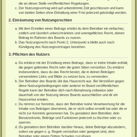
die an dieser Stelle veröffentlichten Regelungen.
Der Nutzungsvertrag wird auf unbestimmte Zeit geschlossen und kann
von beiden Seiten ohne Einhaltung einer Frist jederzeit gekündigt werden.
2. Einräumung von Nutzungsrechten
Mit dem Erstellen eines Beitrags erteilst du dem Betreiber ein einfaches,
zeitlich und räumlich unbeschränktes und unentgeltliches Recht, deinen
Beitrag im Rahmen des Boards zu nutzen.
Das Nutzungsrecht nach Punkt 2, Unterpunkt a bleibt auch nach
Kündigung des Nutzungsvertrages bestehen.
3. Pflichten des Nutzers
Du erklärst mit der Erstellung eines Beitrags, dass er keine Inhalte enthält,
die gegen geltendes Recht oder die guten Sitten verstoßen. Du erklärst
insbesondere, dass du das Recht besitzt, die in deinen Beiträgen
verwendeten Links und Bilder zu setzen bzw. zu verwenden.
Der Betreiber des Boards übt das Hausrecht aus. Bei Verstößen gegen
diese Nutzungsbedingungen oder anderer im Board veröffentlichten
Regeln kann der Betreiber dich nach Abmahnung zeitweise oder
dauerhaft von der Nutzung dieses Boards ausschließen und dir ein
Hausverbot erteilen.
Du nimmst zur Kenntnis, dass der Betreiber keine Verantwortung für die
Inhalte von Beiträgen übernimmt, die er nicht selbst erstellt hat oder die er
nicht zur Kenntnis genommen hat. Du gestattest dem Betreiber, dein
Benutzerkonto, Beiträge und Funktionen jederzeit zu löschen oder zu
sperren.
Du gestattest dem Betreiber darüber hinaus, deine Beiträge abzuändern,
sofern sie gegen o. g. Regeln verstoßen oder geeignet sind, dem
Betreiber oder einem Dritten Schaden zuzufügen.