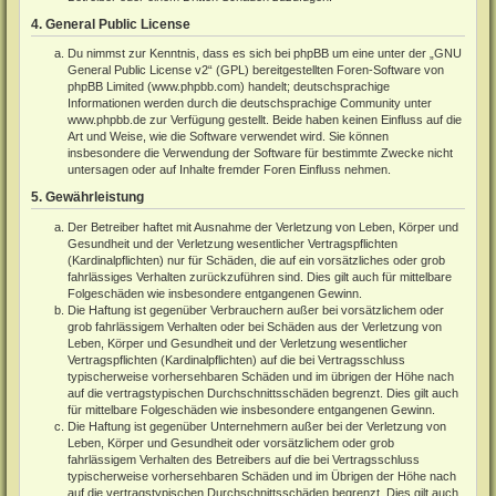
4. General Public License
Du nimmst zur Kenntnis, dass es sich bei phpBB um eine unter der „
GNU
General Public License v2
“ (GPL) bereitgestellten Foren-Software von
phpBB Limited (
www.phpbb.com
) handelt; deutschsprachige
Informationen werden durch die deutschsprachige Community unter
www.phpbb.de
zur Verfügung gestellt. Beide haben keinen Einfluss auf die
Art und Weise, wie die Software verwendet wird. Sie können
insbesondere die Verwendung der Software für bestimmte Zwecke nicht
untersagen oder auf Inhalte fremder Foren Einfluss nehmen.
5. Gewährleistung
Der Betreiber haftet mit Ausnahme der Verletzung von Leben, Körper und
Gesundheit und der Verletzung wesentlicher Vertragspflichten
(Kardinalpflichten) nur für Schäden, die auf ein vorsätzliches oder grob
fahrlässiges Verhalten zurückzuführen sind. Dies gilt auch für mittelbare
Folgeschäden wie insbesondere entgangenen Gewinn.
Die Haftung ist gegenüber Verbrauchern außer bei vorsätzlichem oder
grob fahrlässigem Verhalten oder bei Schäden aus der Verletzung von
Leben, Körper und Gesundheit und der Verletzung wesentlicher
Vertragspflichten (Kardinalpflichten) auf die bei Vertragsschluss
typischerweise vorhersehbaren Schäden und im übrigen der Höhe nach
auf die vertragstypischen Durchschnittsschäden begrenzt. Dies gilt auch
für mittelbare Folgeschäden wie insbesondere entgangenen Gewinn.
Die Haftung ist gegenüber Unternehmern außer bei der Verletzung von
Leben, Körper und Gesundheit oder vorsätzlichem oder grob
fahrlässigem Verhalten des Betreibers auf die bei Vertragsschluss
typischerweise vorhersehbaren Schäden und im Übrigen der Höhe nach
auf die vertragstypischen Durchschnittsschäden begrenzt. Dies gilt auch