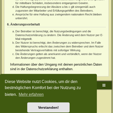
für mittelbare Schäden, insbesondere entgangenen Gewinn.
Die Haftungsbegrenzung der Absätze a bis c gilt sinngemäß auch
zugunsten der Mitarbeiter und Erfüllungsgehilfen des Betreibers.
Ansprüche für eine Haftung aus zwingendem nationalem Recht bleiben
unberührt.
6. Änderungsvorbehalt
Der Betreiber ist berechtigt, die Nutzungsbedingungen und die
Datenschutzerklärung zu ändern. Die Änderung wird dem Nutzer per E-
Mail mitgeteilt.
Der Nutzer ist berechtigt, den Änderungen zu widersprechen. Im Falle
des Widerspruchs erlischt das zwischen dem Betreiber und dem Nutzer
bestehende Vertragsverhältnis mit sofortiger Wirkung.
Die Änderungen gelten als anerkannt und verbindlich, wenn der Nutzer
den Änderungen zugestimmt hat.
Informationen über den Umgang mit deinen persönlichen Daten
sind in der Datenschutzerklärung enthalten.
Diese Website nutzt Cookies, um dir den
Sudden-Strike-Maps.de Hauptseite
Foren-Übersicht
bestmöglichen Komfort bei der Nutzung zu
bieten.
Mehr erfahren
Powered by
phpBB
® Forum Software © phpBB Limited
Deutsche Übersetzung durch
phpBB.de
Style: Green-Style-Split by Joyce&Luna
phpBB-Style-Design
Datenschutz
|
Nutzungsbedingungen
Verstanden!