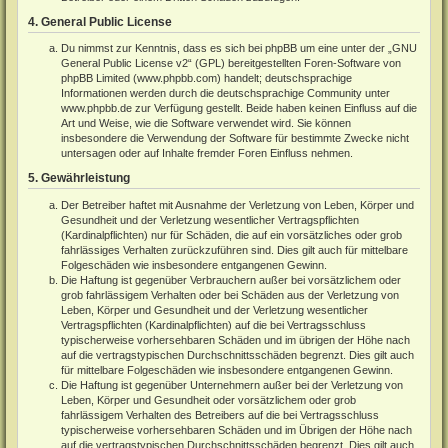
4. General Public License
Du nimmst zur Kenntnis, dass es sich bei phpBB um eine unter der „
GNU
General Public License v2
“ (GPL) bereitgestellten Foren-Software von
phpBB Limited (
www.phpbb.com
) handelt; deutschsprachige
Informationen werden durch die deutschsprachige Community unter
www.phpbb.de
zur Verfügung gestellt. Beide haben keinen Einfluss auf die
Art und Weise, wie die Software verwendet wird. Sie können
insbesondere die Verwendung der Software für bestimmte Zwecke nicht
untersagen oder auf Inhalte fremder Foren Einfluss nehmen.
5. Gewährleistung
Der Betreiber haftet mit Ausnahme der Verletzung von Leben, Körper und
Gesundheit und der Verletzung wesentlicher Vertragspflichten
(Kardinalpflichten) nur für Schäden, die auf ein vorsätzliches oder grob
fahrlässiges Verhalten zurückzuführen sind. Dies gilt auch für mittelbare
Folgeschäden wie insbesondere entgangenen Gewinn.
Die Haftung ist gegenüber Verbrauchern außer bei vorsätzlichem oder
grob fahrlässigem Verhalten oder bei Schäden aus der Verletzung von
Leben, Körper und Gesundheit und der Verletzung wesentlicher
Vertragspflichten (Kardinalpflichten) auf die bei Vertragsschluss
typischerweise vorhersehbaren Schäden und im übrigen der Höhe nach
auf die vertragstypischen Durchschnittsschäden begrenzt. Dies gilt auch
für mittelbare Folgeschäden wie insbesondere entgangenen Gewinn.
Die Haftung ist gegenüber Unternehmern außer bei der Verletzung von
Leben, Körper und Gesundheit oder vorsätzlichem oder grob
fahrlässigem Verhalten des Betreibers auf die bei Vertragsschluss
typischerweise vorhersehbaren Schäden und im Übrigen der Höhe nach
auf die vertragstypischen Durchschnittsschäden begrenzt. Dies gilt auch