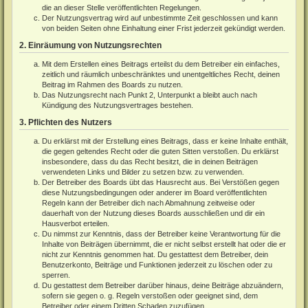
die an dieser Stelle veröffentlichten Regelungen.
Der Nutzungsvertrag wird auf unbestimmte Zeit geschlossen und kann
von beiden Seiten ohne Einhaltung einer Frist jederzeit gekündigt werden.
2. Einräumung von Nutzungsrechten
Mit dem Erstellen eines Beitrags erteilst du dem Betreiber ein einfaches,
zeitlich und räumlich unbeschränktes und unentgeltliches Recht, deinen
Beitrag im Rahmen des Boards zu nutzen.
Das Nutzungsrecht nach Punkt 2, Unterpunkt a bleibt auch nach
Kündigung des Nutzungsvertrages bestehen.
3. Pflichten des Nutzers
Du erklärst mit der Erstellung eines Beitrags, dass er keine Inhalte enthält,
die gegen geltendes Recht oder die guten Sitten verstoßen. Du erklärst
insbesondere, dass du das Recht besitzt, die in deinen Beiträgen
verwendeten Links und Bilder zu setzen bzw. zu verwenden.
Der Betreiber des Boards übt das Hausrecht aus. Bei Verstößen gegen
diese Nutzungsbedingungen oder anderer im Board veröffentlichten
Regeln kann der Betreiber dich nach Abmahnung zeitweise oder
dauerhaft von der Nutzung dieses Boards ausschließen und dir ein
Hausverbot erteilen.
Du nimmst zur Kenntnis, dass der Betreiber keine Verantwortung für die
Inhalte von Beiträgen übernimmt, die er nicht selbst erstellt hat oder die er
nicht zur Kenntnis genommen hat. Du gestattest dem Betreiber, dein
Benutzerkonto, Beiträge und Funktionen jederzeit zu löschen oder zu
sperren.
Du gestattest dem Betreiber darüber hinaus, deine Beiträge abzuändern,
sofern sie gegen o. g. Regeln verstoßen oder geeignet sind, dem
Betreiber oder einem Dritten Schaden zuzufügen.