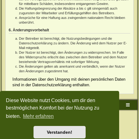
für mittelbare Schäden, insbesondere entgangenen Gewinn.
Die Haftungsbegrenzung der Absätze a bis c gilt sinngemäß auch
zugunsten der Mitarbeiter und Erfüllungsgehilfen des Betreibers.
Ansprüche für eine Haftung aus zwingendem nationalem Recht bleiben
unberührt.
6. Änderungsvorbehalt
Der Betreiber ist berechtigt, die Nutzungsbedingungen und die
Datenschutzerklärung zu ändern. Die Änderung wird dem Nutzer per E-
Mail mitgeteilt.
Der Nutzer ist berechtigt, den Änderungen zu widersprechen. Im Falle
des Widerspruchs erlischt das zwischen dem Betreiber und dem Nutzer
bestehende Vertragsverhältnis mit sofortiger Wirkung.
Die Änderungen gelten als anerkannt und verbindlich, wenn der Nutzer
den Änderungen zugestimmt hat.
Informationen über den Umgang mit deinen persönlichen Daten
sind in der Datenschutzerklärung enthalten.
Diese Website nutzt Cookies, um dir den
Sudden-Strike-Maps.de Hauptseite
Foren-Übersicht
bestmöglichen Komfort bei der Nutzung zu
bieten.
Mehr erfahren
Powered by
phpBB
® Forum Software © phpBB Limited
Deutsche Übersetzung durch
phpBB.de
Style: Green-Style-Split by Joyce&Luna
phpBB-Style-Design
Datenschutz
|
Nutzungsbedingungen
Verstanden!