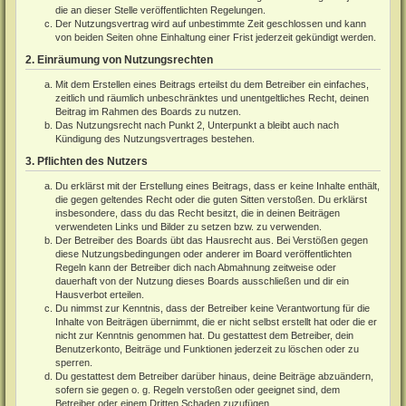
die an dieser Stelle veröffentlichten Regelungen.
Der Nutzungsvertrag wird auf unbestimmte Zeit geschlossen und kann
von beiden Seiten ohne Einhaltung einer Frist jederzeit gekündigt werden.
2. Einräumung von Nutzungsrechten
Mit dem Erstellen eines Beitrags erteilst du dem Betreiber ein einfaches,
zeitlich und räumlich unbeschränktes und unentgeltliches Recht, deinen
Beitrag im Rahmen des Boards zu nutzen.
Das Nutzungsrecht nach Punkt 2, Unterpunkt a bleibt auch nach
Kündigung des Nutzungsvertrages bestehen.
3. Pflichten des Nutzers
Du erklärst mit der Erstellung eines Beitrags, dass er keine Inhalte enthält,
die gegen geltendes Recht oder die guten Sitten verstoßen. Du erklärst
insbesondere, dass du das Recht besitzt, die in deinen Beiträgen
verwendeten Links und Bilder zu setzen bzw. zu verwenden.
Der Betreiber des Boards übt das Hausrecht aus. Bei Verstößen gegen
diese Nutzungsbedingungen oder anderer im Board veröffentlichten
Regeln kann der Betreiber dich nach Abmahnung zeitweise oder
dauerhaft von der Nutzung dieses Boards ausschließen und dir ein
Hausverbot erteilen.
Du nimmst zur Kenntnis, dass der Betreiber keine Verantwortung für die
Inhalte von Beiträgen übernimmt, die er nicht selbst erstellt hat oder die er
nicht zur Kenntnis genommen hat. Du gestattest dem Betreiber, dein
Benutzerkonto, Beiträge und Funktionen jederzeit zu löschen oder zu
sperren.
Du gestattest dem Betreiber darüber hinaus, deine Beiträge abzuändern,
sofern sie gegen o. g. Regeln verstoßen oder geeignet sind, dem
Betreiber oder einem Dritten Schaden zuzufügen.