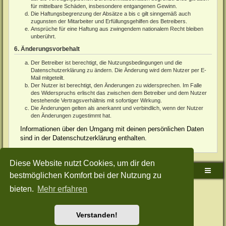
für mittelbare Schäden, insbesondere entgangenen Gewinn.
Die Haftungsbegrenzung der Absätze a bis c gilt sinngemäß auch
zugunsten der Mitarbeiter und Erfüllungsgehilfen des Betreibers.
Ansprüche für eine Haftung aus zwingendem nationalem Recht bleiben
unberührt.
6. Änderungsvorbehalt
Der Betreiber ist berechtigt, die Nutzungsbedingungen und die
Datenschutzerklärung zu ändern. Die Änderung wird dem Nutzer per E-
Mail mitgeteilt.
Der Nutzer ist berechtigt, den Änderungen zu widersprechen. Im Falle
des Widerspruchs erlischt das zwischen dem Betreiber und dem Nutzer
bestehende Vertragsverhältnis mit sofortiger Wirkung.
Die Änderungen gelten als anerkannt und verbindlich, wenn der Nutzer
den Änderungen zugestimmt hat.
Informationen über den Umgang mit deinen persönlichen Daten
sind in der Datenschutzerklärung enthalten.
Diese Website nutzt Cookies, um dir den
Sudden-Strike-Maps.de Hauptseite
Foren-Übersicht
bestmöglichen Komfort bei der Nutzung zu
bieten.
Mehr erfahren
Powered by
phpBB
® Forum Software © phpBB Limited
Deutsche Übersetzung durch
phpBB.de
Style: Green-Style-Split by Joyce&Luna
phpBB-Style-Design
Datenschutz
|
Nutzungsbedingungen
Verstanden!