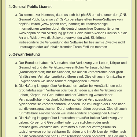
4. General Public License
Du nimmst zur Kenntnis, dass es sich bei phpBB um eine unter der „
GNU
General Public License v2
“ (GPL) bereitgestellten Foren-Software von
phpBB Limited (
www.phpbb.com
) handelt; deutschsprachige
Informationen werden durch die deutschsprachige Community unter
www.phpbb.de
zur Verfügung gestellt. Beide haben keinen Einfluss auf die
Art und Weise, wie die Software verwendet wird. Sie können
insbesondere die Verwendung der Software für bestimmte Zwecke nicht
untersagen oder auf Inhalte fremder Foren Einfluss nehmen.
5. Gewährleistung
Der Betreiber haftet mit Ausnahme der Verletzung von Leben, Körper und
Gesundheit und der Verletzung wesentlicher Vertragspflichten
(Kardinalpflichten) nur für Schäden, die auf ein vorsätzliches oder grob
fahrlässiges Verhalten zurückzuführen sind. Dies gilt auch für mittelbare
Folgeschäden wie insbesondere entgangenen Gewinn.
Die Haftung ist gegenüber Verbrauchern außer bei vorsätzlichem oder
grob fahrlässigem Verhalten oder bei Schäden aus der Verletzung von
Leben, Körper und Gesundheit und der Verletzung wesentlicher
Vertragspflichten (Kardinalpflichten) auf die bei Vertragsschluss
typischerweise vorhersehbaren Schäden und im übrigen der Höhe nach
auf die vertragstypischen Durchschnittsschäden begrenzt. Dies gilt auch
für mittelbare Folgeschäden wie insbesondere entgangenen Gewinn.
Die Haftung ist gegenüber Unternehmern außer bei der Verletzung von
Leben, Körper und Gesundheit oder vorsätzlichem oder grob
fahrlässigem Verhalten des Betreibers auf die bei Vertragsschluss
typischerweise vorhersehbaren Schäden und im Übrigen der Höhe nach
auf die vertragstypischen Durchschnittsschäden begrenzt. Dies gilt auch