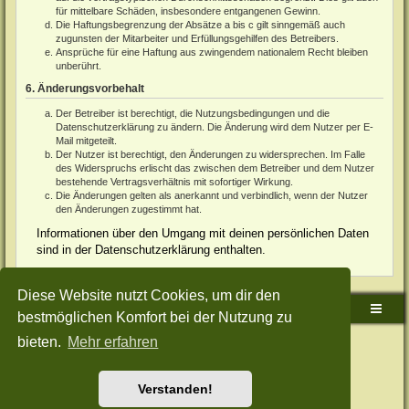
für mittelbare Schäden, insbesondere entgangenen Gewinn.
Die Haftungsbegrenzung der Absätze a bis c gilt sinngemäß auch
zugunsten der Mitarbeiter und Erfüllungsgehilfen des Betreibers.
Ansprüche für eine Haftung aus zwingendem nationalem Recht bleiben
unberührt.
6. Änderungsvorbehalt
Der Betreiber ist berechtigt, die Nutzungsbedingungen und die
Datenschutzerklärung zu ändern. Die Änderung wird dem Nutzer per E-
Mail mitgeteilt.
Der Nutzer ist berechtigt, den Änderungen zu widersprechen. Im Falle
des Widerspruchs erlischt das zwischen dem Betreiber und dem Nutzer
bestehende Vertragsverhältnis mit sofortiger Wirkung.
Die Änderungen gelten als anerkannt und verbindlich, wenn der Nutzer
den Änderungen zugestimmt hat.
Informationen über den Umgang mit deinen persönlichen Daten
sind in der Datenschutzerklärung enthalten.
Diese Website nutzt Cookies, um dir den
Sudden-Strike-Maps.de Hauptseite
Foren-Übersicht
bestmöglichen Komfort bei der Nutzung zu
bieten.
Mehr erfahren
Powered by
phpBB
® Forum Software © phpBB Limited
Deutsche Übersetzung durch
phpBB.de
Style: Green-Style-Split by Joyce&Luna
phpBB-Style-Design
Datenschutz
|
Nutzungsbedingungen
Verstanden!