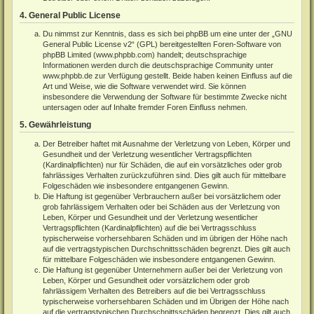
4. General Public License
Du nimmst zur Kenntnis, dass es sich bei phpBB um eine unter der „
GNU
General Public License v2
“ (GPL) bereitgestellten Foren-Software von
phpBB Limited (
www.phpbb.com
) handelt; deutschsprachige
Informationen werden durch die deutschsprachige Community unter
www.phpbb.de
zur Verfügung gestellt. Beide haben keinen Einfluss auf die
Art und Weise, wie die Software verwendet wird. Sie können
insbesondere die Verwendung der Software für bestimmte Zwecke nicht
untersagen oder auf Inhalte fremder Foren Einfluss nehmen.
5. Gewährleistung
Der Betreiber haftet mit Ausnahme der Verletzung von Leben, Körper und
Gesundheit und der Verletzung wesentlicher Vertragspflichten
(Kardinalpflichten) nur für Schäden, die auf ein vorsätzliches oder grob
fahrlässiges Verhalten zurückzuführen sind. Dies gilt auch für mittelbare
Folgeschäden wie insbesondere entgangenen Gewinn.
Die Haftung ist gegenüber Verbrauchern außer bei vorsätzlichem oder
grob fahrlässigem Verhalten oder bei Schäden aus der Verletzung von
Leben, Körper und Gesundheit und der Verletzung wesentlicher
Vertragspflichten (Kardinalpflichten) auf die bei Vertragsschluss
typischerweise vorhersehbaren Schäden und im übrigen der Höhe nach
auf die vertragstypischen Durchschnittsschäden begrenzt. Dies gilt auch
für mittelbare Folgeschäden wie insbesondere entgangenen Gewinn.
Die Haftung ist gegenüber Unternehmern außer bei der Verletzung von
Leben, Körper und Gesundheit oder vorsätzlichem oder grob
fahrlässigem Verhalten des Betreibers auf die bei Vertragsschluss
typischerweise vorhersehbaren Schäden und im Übrigen der Höhe nach
auf die vertragstypischen Durchschnittsschäden begrenzt. Dies gilt auch