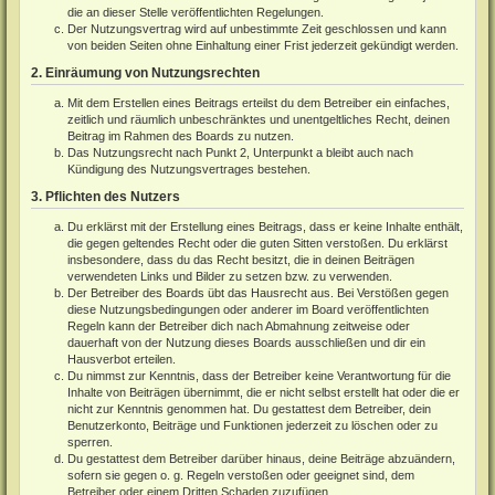
die an dieser Stelle veröffentlichten Regelungen.
Der Nutzungsvertrag wird auf unbestimmte Zeit geschlossen und kann
von beiden Seiten ohne Einhaltung einer Frist jederzeit gekündigt werden.
2. Einräumung von Nutzungsrechten
Mit dem Erstellen eines Beitrags erteilst du dem Betreiber ein einfaches,
zeitlich und räumlich unbeschränktes und unentgeltliches Recht, deinen
Beitrag im Rahmen des Boards zu nutzen.
Das Nutzungsrecht nach Punkt 2, Unterpunkt a bleibt auch nach
Kündigung des Nutzungsvertrages bestehen.
3. Pflichten des Nutzers
Du erklärst mit der Erstellung eines Beitrags, dass er keine Inhalte enthält,
die gegen geltendes Recht oder die guten Sitten verstoßen. Du erklärst
insbesondere, dass du das Recht besitzt, die in deinen Beiträgen
verwendeten Links und Bilder zu setzen bzw. zu verwenden.
Der Betreiber des Boards übt das Hausrecht aus. Bei Verstößen gegen
diese Nutzungsbedingungen oder anderer im Board veröffentlichten
Regeln kann der Betreiber dich nach Abmahnung zeitweise oder
dauerhaft von der Nutzung dieses Boards ausschließen und dir ein
Hausverbot erteilen.
Du nimmst zur Kenntnis, dass der Betreiber keine Verantwortung für die
Inhalte von Beiträgen übernimmt, die er nicht selbst erstellt hat oder die er
nicht zur Kenntnis genommen hat. Du gestattest dem Betreiber, dein
Benutzerkonto, Beiträge und Funktionen jederzeit zu löschen oder zu
sperren.
Du gestattest dem Betreiber darüber hinaus, deine Beiträge abzuändern,
sofern sie gegen o. g. Regeln verstoßen oder geeignet sind, dem
Betreiber oder einem Dritten Schaden zuzufügen.