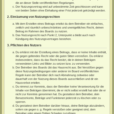
die an dieser Stelle veröffentlichten Regelungen.
Der Nutzungsvertrag wird auf unbestimmte Zeit geschlossen und kann
von beiden Seiten ohne Einhaltung einer Frist jederzeit gekündigt werden.
2. Einräumung von Nutzungsrechten
Mit dem Erstellen eines Beitrags erteilst du dem Betreiber ein einfaches,
zeitlich und räumlich unbeschränktes und unentgeltliches Recht, deinen
Beitrag im Rahmen des Boards zu nutzen.
Das Nutzungsrecht nach Punkt 2, Unterpunkt a bleibt auch nach
Kündigung des Nutzungsvertrages bestehen.
3. Pflichten des Nutzers
Du erklärst mit der Erstellung eines Beitrags, dass er keine Inhalte enthält,
die gegen geltendes Recht oder die guten Sitten verstoßen. Du erklärst
insbesondere, dass du das Recht besitzt, die in deinen Beiträgen
verwendeten Links und Bilder zu setzen bzw. zu verwenden.
Der Betreiber des Boards übt das Hausrecht aus. Bei Verstößen gegen
diese Nutzungsbedingungen oder anderer im Board veröffentlichten
Regeln kann der Betreiber dich nach Abmahnung zeitweise oder
dauerhaft von der Nutzung dieses Boards ausschließen und dir ein
Hausverbot erteilen.
Du nimmst zur Kenntnis, dass der Betreiber keine Verantwortung für die
Inhalte von Beiträgen übernimmt, die er nicht selbst erstellt hat oder die er
nicht zur Kenntnis genommen hat. Du gestattest dem Betreiber, dein
Benutzerkonto, Beiträge und Funktionen jederzeit zu löschen oder zu
sperren.
Du gestattest dem Betreiber darüber hinaus, deine Beiträge abzuändern,
sofern sie gegen o. g. Regeln verstoßen oder geeignet sind, dem
Betreiber oder einem Dritten Schaden zuzufügen.