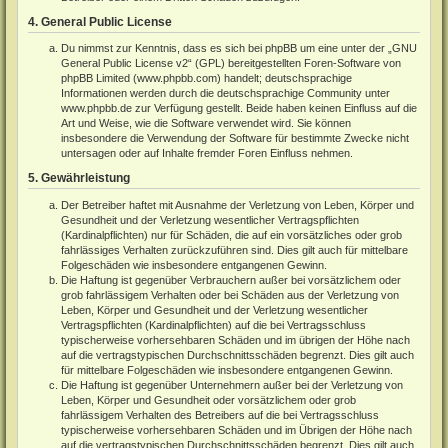
4. General Public License
Du nimmst zur Kenntnis, dass es sich bei phpBB um eine unter der „
GNU
General Public License v2
“ (GPL) bereitgestellten Foren-Software von
phpBB Limited (
www.phpbb.com
) handelt; deutschsprachige
Informationen werden durch die deutschsprachige Community unter
www.phpbb.de
zur Verfügung gestellt. Beide haben keinen Einfluss auf die
Art und Weise, wie die Software verwendet wird. Sie können
insbesondere die Verwendung der Software für bestimmte Zwecke nicht
untersagen oder auf Inhalte fremder Foren Einfluss nehmen.
5. Gewährleistung
Der Betreiber haftet mit Ausnahme der Verletzung von Leben, Körper und
Gesundheit und der Verletzung wesentlicher Vertragspflichten
(Kardinalpflichten) nur für Schäden, die auf ein vorsätzliches oder grob
fahrlässiges Verhalten zurückzuführen sind. Dies gilt auch für mittelbare
Folgeschäden wie insbesondere entgangenen Gewinn.
Die Haftung ist gegenüber Verbrauchern außer bei vorsätzlichem oder
grob fahrlässigem Verhalten oder bei Schäden aus der Verletzung von
Leben, Körper und Gesundheit und der Verletzung wesentlicher
Vertragspflichten (Kardinalpflichten) auf die bei Vertragsschluss
typischerweise vorhersehbaren Schäden und im übrigen der Höhe nach
auf die vertragstypischen Durchschnittsschäden begrenzt. Dies gilt auch
für mittelbare Folgeschäden wie insbesondere entgangenen Gewinn.
Die Haftung ist gegenüber Unternehmern außer bei der Verletzung von
Leben, Körper und Gesundheit oder vorsätzlichem oder grob
fahrlässigem Verhalten des Betreibers auf die bei Vertragsschluss
typischerweise vorhersehbaren Schäden und im Übrigen der Höhe nach
auf die vertragstypischen Durchschnittsschäden begrenzt. Dies gilt auch