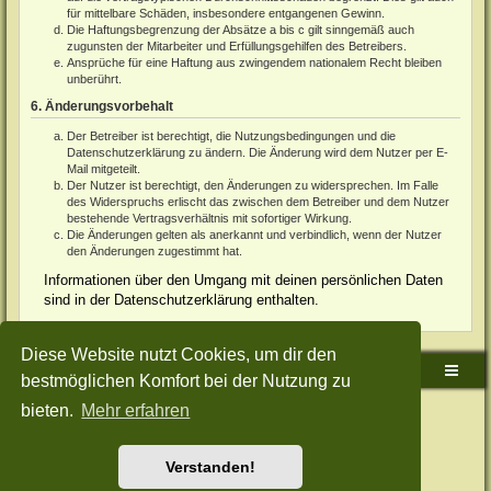
für mittelbare Schäden, insbesondere entgangenen Gewinn.
Die Haftungsbegrenzung der Absätze a bis c gilt sinngemäß auch
zugunsten der Mitarbeiter und Erfüllungsgehilfen des Betreibers.
Ansprüche für eine Haftung aus zwingendem nationalem Recht bleiben
unberührt.
6. Änderungsvorbehalt
Der Betreiber ist berechtigt, die Nutzungsbedingungen und die
Datenschutzerklärung zu ändern. Die Änderung wird dem Nutzer per E-
Mail mitgeteilt.
Der Nutzer ist berechtigt, den Änderungen zu widersprechen. Im Falle
des Widerspruchs erlischt das zwischen dem Betreiber und dem Nutzer
bestehende Vertragsverhältnis mit sofortiger Wirkung.
Die Änderungen gelten als anerkannt und verbindlich, wenn der Nutzer
den Änderungen zugestimmt hat.
Informationen über den Umgang mit deinen persönlichen Daten
sind in der Datenschutzerklärung enthalten.
Diese Website nutzt Cookies, um dir den
Sudden-Strike-Maps.de Hauptseite
Foren-Übersicht
bestmöglichen Komfort bei der Nutzung zu
bieten.
Mehr erfahren
Powered by
phpBB
® Forum Software © phpBB Limited
Deutsche Übersetzung durch
phpBB.de
Style: Green-Style-Split by Joyce&Luna
phpBB-Style-Design
Datenschutz
|
Nutzungsbedingungen
Verstanden!