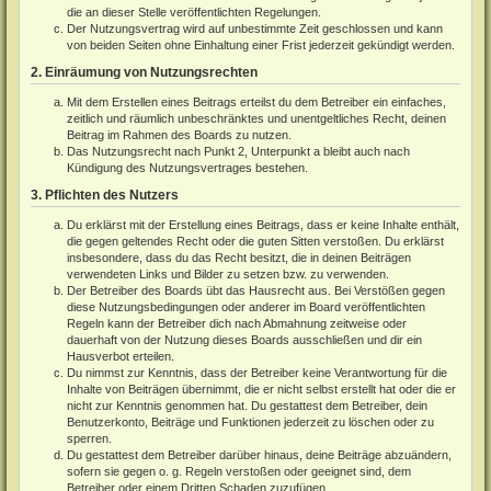
die an dieser Stelle veröffentlichten Regelungen.
Der Nutzungsvertrag wird auf unbestimmte Zeit geschlossen und kann
von beiden Seiten ohne Einhaltung einer Frist jederzeit gekündigt werden.
2. Einräumung von Nutzungsrechten
Mit dem Erstellen eines Beitrags erteilst du dem Betreiber ein einfaches,
zeitlich und räumlich unbeschränktes und unentgeltliches Recht, deinen
Beitrag im Rahmen des Boards zu nutzen.
Das Nutzungsrecht nach Punkt 2, Unterpunkt a bleibt auch nach
Kündigung des Nutzungsvertrages bestehen.
3. Pflichten des Nutzers
Du erklärst mit der Erstellung eines Beitrags, dass er keine Inhalte enthält,
die gegen geltendes Recht oder die guten Sitten verstoßen. Du erklärst
insbesondere, dass du das Recht besitzt, die in deinen Beiträgen
verwendeten Links und Bilder zu setzen bzw. zu verwenden.
Der Betreiber des Boards übt das Hausrecht aus. Bei Verstößen gegen
diese Nutzungsbedingungen oder anderer im Board veröffentlichten
Regeln kann der Betreiber dich nach Abmahnung zeitweise oder
dauerhaft von der Nutzung dieses Boards ausschließen und dir ein
Hausverbot erteilen.
Du nimmst zur Kenntnis, dass der Betreiber keine Verantwortung für die
Inhalte von Beiträgen übernimmt, die er nicht selbst erstellt hat oder die er
nicht zur Kenntnis genommen hat. Du gestattest dem Betreiber, dein
Benutzerkonto, Beiträge und Funktionen jederzeit zu löschen oder zu
sperren.
Du gestattest dem Betreiber darüber hinaus, deine Beiträge abzuändern,
sofern sie gegen o. g. Regeln verstoßen oder geeignet sind, dem
Betreiber oder einem Dritten Schaden zuzufügen.