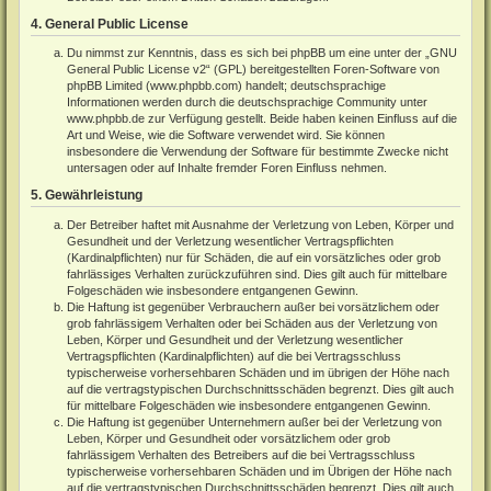
4. General Public License
Du nimmst zur Kenntnis, dass es sich bei phpBB um eine unter der „
GNU
General Public License v2
“ (GPL) bereitgestellten Foren-Software von
phpBB Limited (
www.phpbb.com
) handelt; deutschsprachige
Informationen werden durch die deutschsprachige Community unter
www.phpbb.de
zur Verfügung gestellt. Beide haben keinen Einfluss auf die
Art und Weise, wie die Software verwendet wird. Sie können
insbesondere die Verwendung der Software für bestimmte Zwecke nicht
untersagen oder auf Inhalte fremder Foren Einfluss nehmen.
5. Gewährleistung
Der Betreiber haftet mit Ausnahme der Verletzung von Leben, Körper und
Gesundheit und der Verletzung wesentlicher Vertragspflichten
(Kardinalpflichten) nur für Schäden, die auf ein vorsätzliches oder grob
fahrlässiges Verhalten zurückzuführen sind. Dies gilt auch für mittelbare
Folgeschäden wie insbesondere entgangenen Gewinn.
Die Haftung ist gegenüber Verbrauchern außer bei vorsätzlichem oder
grob fahrlässigem Verhalten oder bei Schäden aus der Verletzung von
Leben, Körper und Gesundheit und der Verletzung wesentlicher
Vertragspflichten (Kardinalpflichten) auf die bei Vertragsschluss
typischerweise vorhersehbaren Schäden und im übrigen der Höhe nach
auf die vertragstypischen Durchschnittsschäden begrenzt. Dies gilt auch
für mittelbare Folgeschäden wie insbesondere entgangenen Gewinn.
Die Haftung ist gegenüber Unternehmern außer bei der Verletzung von
Leben, Körper und Gesundheit oder vorsätzlichem oder grob
fahrlässigem Verhalten des Betreibers auf die bei Vertragsschluss
typischerweise vorhersehbaren Schäden und im Übrigen der Höhe nach
auf die vertragstypischen Durchschnittsschäden begrenzt. Dies gilt auch