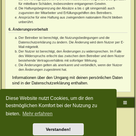
für mittelbare Schäden, insbesondere entgangenen Gewinn.
Die Haftungsbegrenzung der Absätze a bis c gilt sinngemäß auch
zugunsten der Mitarbeiter und Erfüllungsgehilfen des Betreibers.
Ansprüche für eine Haftung aus zwingendem nationalem Recht bleiben
unberührt.
6. Änderungsvorbehalt
Der Betreiber ist berechtigt, die Nutzungsbedingungen und die
Datenschutzerklärung zu ändern. Die Änderung wird dem Nutzer per E-
Mail mitgeteilt.
Der Nutzer ist berechtigt, den Änderungen zu widersprechen. Im Falle
des Widerspruchs erlischt das zwischen dem Betreiber und dem Nutzer
bestehende Vertragsverhältnis mit sofortiger Wirkung.
Die Änderungen gelten als anerkannt und verbindlich, wenn der Nutzer
den Änderungen zugestimmt hat.
Informationen über den Umgang mit deinen persönlichen Daten
sind in der Datenschutzerklärung enthalten.
Diese Website nutzt Cookies, um dir den
Sudden-Strike-Maps.de Hauptseite
Foren-Übersicht
bestmöglichen Komfort bei der Nutzung zu
bieten.
Mehr erfahren
Powered by
phpBB
® Forum Software © phpBB Limited
Deutsche Übersetzung durch
phpBB.de
Style: Green-Style-Split by Joyce&Luna
phpBB-Style-Design
Datenschutz
|
Nutzungsbedingungen
Verstanden!