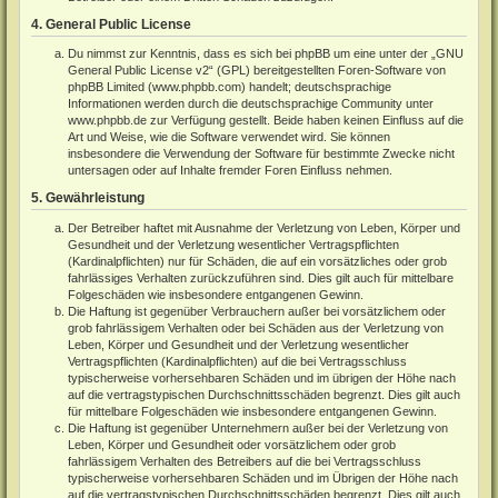
4. General Public License
Du nimmst zur Kenntnis, dass es sich bei phpBB um eine unter der „
GNU
General Public License v2
“ (GPL) bereitgestellten Foren-Software von
phpBB Limited (
www.phpbb.com
) handelt; deutschsprachige
Informationen werden durch die deutschsprachige Community unter
www.phpbb.de
zur Verfügung gestellt. Beide haben keinen Einfluss auf die
Art und Weise, wie die Software verwendet wird. Sie können
insbesondere die Verwendung der Software für bestimmte Zwecke nicht
untersagen oder auf Inhalte fremder Foren Einfluss nehmen.
5. Gewährleistung
Der Betreiber haftet mit Ausnahme der Verletzung von Leben, Körper und
Gesundheit und der Verletzung wesentlicher Vertragspflichten
(Kardinalpflichten) nur für Schäden, die auf ein vorsätzliches oder grob
fahrlässiges Verhalten zurückzuführen sind. Dies gilt auch für mittelbare
Folgeschäden wie insbesondere entgangenen Gewinn.
Die Haftung ist gegenüber Verbrauchern außer bei vorsätzlichem oder
grob fahrlässigem Verhalten oder bei Schäden aus der Verletzung von
Leben, Körper und Gesundheit und der Verletzung wesentlicher
Vertragspflichten (Kardinalpflichten) auf die bei Vertragsschluss
typischerweise vorhersehbaren Schäden und im übrigen der Höhe nach
auf die vertragstypischen Durchschnittsschäden begrenzt. Dies gilt auch
für mittelbare Folgeschäden wie insbesondere entgangenen Gewinn.
Die Haftung ist gegenüber Unternehmern außer bei der Verletzung von
Leben, Körper und Gesundheit oder vorsätzlichem oder grob
fahrlässigem Verhalten des Betreibers auf die bei Vertragsschluss
typischerweise vorhersehbaren Schäden und im Übrigen der Höhe nach
auf die vertragstypischen Durchschnittsschäden begrenzt. Dies gilt auch