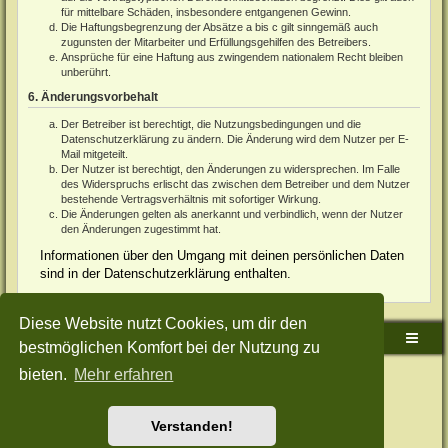
für mittelbare Schäden, insbesondere entgangenen Gewinn.
Die Haftungsbegrenzung der Absätze a bis c gilt sinngemäß auch
zugunsten der Mitarbeiter und Erfüllungsgehilfen des Betreibers.
Ansprüche für eine Haftung aus zwingendem nationalem Recht bleiben
unberührt.
6. Änderungsvorbehalt
Der Betreiber ist berechtigt, die Nutzungsbedingungen und die
Datenschutzerklärung zu ändern. Die Änderung wird dem Nutzer per E-
Mail mitgeteilt.
Der Nutzer ist berechtigt, den Änderungen zu widersprechen. Im Falle
des Widerspruchs erlischt das zwischen dem Betreiber und dem Nutzer
bestehende Vertragsverhältnis mit sofortiger Wirkung.
Die Änderungen gelten als anerkannt und verbindlich, wenn der Nutzer
den Änderungen zugestimmt hat.
Informationen über den Umgang mit deinen persönlichen Daten
sind in der Datenschutzerklärung enthalten.
Diese Website nutzt Cookies, um dir den
Sudden-Strike-Maps.de Hauptseite
Foren-Übersicht
bestmöglichen Komfort bei der Nutzung zu
bieten.
Mehr erfahren
Powered by
phpBB
® Forum Software © phpBB Limited
Deutsche Übersetzung durch
phpBB.de
Style: Green-Style-Split by Joyce&Luna
phpBB-Style-Design
Datenschutz
|
Nutzungsbedingungen
Verstanden!