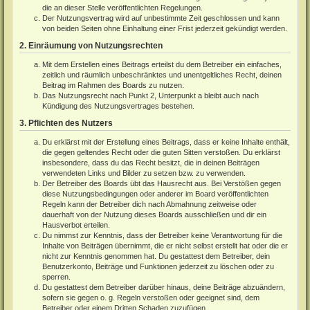
die an dieser Stelle veröffentlichten Regelungen.
Der Nutzungsvertrag wird auf unbestimmte Zeit geschlossen und kann
von beiden Seiten ohne Einhaltung einer Frist jederzeit gekündigt werden.
2. Einräumung von Nutzungsrechten
Mit dem Erstellen eines Beitrags erteilst du dem Betreiber ein einfaches,
zeitlich und räumlich unbeschränktes und unentgeltliches Recht, deinen
Beitrag im Rahmen des Boards zu nutzen.
Das Nutzungsrecht nach Punkt 2, Unterpunkt a bleibt auch nach
Kündigung des Nutzungsvertrages bestehen.
3. Pflichten des Nutzers
Du erklärst mit der Erstellung eines Beitrags, dass er keine Inhalte enthält,
die gegen geltendes Recht oder die guten Sitten verstoßen. Du erklärst
insbesondere, dass du das Recht besitzt, die in deinen Beiträgen
verwendeten Links und Bilder zu setzen bzw. zu verwenden.
Der Betreiber des Boards übt das Hausrecht aus. Bei Verstößen gegen
diese Nutzungsbedingungen oder anderer im Board veröffentlichten
Regeln kann der Betreiber dich nach Abmahnung zeitweise oder
dauerhaft von der Nutzung dieses Boards ausschließen und dir ein
Hausverbot erteilen.
Du nimmst zur Kenntnis, dass der Betreiber keine Verantwortung für die
Inhalte von Beiträgen übernimmt, die er nicht selbst erstellt hat oder die er
nicht zur Kenntnis genommen hat. Du gestattest dem Betreiber, dein
Benutzerkonto, Beiträge und Funktionen jederzeit zu löschen oder zu
sperren.
Du gestattest dem Betreiber darüber hinaus, deine Beiträge abzuändern,
sofern sie gegen o. g. Regeln verstoßen oder geeignet sind, dem
Betreiber oder einem Dritten Schaden zuzufügen.