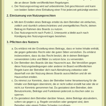
die an dieser Stelle veröffentlichten Regelungen.
Der Nutzungsvertrag wird auf unbestimmte Zeit geschlossen und kann
von beiden Seiten ohne Einhaltung einer Frist jederzeit gekündigt werden.
2. Einräumung von Nutzungsrechten
Mit dem Erstellen eines Beitrags erteilst du dem Betreiber ein einfaches,
zeitlich und räumlich unbeschränktes und unentgeltliches Recht, deinen
Beitrag im Rahmen des Boards zu nutzen.
Das Nutzungsrecht nach Punkt 2, Unterpunkt a bleibt auch nach
Kündigung des Nutzungsvertrages bestehen.
3. Pflichten des Nutzers
Du erklärst mit der Erstellung eines Beitrags, dass er keine Inhalte enthält,
die gegen geltendes Recht oder die guten Sitten verstoßen. Du erklärst
insbesondere, dass du das Recht besitzt, die in deinen Beiträgen
verwendeten Links und Bilder zu setzen bzw. zu verwenden.
Der Betreiber des Boards übt das Hausrecht aus. Bei Verstößen gegen
diese Nutzungsbedingungen oder anderer im Board veröffentlichten
Regeln kann der Betreiber dich nach Abmahnung zeitweise oder
dauerhaft von der Nutzung dieses Boards ausschließen und dir ein
Hausverbot erteilen.
Du nimmst zur Kenntnis, dass der Betreiber keine Verantwortung für die
Inhalte von Beiträgen übernimmt, die er nicht selbst erstellt hat oder die er
nicht zur Kenntnis genommen hat. Du gestattest dem Betreiber, dein
Benutzerkonto, Beiträge und Funktionen jederzeit zu löschen oder zu
sperren.
Du gestattest dem Betreiber darüber hinaus, deine Beiträge abzuändern,
sofern sie gegen o. g. Regeln verstoßen oder geeignet sind, dem
Betreiber oder einem Dritten Schaden zuzufügen.