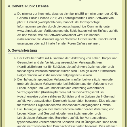
4. General Public License
Du nimmst zur Kenntnis, dass es sich bei phpBB um eine unter der „
GNU
General Public License v2
“ (GPL) bereitgestellten Foren-Software von
phpBB Limited (
www.phpbb.com
) handelt; deutschsprachige
Informationen werden durch die deutschsprachige Community unter
www.phpbb.de
zur Verfügung gestellt. Beide haben keinen Einfluss auf die
Art und Weise, wie die Software verwendet wird. Sie können
insbesondere die Verwendung der Software für bestimmte Zwecke nicht
untersagen oder auf Inhalte fremder Foren Einfluss nehmen.
5. Gewährleistung
Der Betreiber haftet mit Ausnahme der Verletzung von Leben, Körper und
Gesundheit und der Verletzung wesentlicher Vertragspflichten
(Kardinalpflichten) nur für Schäden, die auf ein vorsätzliches oder grob
fahrlässiges Verhalten zurückzuführen sind. Dies gilt auch für mittelbare
Folgeschäden wie insbesondere entgangenen Gewinn.
Die Haftung ist gegenüber Verbrauchern außer bei vorsätzlichem oder
grob fahrlässigem Verhalten oder bei Schäden aus der Verletzung von
Leben, Körper und Gesundheit und der Verletzung wesentlicher
Vertragspflichten (Kardinalpflichten) auf die bei Vertragsschluss
typischerweise vorhersehbaren Schäden und im übrigen der Höhe nach
auf die vertragstypischen Durchschnittsschäden begrenzt. Dies gilt auch
für mittelbare Folgeschäden wie insbesondere entgangenen Gewinn.
Die Haftung ist gegenüber Unternehmern außer bei der Verletzung von
Leben, Körper und Gesundheit oder vorsätzlichem oder grob
fahrlässigem Verhalten des Betreibers auf die bei Vertragsschluss
typischerweise vorhersehbaren Schäden und im Übrigen der Höhe nach
auf die vertragstypischen Durchschnittsschäden begrenzt. Dies gilt auch