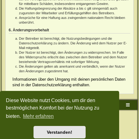
für mittelbare Schäden, insbesondere entgangenen Gewinn.
Die Haftungsbegrenzung der Absätze a bis c gilt sinngemäß auch
zugunsten der Mitarbeiter und Erfüllungsgehilfen des Betreibers.
Ansprüche für eine Haftung aus zwingendem nationalem Recht bleiben
unberührt.
6. Änderungsvorbehalt
Der Betreiber ist berechtigt, die Nutzungsbedingungen und die
Datenschutzerklärung zu ändern. Die Änderung wird dem Nutzer per E-
Mail mitgeteilt.
Der Nutzer ist berechtigt, den Änderungen zu widersprechen. Im Falle
des Widerspruchs erlischt das zwischen dem Betreiber und dem Nutzer
bestehende Vertragsverhältnis mit sofortiger Wirkung.
Die Änderungen gelten als anerkannt und verbindlich, wenn der Nutzer
den Änderungen zugestimmt hat.
Informationen über den Umgang mit deinen persönlichen Daten
sind in der Datenschutzerklärung enthalten.
Diese Website nutzt Cookies, um dir den
Sudden-Strike-Maps.de Hauptseite
Foren-Übersicht
bestmöglichen Komfort bei der Nutzung zu
bieten.
Mehr erfahren
Powered by
phpBB
® Forum Software © phpBB Limited
Deutsche Übersetzung durch
phpBB.de
Style: Green-Style-Split by Joyce&Luna
phpBB-Style-Design
Datenschutz
|
Nutzungsbedingungen
Verstanden!