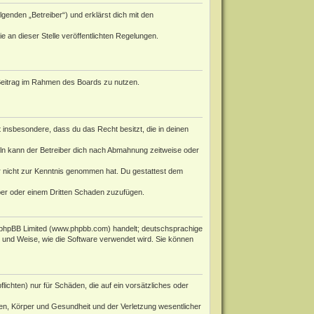
genden „Betreiber“) und erklärst dich mit den
e an dieser Stelle veröffentlichten Regelungen.
n Beitrag im Rahmen des Boards zu nutzen.
st insbesondere, dass du das Recht besitzt, die in deinen
ln kann der Betreiber dich nach Abmahnung zeitweise oder
 er nicht zur Kenntnis genommen hat. Du gestattest dem
iber oder einem Dritten Schaden zuzufügen.
phpBB Limited (
www.phpbb.com
) handelt; deutschsprachige
rt und Weise, wie die Software verwendet wird. Sie können
ichten) nur für Schäden, die auf ein vorsätzliches oder
en, Körper und Gesundheit und der Verletzung wesentlicher