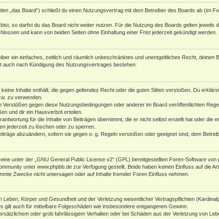
den „das Board“) schließt du einen Nutzungsvertrag mit dem Betreiber des Boards ab (im Fol
st, so darfst du das Board nicht weiter nutzen. Für die Nutzung des Boards gelten jeweils di
lossen und kann von beiden Seiten ohne Einhaltung einer Frist jederzeit gekündigt werden.
reiber ein einfaches, zeitlich und räumlich unbeschränktes und unentgeltliches Recht, deine
bt auch nach Kündigung des Nutzungsvertrages bestehen.
r keine Inhalte enthält, die gegen geltendes Recht oder die guten Sitten verstoßen. Du erklär
zw. zu verwenden.
i Verstößen gegen diese Nutzungsbedingungen oder anderer im Board veröffentlichten Rege
n und dir ein Hausverbot erteilen.
antwortung für die Inhalte von Beiträgen übernimmt, die er nicht selbst erstellt hat oder die
en jederzeit zu löschen oder zu sperren.
eiträge abzuändern, sofern sie gegen o. g. Regeln verstoßen oder geeignet sind, dem Betre
ine unter der „
GNU General Public License v2
“ (GPL) bereitgestellten Foren-Software von 
Community unter
www.phpbb.de
zur Verfügung gestellt. Beide haben keinen Einfluss auf die A
mmte Zwecke nicht untersagen oder auf Inhalte fremder Foren Einfluss nehmen.
 Leben, Körper und Gesundheit und der Verletzung wesentlicher Vertragspflichten (Kardinalpfl
es gilt auch für mittelbare Folgeschäden wie insbesondere entgangenen Gewinn.
orsätzlichem oder grob fahrlässigem Verhalten oder bei Schäden aus der Verletzung von Leb