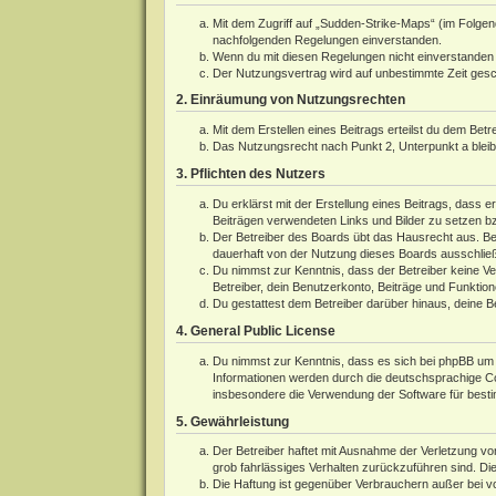
Mit dem Zugriff auf „Sudden-Strike-Maps“ (im Folgen
nachfolgenden Regelungen einverstanden.
Wenn du mit diesen Regelungen nicht einverstanden bi
Der Nutzungsvertrag wird auf unbestimmte Zeit gesch
2. Einräumung von Nutzungsrechten
Mit dem Erstellen eines Beitrags erteilst du dem Bet
Das Nutzungsrecht nach Punkt 2, Unterpunkt a blei
3. Pflichten des Nutzers
Du erklärst mit der Erstellung eines Beitrags, dass e
Beiträgen verwendeten Links und Bilder zu setzen b
Der Betreiber des Boards übt das Hausrecht aus. Be
dauerhaft von der Nutzung dieses Boards ausschließe
Du nimmst zur Kenntnis, dass der Betreiber keine Ver
Betreiber, dein Benutzerkonto, Beiträge und Funktion
Du gestattest dem Betreiber darüber hinaus, deine B
4. General Public License
Du nimmst zur Kenntnis, dass es sich bei phpBB um e
Informationen werden durch die deutschsprachige 
insbesondere die Verwendung der Software für besti
5. Gewährleistung
Der Betreiber haftet mit Ausnahme der Verletzung von
grob fahrlässiges Verhalten zurückzuführen sind. Di
Die Haftung ist gegenüber Verbrauchern außer bei v