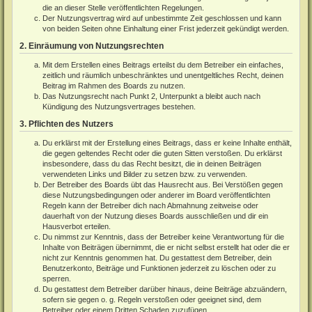
die an dieser Stelle veröffentlichten Regelungen.
Der Nutzungsvertrag wird auf unbestimmte Zeit geschlossen und kann
von beiden Seiten ohne Einhaltung einer Frist jederzeit gekündigt werden.
2. Einräumung von Nutzungsrechten
Mit dem Erstellen eines Beitrags erteilst du dem Betreiber ein einfaches,
zeitlich und räumlich unbeschränktes und unentgeltliches Recht, deinen
Beitrag im Rahmen des Boards zu nutzen.
Das Nutzungsrecht nach Punkt 2, Unterpunkt a bleibt auch nach
Kündigung des Nutzungsvertrages bestehen.
3. Pflichten des Nutzers
Du erklärst mit der Erstellung eines Beitrags, dass er keine Inhalte enthält,
die gegen geltendes Recht oder die guten Sitten verstoßen. Du erklärst
insbesondere, dass du das Recht besitzt, die in deinen Beiträgen
verwendeten Links und Bilder zu setzen bzw. zu verwenden.
Der Betreiber des Boards übt das Hausrecht aus. Bei Verstößen gegen
diese Nutzungsbedingungen oder anderer im Board veröffentlichten
Regeln kann der Betreiber dich nach Abmahnung zeitweise oder
dauerhaft von der Nutzung dieses Boards ausschließen und dir ein
Hausverbot erteilen.
Du nimmst zur Kenntnis, dass der Betreiber keine Verantwortung für die
Inhalte von Beiträgen übernimmt, die er nicht selbst erstellt hat oder die er
nicht zur Kenntnis genommen hat. Du gestattest dem Betreiber, dein
Benutzerkonto, Beiträge und Funktionen jederzeit zu löschen oder zu
sperren.
Du gestattest dem Betreiber darüber hinaus, deine Beiträge abzuändern,
sofern sie gegen o. g. Regeln verstoßen oder geeignet sind, dem
Betreiber oder einem Dritten Schaden zuzufügen.