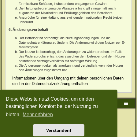
für mittelbare Schäden, insbesondere entgangenen Gewinn.
Die Haftungsbegrenzung der Absätze a bis c gilt sinngemäß auch
zugunsten der Mitarbeiter und Erfüllungsgehilfen des Betreibers.
Ansprüche für eine Haftung aus zwingendem nationalem Recht bleiben
unberührt.
6. Änderungsvorbehalt
Der Betreiber ist berechtigt, die Nutzungsbedingungen und die
Datenschutzerklärung zu ändern. Die Änderung wird dem Nutzer per E-
Mail mitgeteilt.
Der Nutzer ist berechtigt, den Änderungen zu widersprechen. Im Falle
des Widerspruchs erlischt das zwischen dem Betreiber und dem Nutzer
bestehende Vertragsverhältnis mit sofortiger Wirkung.
Die Änderungen gelten als anerkannt und verbindlich, wenn der Nutzer
den Änderungen zugestimmt hat.
Informationen über den Umgang mit deinen persönlichen Daten
sind in der Datenschutzerklärung enthalten.
Diese Website nutzt Cookies, um dir den
Sudden-Strike-Maps.de Hauptseite
Foren-Übersicht
bestmöglichen Komfort bei der Nutzung zu
bieten.
Mehr erfahren
Powered by
phpBB
® Forum Software © phpBB Limited
Deutsche Übersetzung durch
phpBB.de
Style: Green-Style-Split by Joyce&Luna
phpBB-Style-Design
Datenschutz
|
Nutzungsbedingungen
Verstanden!