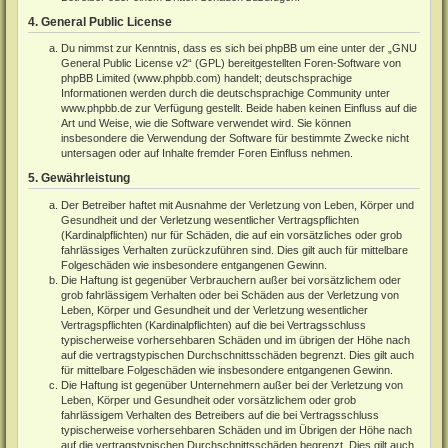
4. General Public License
Du nimmst zur Kenntnis, dass es sich bei phpBB um eine unter der „
GNU
General Public License v2
“ (GPL) bereitgestellten Foren-Software von
phpBB Limited (
www.phpbb.com
) handelt; deutschsprachige
Informationen werden durch die deutschsprachige Community unter
www.phpbb.de
zur Verfügung gestellt. Beide haben keinen Einfluss auf die
Art und Weise, wie die Software verwendet wird. Sie können
insbesondere die Verwendung der Software für bestimmte Zwecke nicht
untersagen oder auf Inhalte fremder Foren Einfluss nehmen.
5. Gewährleistung
Der Betreiber haftet mit Ausnahme der Verletzung von Leben, Körper und
Gesundheit und der Verletzung wesentlicher Vertragspflichten
(Kardinalpflichten) nur für Schäden, die auf ein vorsätzliches oder grob
fahrlässiges Verhalten zurückzuführen sind. Dies gilt auch für mittelbare
Folgeschäden wie insbesondere entgangenen Gewinn.
Die Haftung ist gegenüber Verbrauchern außer bei vorsätzlichem oder
grob fahrlässigem Verhalten oder bei Schäden aus der Verletzung von
Leben, Körper und Gesundheit und der Verletzung wesentlicher
Vertragspflichten (Kardinalpflichten) auf die bei Vertragsschluss
typischerweise vorhersehbaren Schäden und im übrigen der Höhe nach
auf die vertragstypischen Durchschnittsschäden begrenzt. Dies gilt auch
für mittelbare Folgeschäden wie insbesondere entgangenen Gewinn.
Die Haftung ist gegenüber Unternehmern außer bei der Verletzung von
Leben, Körper und Gesundheit oder vorsätzlichem oder grob
fahrlässigem Verhalten des Betreibers auf die bei Vertragsschluss
typischerweise vorhersehbaren Schäden und im Übrigen der Höhe nach
auf die vertragstypischen Durchschnittsschäden begrenzt. Dies gilt auch