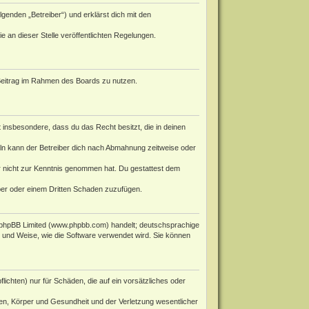
genden „Betreiber“) und erklärst dich mit den
e an dieser Stelle veröffentlichten Regelungen.
n Beitrag im Rahmen des Boards zu nutzen.
st insbesondere, dass du das Recht besitzt, die in deinen
ln kann der Betreiber dich nach Abmahnung zeitweise oder
 er nicht zur Kenntnis genommen hat. Du gestattest dem
iber oder einem Dritten Schaden zuzufügen.
phpBB Limited (
www.phpbb.com
) handelt; deutschsprachige
rt und Weise, wie die Software verwendet wird. Sie können
ichten) nur für Schäden, die auf ein vorsätzliches oder
en, Körper und Gesundheit und der Verletzung wesentlicher