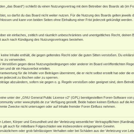
den „das Board“) schließt du einen Nutzungsvertrag mit dem Betreiber des Boards ab (im Fol
st, so darfst du das Board nicht weiter nutzen. Für die Nutzung des Boards gelten jeweils di
lossen und kann von beiden Seiten ohne Einhaltung einer Frist jederzeit gekündigt werden.
reiber ein einfaches, zeitlich und räumlich unbeschränktes und unentgeltliches Recht, deine
bt auch nach Kündigung des Nutzungsvertrages bestehen.
r keine Inhalte enthält, die gegen geltendes Recht oder die guten Sitten verstoßen. Du erklär
zw. zu verwenden.
i Verstößen gegen diese Nutzungsbedingungen oder anderer im Board veröffentlichten Rege
n und dir ein Hausverbot erteilen.
antwortung für die Inhalte von Beiträgen übernimmt, die er nicht selbst erstellt hat oder die
en jederzeit zu löschen oder zu sperren.
eiträge abzuändern, sofern sie gegen o. g. Regeln verstoßen oder geeignet sind, dem Betre
ine unter der „
GNU General Public License v2
“ (GPL) bereitgestellten Foren-Software von 
Community unter
www.phpbb.de
zur Verfügung gestellt. Beide haben keinen Einfluss auf die A
mmte Zwecke nicht untersagen oder auf Inhalte fremder Foren Einfluss nehmen.
 Leben, Körper und Gesundheit und der Verletzung wesentlicher Vertragspflichten (Kardinalpfl
es gilt auch für mittelbare Folgeschäden wie insbesondere entgangenen Gewinn.
orsätzlichem oder grob fahrlässigem Verhalten oder bei Schäden aus der Verletzung von Leb