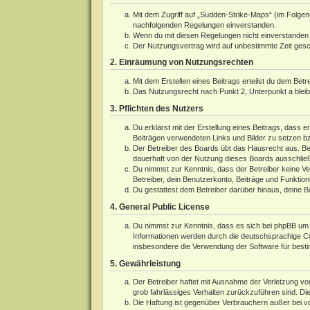
Mit dem Zugriff auf „Sudden-Strike-Maps“ (im Folgen
nachfolgenden Regelungen einverstanden.
Wenn du mit diesen Regelungen nicht einverstanden bi
Der Nutzungsvertrag wird auf unbestimmte Zeit gesch
2. Einräumung von Nutzungsrechten
Mit dem Erstellen eines Beitrags erteilst du dem Bet
Das Nutzungsrecht nach Punkt 2, Unterpunkt a blei
3. Pflichten des Nutzers
Du erklärst mit der Erstellung eines Beitrags, dass e
Beiträgen verwendeten Links und Bilder zu setzen b
Der Betreiber des Boards übt das Hausrecht aus. Be
dauerhaft von der Nutzung dieses Boards ausschließe
Du nimmst zur Kenntnis, dass der Betreiber keine Ver
Betreiber, dein Benutzerkonto, Beiträge und Funktion
Du gestattest dem Betreiber darüber hinaus, deine B
4. General Public License
Du nimmst zur Kenntnis, dass es sich bei phpBB um e
Informationen werden durch die deutschsprachige 
insbesondere die Verwendung der Software für besti
5. Gewährleistung
Der Betreiber haftet mit Ausnahme der Verletzung von
grob fahrlässiges Verhalten zurückzuführen sind. Di
Die Haftung ist gegenüber Verbrauchern außer bei v