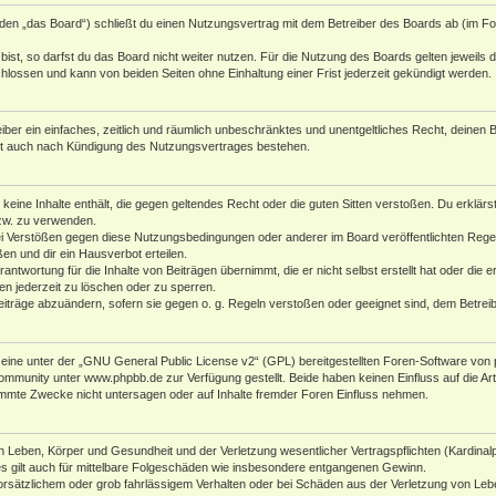
den „das Board“) schließt du einen Nutzungsvertrag mit dem Betreiber des Boards ab (im Fol
st, so darfst du das Board nicht weiter nutzen. Für die Nutzung des Boards gelten jeweils di
lossen und kann von beiden Seiten ohne Einhaltung einer Frist jederzeit gekündigt werden.
reiber ein einfaches, zeitlich und räumlich unbeschränktes und unentgeltliches Recht, deine
bt auch nach Kündigung des Nutzungsvertrages bestehen.
r keine Inhalte enthält, die gegen geltendes Recht oder die guten Sitten verstoßen. Du erklär
zw. zu verwenden.
i Verstößen gegen diese Nutzungsbedingungen oder anderer im Board veröffentlichten Rege
n und dir ein Hausverbot erteilen.
antwortung für die Inhalte von Beiträgen übernimmt, die er nicht selbst erstellt hat oder die
en jederzeit zu löschen oder zu sperren.
eiträge abzuändern, sofern sie gegen o. g. Regeln verstoßen oder geeignet sind, dem Betre
ine unter der „
GNU General Public License v2
“ (GPL) bereitgestellten Foren-Software von 
Community unter
www.phpbb.de
zur Verfügung gestellt. Beide haben keinen Einfluss auf die A
mmte Zwecke nicht untersagen oder auf Inhalte fremder Foren Einfluss nehmen.
 Leben, Körper und Gesundheit und der Verletzung wesentlicher Vertragspflichten (Kardinalpfl
es gilt auch für mittelbare Folgeschäden wie insbesondere entgangenen Gewinn.
orsätzlichem oder grob fahrlässigem Verhalten oder bei Schäden aus der Verletzung von Leb