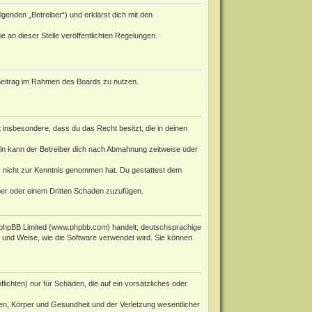
genden „Betreiber“) und erklärst dich mit den
e an dieser Stelle veröffentlichten Regelungen.
n Beitrag im Rahmen des Boards zu nutzen.
st insbesondere, dass du das Recht besitzt, die in deinen
ln kann der Betreiber dich nach Abmahnung zeitweise oder
 er nicht zur Kenntnis genommen hat. Du gestattest dem
iber oder einem Dritten Schaden zuzufügen.
phpBB Limited (
www.phpbb.com
) handelt; deutschsprachige
rt und Weise, wie die Software verwendet wird. Sie können
ichten) nur für Schäden, die auf ein vorsätzliches oder
en, Körper und Gesundheit und der Verletzung wesentlicher