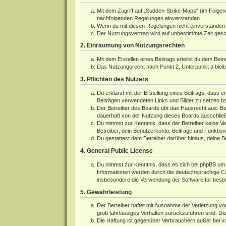
Mit dem Zugriff auf „Sudden-Strike-Maps“ (im Folgen
nachfolgenden Regelungen einverstanden.
Wenn du mit diesen Regelungen nicht einverstanden bi
Der Nutzungsvertrag wird auf unbestimmte Zeit gesch
2. Einräumung von Nutzungsrechten
Mit dem Erstellen eines Beitrags erteilst du dem Bet
Das Nutzungsrecht nach Punkt 2, Unterpunkt a blei
3. Pflichten des Nutzers
Du erklärst mit der Erstellung eines Beitrags, dass e
Beiträgen verwendeten Links und Bilder zu setzen b
Der Betreiber des Boards übt das Hausrecht aus. Be
dauerhaft von der Nutzung dieses Boards ausschließe
Du nimmst zur Kenntnis, dass der Betreiber keine Ver
Betreiber, dein Benutzerkonto, Beiträge und Funktion
Du gestattest dem Betreiber darüber hinaus, deine B
4. General Public License
Du nimmst zur Kenntnis, dass es sich bei phpBB um e
Informationen werden durch die deutschsprachige 
insbesondere die Verwendung der Software für besti
5. Gewährleistung
Der Betreiber haftet mit Ausnahme der Verletzung von
grob fahrlässiges Verhalten zurückzuführen sind. Di
Die Haftung ist gegenüber Verbrauchern außer bei v