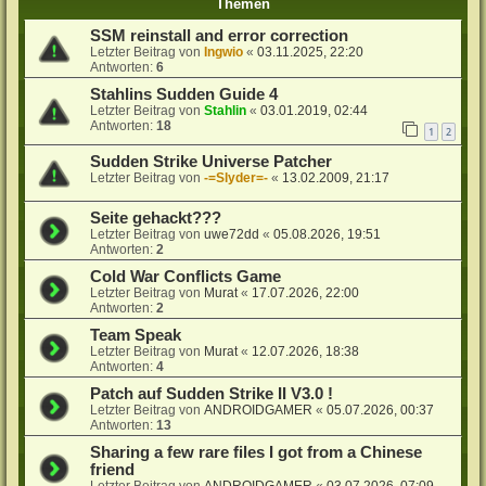
Themen
SSM reinstall and error correction
Letzter Beitrag von
Ingwio
«
03.11.2025, 22:20
Antworten:
6
Stahlins Sudden Guide 4
Letzter Beitrag von
Stahlin
«
03.01.2019, 02:44
Antworten:
18
1
2
Sudden Strike Universe Patcher
Letzter Beitrag von
-=Slyder=-
«
13.02.2009, 21:17
Seite gehackt???
Letzter Beitrag von
uwe72dd
«
05.08.2026, 19:51
Antworten:
2
Cold War Conflicts Game
Letzter Beitrag von
Murat
«
17.07.2026, 22:00
Antworten:
2
Team Speak
Letzter Beitrag von
Murat
«
12.07.2026, 18:38
Antworten:
4
Patch auf Sudden Strike II V3.0 !
Letzter Beitrag von
ANDROIDGAMER
«
05.07.2026, 00:37
Antworten:
13
Sharing a few rare files I got from a Chinese
friend
Letzter Beitrag von
ANDROIDGAMER
«
03.07.2026, 07:09