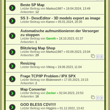
Beste SP Map
Letzter Beitrag von
Markus1987
«
19.04.2024, 13:49
Antworten:
12
SS 3 - DescEditor - 3D models export as image
Letzter Beitrag von
Kanov
«
05.01.2024, 20:35
Automatische aufmunitionieren der Versorger
zu stoppen
Letzter Beitrag von
Gareth
«
18.10.2023, 01:37
Antworten:
1
Blitzkrieg Map Shop
Letzter Beitrag von
Markus1987
«
03.09.2023, 23:04
Antworten:
29
1
2
Resizing
Letzter Beitrag von
Viking
«
19.06.2023, 11:04
Frage TCP/IP Problem / IPX SPX
Letzter Beitrag von
Blakeswort
«
17.05.2023, 23:15
Antworten:
2
Map Converter
Letzter Beitrag von
Zocker
«
02.04.2023, 23:53
Antworten:
18
1
2
GOD BLESS CDV!!!!
Letzter Beitrag von
Higgins
«
01.12.2022, 13:42