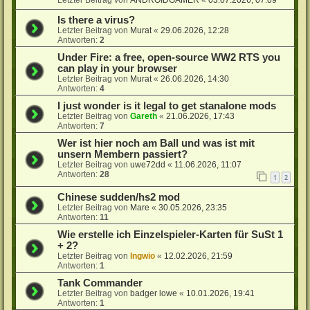
Is there a virus?
Letzter Beitrag von
Murat
«
29.06.2026, 12:28
Antworten:
2
Under Fire: a free, open-source WW2 RTS you
can play in your browser
Letzter Beitrag von
Murat
«
26.06.2026, 14:30
Antworten:
4
I just wonder is it legal to get stanalone mods
Letzter Beitrag von
Gareth
«
21.06.2026, 17:43
Antworten:
7
Wer ist hier noch am Ball und was ist mit
unsern Membern passiert?
Letzter Beitrag von
uwe72dd
«
11.06.2026, 11:07
Antworten:
28
1
2
Chinese sudden/hs2 mod
Letzter Beitrag von
Mare
«
30.05.2026, 23:35
Antworten:
11
Wie erstelle ich Einzelspieler-Karten für SuSt 1
+ 2?
Letzter Beitrag von
Ingwio
«
12.02.2026, 21:59
Antworten:
1
Tank Commander
Letzter Beitrag von
badger lowe
«
10.01.2026, 19:41
Antworten:
1