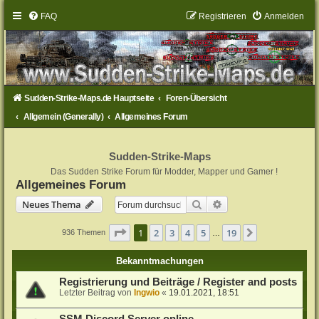
FAQ
Registrieren
Anmelden
Sudden-Strike-Maps.de Hauptseite
Foren-Übersicht
Allgemein (Generally)
Allgemeines Forum
Sudden-Strike-Maps
Das Sudden Strike Forum für Modder, Mapper und Gamer !
Allgemeines Forum
Suche
Erweiterte Suche
Neues Thema
Seite
1
von
19
1
2
3
4
5
19
Nächste
936 Themen
…
Bekanntmachungen
Registrierung und Beiträge / Register and posts
Letzter Beitrag von
Ingwio
«
19.01.2021, 18:51