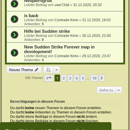
Neujahrsgruß
Letzter Beitrag von
uwe72dd
«
31.12.2020, 20:32
is back
Letzter Beitrag von
Comrade Kimo
«
31.12.2020, 18:02
Antworten:
5
Hilfe bei Sudden strike
Letzter Beitrag von
Comrade Kimo
«
30.12.2020, 22:00
Antworten:
8
New Sudden Strike Forever map in
devolopment!
Letzter Beitrag von
Comrade Kimo
«
29.12.2020, 23:47
Antworten:
4
Neues Thema
Seite
1
von
19
1
2
3
4
5
19
Nächste
936 Themen
…
Gehe zu
Berechtigungen in diesem Forum
Du darfst
keine
neuen Themen in diesem Forum erstellen.
Du darfst
keine
Antworten zu Themen in diesem Forum erstellen.
Du darfst deine Beiträge in diesem Forum
nicht
ändern.
Du darfst deine Beiträge in diesem Forum
nicht
löschen.
Du darfst
keine
Dateianhänge in diesem Forum erstellen.