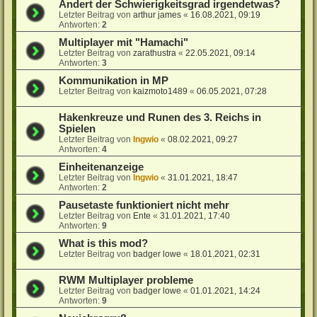
Ändert der Schwierigkeitsgrad irgendetwas?
Letzter Beitrag von
arthur james
«
16.08.2021, 09:19
Antworten:
2
Multiplayer mit "Hamachi"
Letzter Beitrag von
zarathustra
«
22.05.2021, 09:14
Antworten:
3
Kommunikation in MP
Letzter Beitrag von
kaizmoto1489
«
06.05.2021, 07:28
Hakenkreuze und Runen des 3. Reichs in
Spielen
Letzter Beitrag von
Ingwio
«
08.02.2021, 09:27
Antworten:
4
Einheitenanzeige
Letzter Beitrag von
Ingwio
«
31.01.2021, 18:47
Antworten:
2
Pausetaste funktioniert nicht mehr
Letzter Beitrag von
Ente
«
31.01.2021, 17:40
Antworten:
9
What is this mod?
Letzter Beitrag von
badger lowe
«
18.01.2021, 02:31
RWM Multiplayer probleme
Letzter Beitrag von
badger lowe
«
01.01.2021, 14:24
Antworten:
9