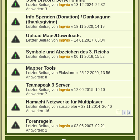
SSM Discord Server online
Letzter Beitrag von
Ingwio
«
13.12.2024, 22:32
Antworten:
3
Info Spenden (Donation) / Danksagung
(thanksgiving)
Letzter Beitrag von
Ingwio
«
18.11.2020, 14:19
Upload Maps/Downloads
Letzter Beitrag von
Ingwio
«
14.01.2017, 05:04
Symbole und Abzeichen des 3. Reichs
Letzter Beitrag von
Ingwio
«
06.11.2016, 15:52
Mapper Tools
Letzter Beitrag von
Flaksturm
«
25.12.2020, 13:56
Antworten:
8
Teamspeak 3 Server
Letzter Beitrag von
Ingwio
«
12.09.2015, 19:10
Antworten:
7
Hamachi Netzwerke für Multiplayer
Letzter Beitrag von
sustspieler
«
23.11.2014, 20:46
Antworten:
16
1
2
Forenregeln
Letzter Beitrag von
Ingwio
«
03.06.2007, 02:21
Antworten:
1