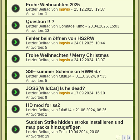
Frohe Weihnachten 2025
Letzter Beitrag von
Ingwio
«
25.12.2025, 19:37
Antworten:
1
Question !! ?
Letzter Beitrag von
Comrade Kimo
«
23.04.2025, 15:03
Antworten:
12
Fehler beim öffnen von HS2RW
Letzter Beitrag von
Ingwio
«
24.01.2025, 10:44
Antworten:
5
Frohe Weihnachten / Merry Christmas
Letzter Beitrag von
Ingwio
«
24.12.2024, 13:07
SSF-summer Scheme on RWM 6.7
Letzter Beitrag von
fufu814
«
01.10.2024, 07:35
Antworten:
5
JOSS[WildCat] Is he dead?
Letzter Beitrag von
Ingwio
«
17.09.2024, 16:10
Antworten:
8
HD mod for ss2
Letzter Beitrag von
fufu814
«
21.08.2024, 08:26
Antworten:
1
Sudden Strike hidden stroke installieren und
map packs hinzugefügen
Letzter Beitrag von
Pet
«
19.04.2024, 20:08
Antworten:
19
1
2