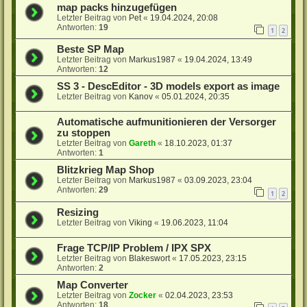
map packs hinzugefügen
Letzter Beitrag von
Pet
«
19.04.2024, 20:08
Antworten:
19
1
2
Beste SP Map
Letzter Beitrag von
Markus1987
«
19.04.2024, 13:49
Antworten:
12
SS 3 - DescEditor - 3D models export as image
Letzter Beitrag von
Kanov
«
05.01.2024, 20:35
Automatische aufmunitionieren der Versorger
zu stoppen
Letzter Beitrag von
Gareth
«
18.10.2023, 01:37
Antworten:
1
Blitzkrieg Map Shop
Letzter Beitrag von
Markus1987
«
03.09.2023, 23:04
Antworten:
29
1
2
Resizing
Letzter Beitrag von
Viking
«
19.06.2023, 11:04
Frage TCP/IP Problem / IPX SPX
Letzter Beitrag von
Blakeswort
«
17.05.2023, 23:15
Antworten:
2
Map Converter
Letzter Beitrag von
Zocker
«
02.04.2023, 23:53
Antworten:
18