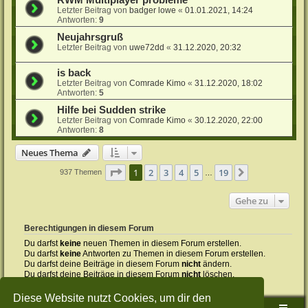
Letzter Beitrag von
badger lowe
«
01.01.2021, 14:24
Antworten:
9
Neujahrsgruß
Letzter Beitrag von
uwe72dd
«
31.12.2020, 20:32
is back
Letzter Beitrag von
Comrade Kimo
«
31.12.2020, 18:02
Antworten:
5
Hilfe bei Sudden strike
Letzter Beitrag von
Comrade Kimo
«
30.12.2020, 22:00
Antworten:
8
Neues Thema
Seite
1
von
19
1
2
3
4
5
19
Nächste
937 Themen
…
Gehe zu
Berechtigungen in diesem Forum
Du darfst
keine
neuen Themen in diesem Forum erstellen.
Du darfst
keine
Antworten zu Themen in diesem Forum erstellen.
Du darfst deine Beiträge in diesem Forum
nicht
ändern.
Du darfst deine Beiträge in diesem Forum
nicht
löschen.
Du darfst
keine
Dateianhänge in diesem Forum erstellen.
Diese Website nutzt Cookies, um dir den