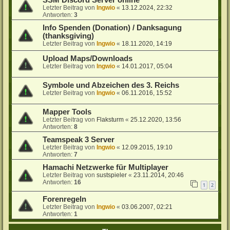
SSM Discord Server online
Letzter Beitrag von
Ingwio
«
13.12.2024, 22:32
Antworten:
3
Info Spenden (Donation) / Danksagung
(thanksgiving)
Letzter Beitrag von
Ingwio
«
18.11.2020, 14:19
Upload Maps/Downloads
Letzter Beitrag von
Ingwio
«
14.01.2017, 05:04
Symbole und Abzeichen des 3. Reichs
Letzter Beitrag von
Ingwio
«
06.11.2016, 15:52
Mapper Tools
Letzter Beitrag von
Flaksturm
«
25.12.2020, 13:56
Antworten:
8
Teamspeak 3 Server
Letzter Beitrag von
Ingwio
«
12.09.2015, 19:10
Antworten:
7
Hamachi Netzwerke für Multiplayer
Letzter Beitrag von
sustspieler
«
23.11.2014, 20:46
Antworten:
16
1
2
Forenregeln
Letzter Beitrag von
Ingwio
«
03.06.2007, 02:21
Antworten:
1