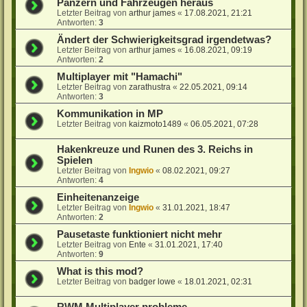
Panzern und Fahrzeugen heraus
Letzter Beitrag von
arthur james
«
17.08.2021, 21:21
Antworten:
3
Ändert der Schwierigkeitsgrad irgendetwas?
Letzter Beitrag von
arthur james
«
16.08.2021, 09:19
Antworten:
2
Multiplayer mit "Hamachi"
Letzter Beitrag von
zarathustra
«
22.05.2021, 09:14
Antworten:
3
Kommunikation in MP
Letzter Beitrag von
kaizmoto1489
«
06.05.2021, 07:28
Hakenkreuze und Runen des 3. Reichs in
Spielen
Letzter Beitrag von
Ingwio
«
08.02.2021, 09:27
Antworten:
4
Einheitenanzeige
Letzter Beitrag von
Ingwio
«
31.01.2021, 18:47
Antworten:
2
Pausetaste funktioniert nicht mehr
Letzter Beitrag von
Ente
«
31.01.2021, 17:40
Antworten:
9
What is this mod?
Letzter Beitrag von
badger lowe
«
18.01.2021, 02:31
RWM Multiplayer probleme