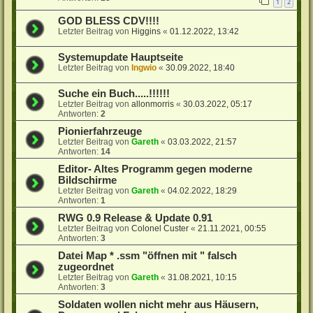
1
2
GOD BLESS CDV!!!!
Letzter Beitrag von
Higgins
«
01.12.2022, 13:42
Systemupdate Hauptseite
Letzter Beitrag von
Ingwio
«
30.09.2022, 18:40
Suche ein Buch.....!!!!!!
Letzter Beitrag von
allonmorris
«
30.03.2022, 05:17
Antworten:
2
Pionierfahrzeuge
Letzter Beitrag von
Gareth
«
03.03.2022, 21:57
Antworten:
14
Editor- Altes Programm gegen moderne
Bildschirme
Letzter Beitrag von
Gareth
«
04.02.2022, 18:29
Antworten:
1
RWG 0.9 Release & Update 0.91
Letzter Beitrag von
Colonel Custer
«
21.11.2021, 00:55
Antworten:
3
Datei Map * .ssm "öffnen mit " falsch
zugeordnet
Letzter Beitrag von
Gareth
«
31.08.2021, 10:15
Antworten:
3
Soldaten wollen nicht mehr aus Häusern,