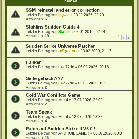
Themen
SSM reinstall and error correction
Letzter Beitrag von
Ingwio
«
03.11.2025, 22:20
Antworten:
6
Stahlins Sudden Guide 4
Letzter Beitrag von
Stahlin
«
03.01.2019, 02:44
Antworten:
18
1
2
Sudden Strike Universe Patcher
Letzter Beitrag von
-=Slyder=-
«
13.02.2009, 21:17
Funker
Letzter Beitrag von
uwe72dd
«
06.08.2026, 20:16
Seite gehackt???
Letzter Beitrag von
uwe72dd
«
05.08.2026, 19:51
Antworten:
2
Cold War Conflicts Game
Letzter Beitrag von
Murat
«
17.07.2026, 22:00
Antworten:
2
Team Speak
Letzter Beitrag von
Murat
«
12.07.2026, 18:38
Antworten:
4
Patch auf Sudden Strike II V3.0 !
Letzter Beitrag von
ANDROIDGAMER
«
05.07.2026, 00:37
Antworten:
13