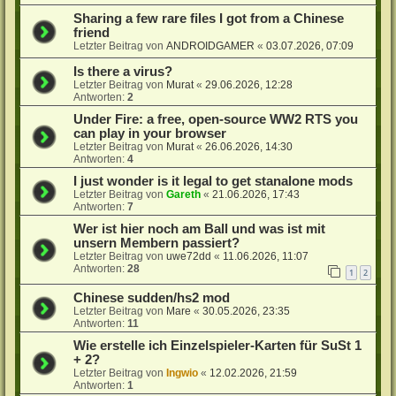
Sharing a few rare files I got from a Chinese
friend
Letzter Beitrag von
ANDROIDGAMER
«
03.07.2026, 07:09
Is there a virus?
Letzter Beitrag von
Murat
«
29.06.2026, 12:28
Antworten:
2
Under Fire: a free, open-source WW2 RTS you
can play in your browser
Letzter Beitrag von
Murat
«
26.06.2026, 14:30
Antworten:
4
I just wonder is it legal to get stanalone mods
Letzter Beitrag von
Gareth
«
21.06.2026, 17:43
Antworten:
7
Wer ist hier noch am Ball und was ist mit
unsern Membern passiert?
Letzter Beitrag von
uwe72dd
«
11.06.2026, 11:07
Antworten:
28
1
2
Chinese sudden/hs2 mod
Letzter Beitrag von
Mare
«
30.05.2026, 23:35
Antworten:
11
Wie erstelle ich Einzelspieler-Karten für SuSt 1
+ 2?
Letzter Beitrag von
Ingwio
«
12.02.2026, 21:59
Antworten:
1