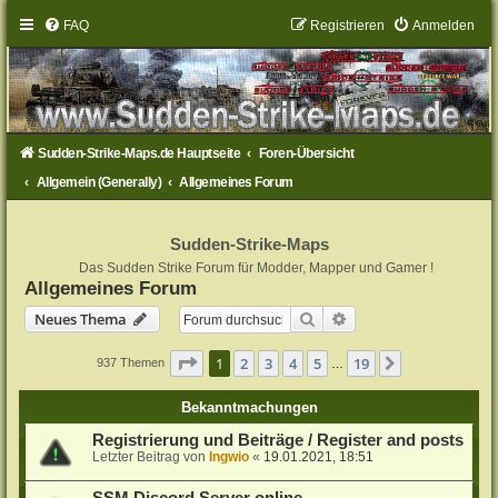
FAQ
Registrieren
Anmelden
Sudden-Strike-Maps.de Hauptseite
Foren-Übersicht
Allgemein (Generally)
Allgemeines Forum
Sudden-Strike-Maps
Das Sudden Strike Forum für Modder, Mapper und Gamer !
Allgemeines Forum
Suche
Erweiterte Suche
Neues Thema
Seite
1
von
19
1
2
3
4
5
19
Nächste
937 Themen
…
Bekanntmachungen
Registrierung und Beiträge / Register and posts
Letzter Beitrag von
Ingwio
«
19.01.2021, 18:51