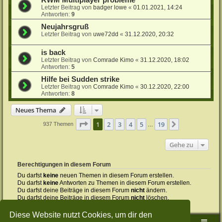
Letzter Beitrag von
badger lowe
«
01.01.2021, 14:24
Antworten:
9
Neujahrsgruß
Letzter Beitrag von
uwe72dd
«
31.12.2020, 20:32
is back
Letzter Beitrag von
Comrade Kimo
«
31.12.2020, 18:02
Antworten:
5
Hilfe bei Sudden strike
Letzter Beitrag von
Comrade Kimo
«
30.12.2020, 22:00
Antworten:
8
Neues Thema
Seite
1
von
19
1
2
3
4
5
19
Nächste
937 Themen
…
Gehe zu
Berechtigungen in diesem Forum
Du darfst
keine
neuen Themen in diesem Forum erstellen.
Du darfst
keine
Antworten zu Themen in diesem Forum erstellen.
Du darfst deine Beiträge in diesem Forum
nicht
ändern.
Du darfst deine Beiträge in diesem Forum
nicht
löschen.
Du darfst
keine
Dateianhänge in diesem Forum erstellen.
Diese Website nutzt Cookies, um dir den