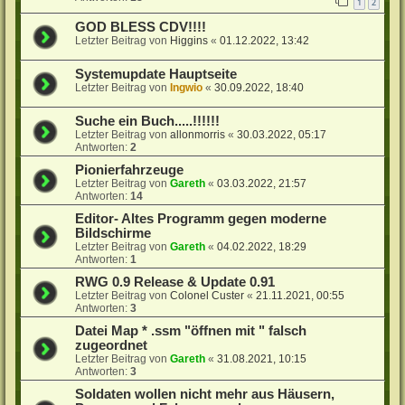
1
2
GOD BLESS CDV!!!!
Letzter Beitrag von
Higgins
«
01.12.2022, 13:42
Systemupdate Hauptseite
Letzter Beitrag von
Ingwio
«
30.09.2022, 18:40
Suche ein Buch.....!!!!!!
Letzter Beitrag von
allonmorris
«
30.03.2022, 05:17
Antworten:
2
Pionierfahrzeuge
Letzter Beitrag von
Gareth
«
03.03.2022, 21:57
Antworten:
14
Editor- Altes Programm gegen moderne
Bildschirme
Letzter Beitrag von
Gareth
«
04.02.2022, 18:29
Antworten:
1
RWG 0.9 Release & Update 0.91
Letzter Beitrag von
Colonel Custer
«
21.11.2021, 00:55
Antworten:
3
Datei Map * .ssm "öffnen mit " falsch
zugeordnet
Letzter Beitrag von
Gareth
«
31.08.2021, 10:15
Antworten:
3
Soldaten wollen nicht mehr aus Häusern,