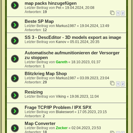
map packs hinzugefügen
Letzter Beitrag von
Pet
«
19.04.2024, 20:08
Antworten:
19
1
2
Beste SP Map
Letzter Beitrag von
Markus1987
«
19.04.2024, 13:49
Antworten:
12
SS 3 - DescEditor - 3D models export as image
Letzter Beitrag von
Kanov
«
05.01.2024, 20:35
Automatische aufmunitionieren der Versorger
zu stoppen
Letzter Beitrag von
Gareth
«
18.10.2023, 01:37
Antworten:
1
Blitzkrieg Map Shop
Letzter Beitrag von
Markus1987
«
03.09.2023, 23:04
Antworten:
29
1
2
Resizing
Letzter Beitrag von
Viking
«
19.06.2023, 11:04
Frage TCP/IP Problem / IPX SPX
Letzter Beitrag von
Blakeswort
«
17.05.2023, 23:15
Antworten:
2
Map Converter
Letzter Beitrag von
Zocker
«
02.04.2023, 23:53
Antworten:
18