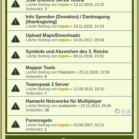
SSM Discord Server online
Letzter Beitrag von
Ingwio
«
13.12.2024, 22:32
Antworten:
3
Info Spenden (Donation) / Danksagung
(thanksgiving)
Letzter Beitrag von
Ingwio
«
18.11.2020, 14:19
Upload Maps/Downloads
Letzter Beitrag von
Ingwio
«
14.01.2017, 05:04
Symbole und Abzeichen des 3. Reichs
Letzter Beitrag von
Ingwio
«
06.11.2016, 15:52
Mapper Tools
Letzter Beitrag von
Flaksturm
«
25.12.2020, 13:56
Antworten:
8
Teamspeak 3 Server
Letzter Beitrag von
Ingwio
«
12.09.2015, 19:10
Antworten:
7
Hamachi Netzwerke für Multiplayer
Letzter Beitrag von
sustspieler
«
23.11.2014, 20:46
Antworten:
16
1
2
Forenregeln
Letzter Beitrag von
Ingwio
«
03.06.2007, 02:21
Antworten:
1