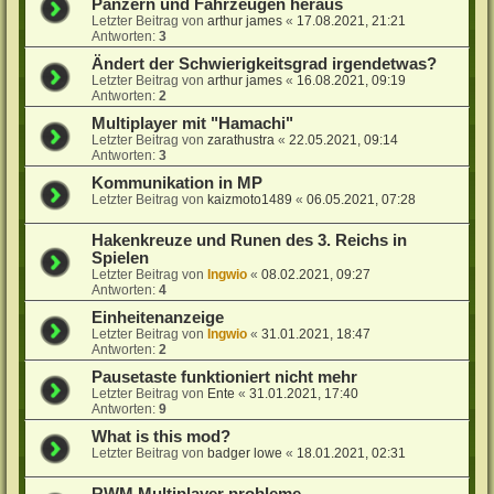
Panzern und Fahrzeugen heraus
Letzter Beitrag von
arthur james
«
17.08.2021, 21:21
Antworten:
3
Ändert der Schwierigkeitsgrad irgendetwas?
Letzter Beitrag von
arthur james
«
16.08.2021, 09:19
Antworten:
2
Multiplayer mit "Hamachi"
Letzter Beitrag von
zarathustra
«
22.05.2021, 09:14
Antworten:
3
Kommunikation in MP
Letzter Beitrag von
kaizmoto1489
«
06.05.2021, 07:28
Hakenkreuze und Runen des 3. Reichs in
Spielen
Letzter Beitrag von
Ingwio
«
08.02.2021, 09:27
Antworten:
4
Einheitenanzeige
Letzter Beitrag von
Ingwio
«
31.01.2021, 18:47
Antworten:
2
Pausetaste funktioniert nicht mehr
Letzter Beitrag von
Ente
«
31.01.2021, 17:40
Antworten:
9
What is this mod?
Letzter Beitrag von
badger lowe
«
18.01.2021, 02:31
RWM Multiplayer probleme