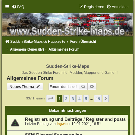
FAQ
Registrieren
Anmelden
Sudden-Strike-Maps.de Hauptseite
Foren-Übersicht
Allgemein (Generally)
Allgemeines Forum
Sudden-Strike-Maps
Das Sudden Strike Forum für Modder, Mapper und Gamer !
Allgemeines Forum
Suche
Erweiterte Suche
Neues Thema
Seite
1
von
19
1
2
3
4
5
19
Nächste
937 Themen
…
Bekanntmachungen
Registrierung und Beiträge / Register and posts
Letzter Beitrag von
Ingwio
«
19.01.2021, 18:51