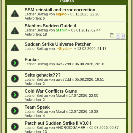
Themen
SSM reinstall and error correction
Letzter Beitrag von
Ingwio
«
03.11.2025, 22:20
Antworten:
6
Stahlins Sudden Guide 4
Letzter Beitrag von
Stahlin
«
03.01.2019, 02:44
Antworten:
18
1
2
Sudden Strike Universe Patcher
Letzter Beitrag von
-=Slyder=-
«
13.02.2009, 21:17
Funker
Letzter Beitrag von
uwe72dd
«
06.08.2026, 20:16
Seite gehackt???
Letzter Beitrag von
uwe72dd
«
05.08.2026, 19:51
Antworten:
2
Cold War Conflicts Game
Letzter Beitrag von
Murat
«
17.07.2026, 22:00
Antworten:
2
Team Speak
Letzter Beitrag von
Murat
«
12.07.2026, 18:38
Antworten:
4
Patch auf Sudden Strike II V3.0 !
Letzter Beitrag von
ANDROIDGAMER
«
05.07.2026, 00:37
Antworten:
13