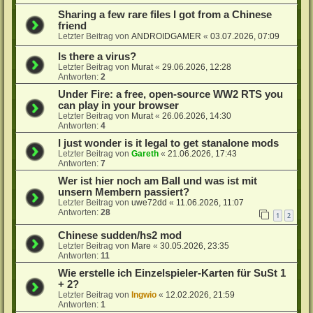
Sharing a few rare files I got from a Chinese
friend
Letzter Beitrag von
ANDROIDGAMER
«
03.07.2026, 07:09
Is there a virus?
Letzter Beitrag von
Murat
«
29.06.2026, 12:28
Antworten:
2
Under Fire: a free, open-source WW2 RTS you
can play in your browser
Letzter Beitrag von
Murat
«
26.06.2026, 14:30
Antworten:
4
I just wonder is it legal to get stanalone mods
Letzter Beitrag von
Gareth
«
21.06.2026, 17:43
Antworten:
7
Wer ist hier noch am Ball und was ist mit
unsern Membern passiert?
Letzter Beitrag von
uwe72dd
«
11.06.2026, 11:07
Antworten:
28
1
2
Chinese sudden/hs2 mod
Letzter Beitrag von
Mare
«
30.05.2026, 23:35
Antworten:
11
Wie erstelle ich Einzelspieler-Karten für SuSt 1
+ 2?
Letzter Beitrag von
Ingwio
«
12.02.2026, 21:59
Antworten:
1