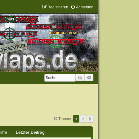
Registrieren
Anmelden
Suche
Erweiterte Suche
1
2
Nächste
80 Themen
iffe
Letzter Beitrag