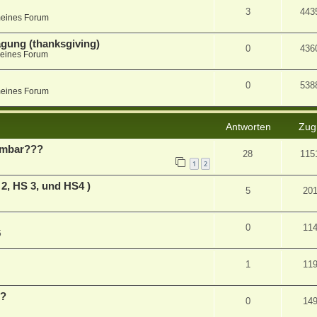
3
443
meines Forum
agung (thanksgiving)
0
436
eines Forum
0
538
meines Forum
Antworten
Zugr
hmbar???
28
115
1
2
2, HS 3, und HS4 )
5
20
0
11
5
1
11
s?
0
14