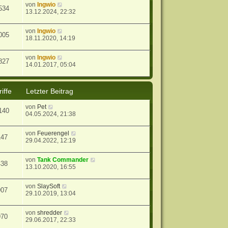
von
Ingwio
534
13.12.2024, 22:32
von
Ingwio
005
18.11.2020, 14:19
von
Ingwio
827
14.01.2017, 05:04
iffe
Letzter Beitrag
von
Pet
140
04.05.2024, 21:38
von
Feuerengel
147
29.04.2022, 12:19
von
Tank Commander
438
13.10.2020, 16:55
von
SlaySoft
907
29.10.2019, 13:04
von
shredder
970
29.06.2017, 22:33