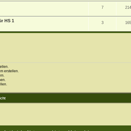
7
21
ür HS 1
3
16
llen.
 erstellen.
rn.
hen.
llen.
icht