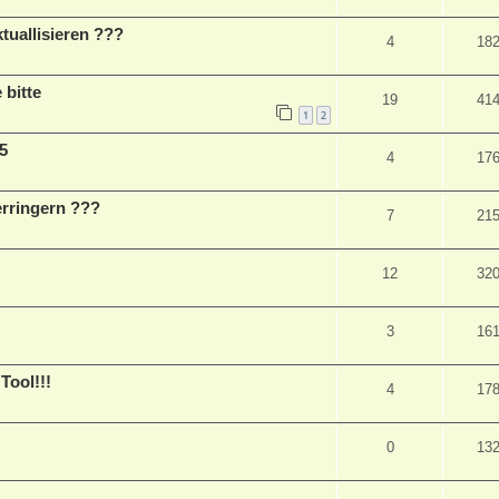
uallisieren ???
4
18
 bitte
19
41
1
2
5
4
17
erringern ???
7
21
12
32
3
16
ool!!!
4
17
0
13