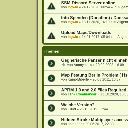
SSM Discord Server online
von
Ingwio
»
24.12.2020, 00:54
» in
Allge
Info Spenden (Donation) / Danks
von
Ingwio
»
18.11.2020, 14:19
» in
Allgem
Upload Maps/Downloads
von
Ingwio
»
14.01.2017, 05:04
» in
Allge
Themen
Gegnerische Panzer nicht einne
von
Anonymuss
»
20.02.2008, 16:09
Map Festung Berlin Problem ( Hs 
von
KampfBiberle
»
20.08.2011, 16:37
APRM 1.0 and 2.0 Files Required
von
Tank Commander
»
13.10.2020, 16:5
Welche Version?
von
Cirlot
»
25.10.2019, 12:44
Hidden Stroke Multiplayer acces
von
shredder
»
29.06.2017, 22:33