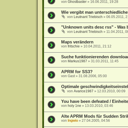
von
Ghostbaster
»
16.06.2011, 19:28
Wie vergibt man unterschiedlich
von
Leutnant Triebisch
»
06.05.2011, 2
"Unknown units desc rss" - Was b
von
Leutnant Triebisch
»
11.04.2011, 0
Maps verändern
von
fritschie
»
10.04.2011, 21:12
Suche funktionierenden download
von
Markus1987
»
31.03.2011, 11:45
APRM for SS3?
von
Gast
»
31.08.2006, 05:00
Optimale geschwindigkeitseinste
von
Avarice1987
»
12.03.2010, 00:09
You have been defeated / Einheit
von
holy 1ne
»
13.03.2010, 03:46
Alte APRM Mods für Sudden Stri
von
Ingwio
»
27.04.2005, 04:56