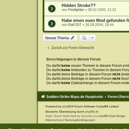
Hidden Stroke??
von
Firefighter
»
08.02.2005, 21:32
Habe einen euen Mod gefunden f
von
Ralf 207
»
26.09.2004, 18:44
Neues Thema
Zurück zur Foren-Übersicht
Berechtigungen in diesem Forum
Du darfst
keine
neuen Themen in diesem Forum erste
Du darfst
keine
Antworten zu Themen in diesem Forum
Du darfst deine Beiträge in diesem Forum
nicht
ände
Du darfst deine Beiträge in diesem Forum
nicht
lösc
Du darfst
keine
Dateianhänge in diesem Forum erste
Sudden-Strike-Maps.de Hauptseite
Foren-Übers
Powered by
phpBB
® Forum Software © phpBB Limited
Deutsche Übersetzung durch
phpBB.de
Style: Green-Style-Split by Joyce&Luna
phpBB-Style-Design
Datenschutz
|
Nutzungsbedingungen