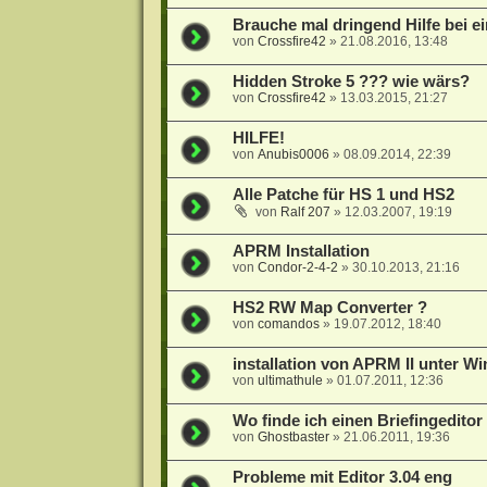
Brauche mal dringend Hilfe bei e
von
Crossfire42
»
21.08.2016, 13:48
Hidden Stroke 5 ??? wie wärs?
von
Crossfire42
»
13.03.2015, 21:27
HILFE!
von
Anubis0006
»
08.09.2014, 22:39
Alle Patche für HS 1 und HS2
von
Ralf 207
»
12.03.2007, 19:19
APRM Installation
von
Condor-2-4-2
»
30.10.2013, 21:16
HS2 RW Map Converter ?
von
comandos
»
19.07.2012, 18:40
installation von APRM II unter W
von
ultimathule
»
01.07.2011, 12:36
Wo finde ich einen Briefingeditor
von
Ghostbaster
»
21.06.2011, 19:36
Probleme mit Editor 3.04 eng