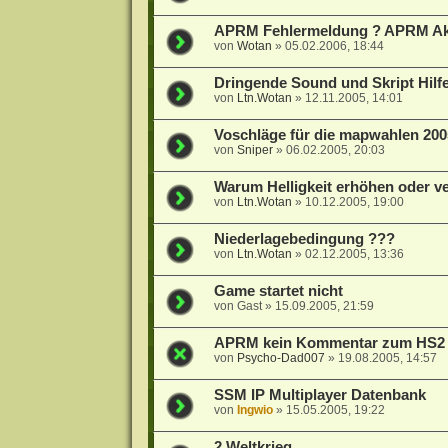
APRM Fehlermeldung ? APRM Akt
von
Wotan
»
05.02.2006, 18:44
Dringende Sound und Skript Hilfe
von
Ltn.Wotan
»
12.11.2005, 14:01
Voschläge für die mapwahlen 200
von
Sniper
»
06.02.2005, 20:03
Warum Helligkeit erhöhen oder v
von
Ltn.Wotan
»
10.12.2005, 19:00
Niederlagebedingung ???
von
Ltn.Wotan
»
02.12.2005, 13:36
Game startet nicht
von
Gast
»
15.09.2005, 21:59
APRM kein Kommentar zum HS2 T
von
Psycho-Dad007
»
19.08.2005, 14:57
SSM IP Multiplayer Datenbank
von
Ingwio
»
15.05.2005, 19:22
2 Weltkrieg