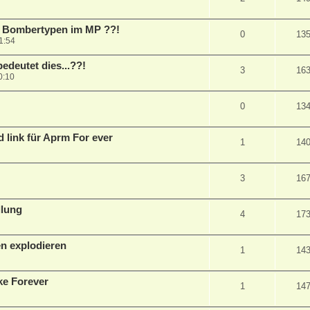
e Bombertypen im MP ??!
0
13
1:54
edeutet dies...??!
3
16
0:10
0
13
 link für Aprm For ever
1
14
3
16
llung
4
17
en explodieren
1
14
ke Forever
1
14