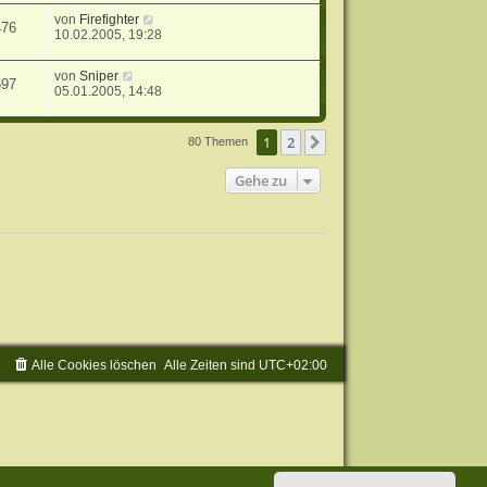
von
Firefighter
476
10.02.2005, 19:28
von
Sniper
597
05.01.2005, 14:48
1
2
Nächste
80 Themen
Gehe zu
Alle Cookies löschen
Alle Zeiten sind
UTC+02:00