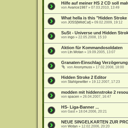
Hilfe auf meiner HS 2 CD soll mal
von
Avarice1987
»
07.03.2010, 13:49
What hella is this "Hidden Stroke 
von
JOSS[WildCat]
»
09.02.2009, 19:12
SuSt - Universe und Hidden Stro
von
ingo
»
22.05.2008, 15:10
Aktion für Kommandosoldaten
von
Ltn.Wotan
»
19.09.2005, 13:07
Granaten-Einschlag Verzögerung ?
von
Anonymuss
»
17.02.2008, 18:00
Hidden Stroke 2 Editor
von
Stahlgewitter
»
19.12.2007, 17:23
modden mit hiddenstroke 2 resou
von
spacen
»
26.04.2007, 16:47
HS- Liga-Banner ...
von
Gast
»
18.04.2006, 20:21
NEUE SINGELKARTEN ZUR P
von
Wotan
»
12.02.2006, 20:20