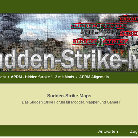
icht
APRM - Hidden Stroke 1+2 mit Mods
APRM Allgemein
Sudden-Strike-Maps
Das Sudden Strike Forum für Modder, Mapper und Gamer !
rweiterte Suche
Antworten
Zugr