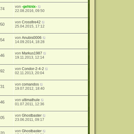
von
-gehtnix-
874
22.08.2016, 09:50
von
Crossfire42
050
25.04.2015, 17:12
von
Anubis0006
854
14.09.2014, 18:28
von
Markus1987
646
19.11.2013, 12:14
von
Condor-2-4-2
392
02.11.2013, 20:04
von
comandos
731
19.07.2012, 18:40
von
ultimathule
346
01.07.2011, 12:36
von
Ghostbaster
105
23.06.2011, 09:17
von
Ghostbaster
970