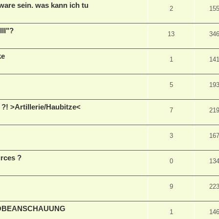
ware sein. was kann ich tu
2
15
III"?
13
34
ke
1
14
5
19
! >Artillerie/Haubitze<
7
21
3
16
rces ?
0
13
9
22
ROBEANSCHAUUNG
1
14